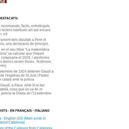
DESTACATS:
s recomanats, fàcils, entretinguts.
 lectors habituals als qui encara
. v.6
rament dels diputats a Pere el
ós, una declaració de principis.
 en el seu llibre "La matemàtica
tòria" va calcular que l'imperi
 colapsaria el 2029, i aleshores
s ibèrics serien lliures. Testimoni.
 min)
setembre de 1924 detenen Gaudí a
 de l'església de St.Just i Pastor,
r català amb la policia
 Gaudí, a Reus. Amb IA el fan
stellà, cosa que no va fer ni
 policia la Diada de l'11setembre
STS - EN FRANÇAIS - ITALIANO
 - English (10) (Main posts in
about Catalonia)
ory of the Catalans from Catalonia