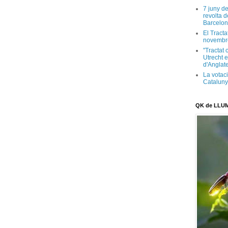
7 juny d
revolta 
Barcelon
El Tracta
novembr
"Tractat 
Utrecht e
d'Anglate
La votaci
Catalun
QK de LLU