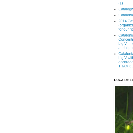
(1)
Catalogn
Catalonia
2014 Cat
(organize
for our ri
Cataloni
Concentra
big V in
aerial ph
Cataloni
big V wit
accorded 
TRAM 6, 
CUCA DE L