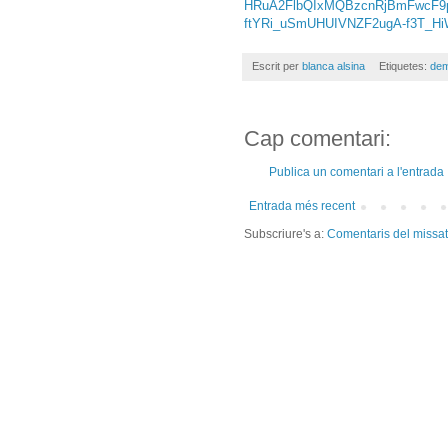
HRuA2FlbQIxMQBzcnRjBmFwcF9
ftYRi_uSmUHUIVNZF2ugA-f3T_Hi
Escrit per
blanca alsina
Etiquetes:
dem
Cap comentari:
Publica un comentari a l'entrada
Entrada més recent
Subscriure's a:
Comentaris del missa