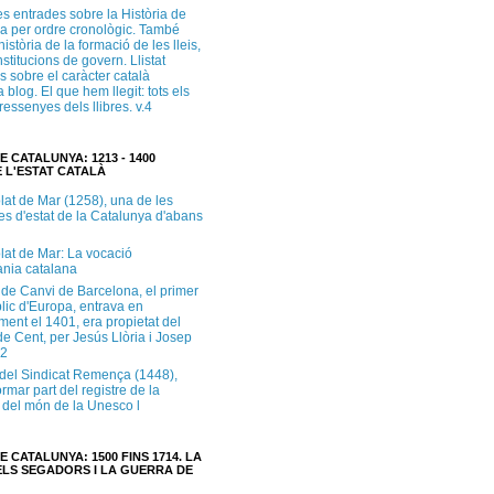
s entrades sobre la Història de
a per ordre cronològic. També
història de la formació de les lleis,
institucions de govern. Llistat
s sobre el caràcter català
 blog. El que hem llegit: tots els
i ressenyes dels llibres. v.4
E CATALUNYA: 1213 - 1400
 L'ESTAT CATALÀ
lat de Mar (1258), una de les
es d'estat de la Catalunya d'abans
lat de Mar: La vocació
ània catalana
 de Canvi de Barcelona, el primer
lic d'Europa, entrava en
ment el 1401, era propietat del
e Cent, per Jesús Llòria i Josep
.2
e del Sindicat Remença (1448),
ormar part del registre de la
del món de la Unesco l
E CATALUNYA: 1500 FINS 1714. LA
LS SEGADORS I LA GUERRA DE