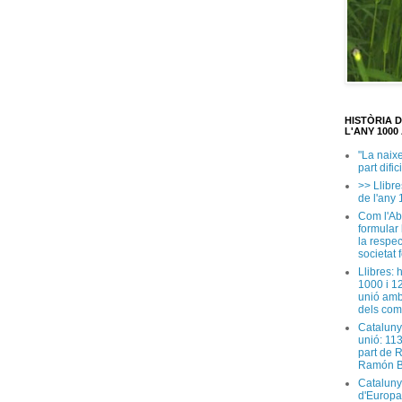
HISTÒRIA 
L'ANY 1000 
"La naix
part dific
>> Llibre
de l'any 
Com l'Ab
formular
la respec
societat 
Llibres: 
1000 i 1
unió amb
dels com
Cataluny
unió: 11
part de 
Ramón B
Cataluny
d'Europa