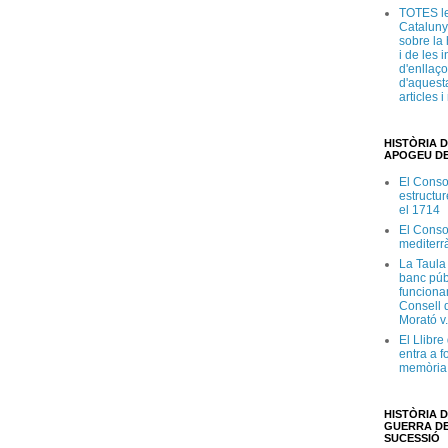
TOTES le
Cataluny
sobre la 
i de les 
d'enllaço
d'aquesta
articles 
HISTÒRIA D
APOGEU DE
El Conso
estructur
el 1714
El Conso
mediterr
La Taula
banc púb
funciona
Consell d
Morató v
El Llibr
entra a f
memòria 
HISTÒRIA D
GUERRA DE
SUCESSIÓ