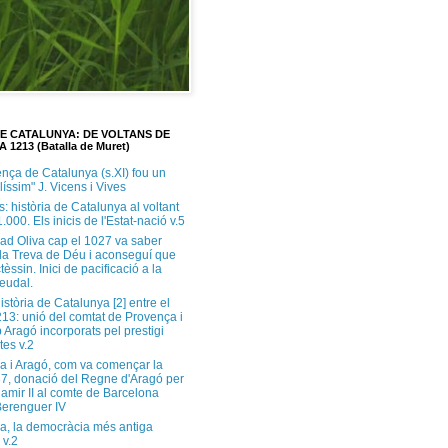
DE CATALUNYA: DE VOLTANS DE
A 1213 (Batalla de Muret)
ença de Catalunya (s.XI) fou un
ilíssim" J. Vicens i Vives
s: història de Catalunya al voltant
1.000. Els inicis de l'Estat-nació v.5
ad Oliva cap el 1027 va saber
 la Treva de Déu i aconseguí que
tèssin. Inici de pacificació a la
feudal.
història de Catalunya [2] entre el
213: unió del comtat de Provença i
 Aragó incorporats pel prestigi
tes v.2
a i Aragó, com va començar la
37, donació del Regne d'Aragó per
Ramir II al comte de Barcelona
erenguer IV
a, la democràcia més antiga
 v.2