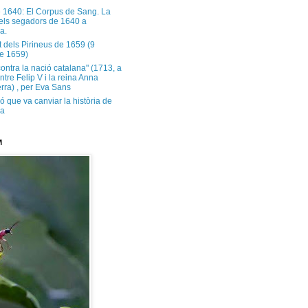
e 1640: El Corpus de Sang. La
dels segadors de 1640 a
a.
t dels Pirineus de 1659 (9
e 1659)
contra la nació catalana" (1713, a
ntre Felip V i la reina Anna
rra) , per Eva Sans
ó que va canviar la història de
ya
M