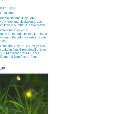
e-Français
 - Italiano
alonia National Day - ANC
rs) video, manifestation to claim
ght to vote our future. Aerial views.
a National Day 2014.
tion for the right to vote forming a
 two main Barcelona streets. Some
otos.
a National Day 2014. Design of a
h catalan flag. Street detail at time
17:14 // /Diada 2014 - la V al
Diagonal-Numància - fotos
LUM