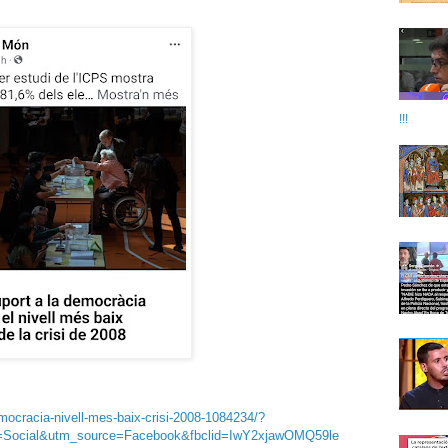
!!!
emocracia-nivell-mes-baix-crisi-2008-1084234/?
Social&utm_source=Facebook&fbclid=IwY2xjawOMQ59le