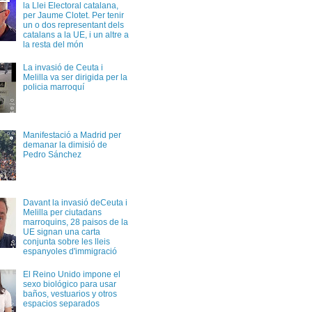
la Llei Electoral catalana,
per Jaume Clotet. Per tenir
un o dos representant dels
catalans a la UE, i un altre a
la resta del món
La invasió de Ceuta i
Melilla va ser dirigida per la
policia marroquí
Manifestació a Madrid per
demanar la dimisió de
Pedro Sánchez
Davant la invasió deCeuta i
Melilla per ciutadans
marroquins, 28 paisos de la
UE signan una carta
conjunta sobre les lleis
espanyoles d'immigració
El Reino Unido impone el
sexo biológico para usar
baños, vestuarios y otros
espacios separados