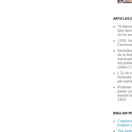
ARTICLES 
70 llibre
Que facin
no ho son
1359. Ju
Cerimoni
Deulofeu
de la his
espanyol
els poble
(vídeo 2
L'11 de 
l'entrada
per parla
Profanar
parlar ca
davant la
1924.
ENGLISH PO
Catalonia
English 
The Hist