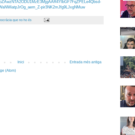
pZAwzNTA2ODU1MzE3MjgAAR4YlbGF7FqZPELe4Qbsd-
WaNWiatpJrOg_aem_Z-pir3NK2mJfg9LJxgNMuw
ocràcia que no ho és
Inici
Entrada més antiga
tge (Atom)