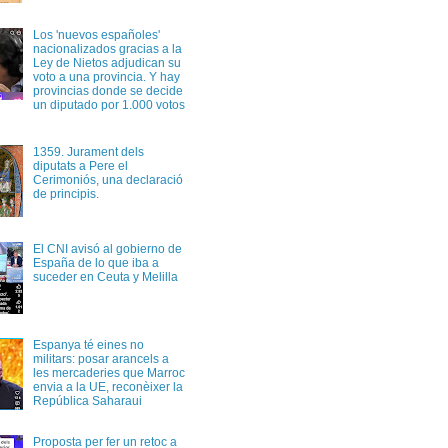
Los 'nuevos españoles'
nacionalizados gracias a la
Ley de Nietos adjudican su
voto a una provincia. Y hay
provincias donde se decide
un diputado por 1.000 votos
1359. Jurament dels
diputats a Pere el
Cerimoniós, una declaració
de principis.
El CNI avisó al gobierno de
España de lo que iba a
suceder en Ceuta y Melilla
Espanya té eines no
militars: posar arancels a
les mercaderies que Marroc
envia a la UE, reconèixer la
República Saharaui
Proposta per fer un retoc a