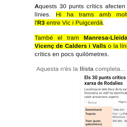
A
quests 30 punts crítics afecten
línies.
Hi ha trams amb molt
l'
R3
entre Vic i Puigcerdà
.
També el tram
Manresa-Lleid
Vicenç de Calders
i
Valls
o la lín
crítics en pocs quilòmetres.
Aquesta n'és la
llista
completa...