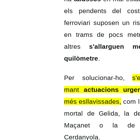
els pendents del cost
ferroviari suposen un ri
en trams de pocs metr
altres
s'allarguen
quilòmetre
.
Per solucionar-ho,
s'
mant
actuacions urge
més esllavissades,
com la
mortal de Gelida, la 
Maçanet o la d
Cerdanyola.