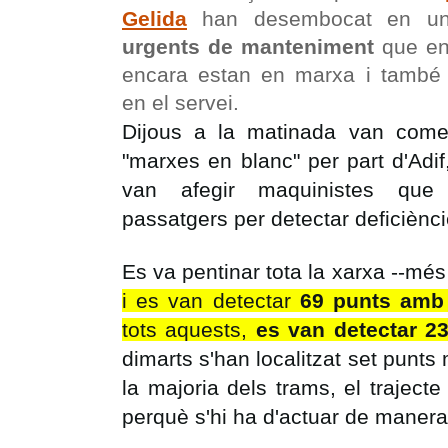
Gelida
han desembocat en un
urgents de manteniment
que en
encara estan en marxa i també 
en el servei.
Dijous a la matinada van com
"marxes en blanc" per part d'Adi
van afegir maquinistes que
passatgers per detectar deficiènci
Es va pentinar tota la xarxa --més
i es van detectar
69 punts amb 
tots aquests,
es van detectar 23
dimarts s'han localitzat set punts 
la majoria dels trams, el trajecte
perquè s'hi ha d'actuar de manera