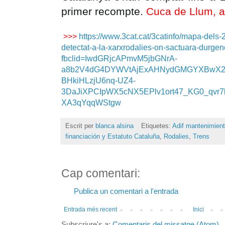
primer recompte.
Cuca de Llum, 
>>>
https://www.3cat.cat/3catinfo/mapa-dels-
detectat-a-la-xarxrodalies-on-sactuara-durgen
fbclid=IwdGRjcAPmvM5jbGNrA-
a8b2V4dG4DYWVtAjExAHNydGMGYXBwX
BHkiHLzjU6nq-UZ4-
3DaJiXPCIpWX5cNX5EPlv1ort47_KG0_qvr
XA3qYqqWStgw
Escrit per
blanca alsina
Etiquetes:
Adif mantenimien
financiación y Estatuto Cataluña
,
Rodalies
,
Trens
Cap comentari:
Publica un comentari a l'entrada
Entrada més recent
Inici
Subscriure's a:
Comentaris del missatge (Atom)