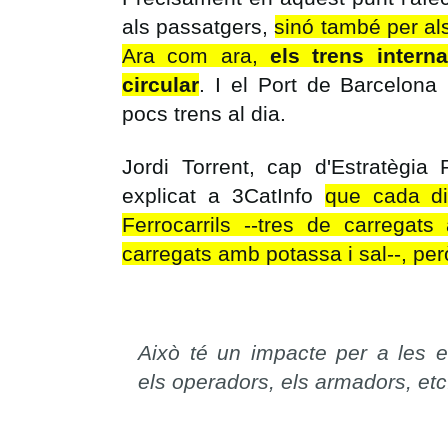
als passatgers,
sinó també per al
Ara com ara,
els trens intern
circular
. I el Port de Barcelon
pocs trens al dia.
Jordi Torrent, cap d'Estratègia
explicat a 3CatInfo
que cada di
Ferrocarrils --tres de carregat
carregats amb potassa i sal--, però
Això té un impacte per a les e
els operadors, els armadors, etc