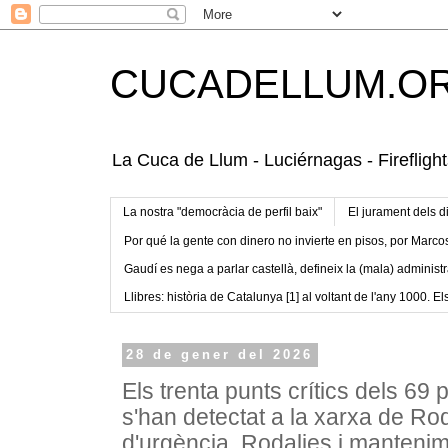
CUCADELLUM.O
La Cuca de Llum - Luciérnagas - Fireflight
La nostra "democràcia de perfil baix"
El jurament dels d
Por qué la gente con dinero no invierte en pisos, por Marco
Gaudí es nega a parlar castellà, defineix la (mala) administr
Llibres: història de Catalunya [1] al voltant de l'any 1000. Els
28 de gener del 2026
Els trenta punts crítics dels 69 
s'han detectat a la xarxa de Ro
d'urgència. Rodalies i manteni