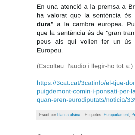
En una atenció a la premsa a Bru
ha valorat que la sentència és
dura"
a la cambra europea. Pu
que la sentència és de "gran tran
peus als qui volien fer un ús p
Europeu.
(Escolteu l'audio i llegir-ho tot a:)
https://3cat.cat/3catinfo/el-tjue-do
puigdemont-comin-i-ponsati-per-l
quan-eren-eurodiputats/noticia/3
Escrit per
blanca alsina
Etiquetes:
Europarlament
,
P