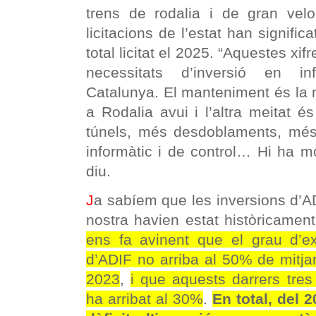
trens de rodalia i de gran velo
licitacions de l’estat han signific
total licitat el 2025. “Aquestes xif
necessitats d’inversió en in
Catalunya. El manteniment és la m
a Rodalia avui i l’altra meitat és
túnels, més desdoblaments, més
informàtic i de control… Hi ha mo
diu.
J
a sabíem que les inversions d’
nostra havien estat històricamen
ens fa avinent que el grau d’ex
d’ADIF no arriba al 50% de mitja
2023
,
i que aquests darrers tre
ha arribat al 30%
.
En total, del 