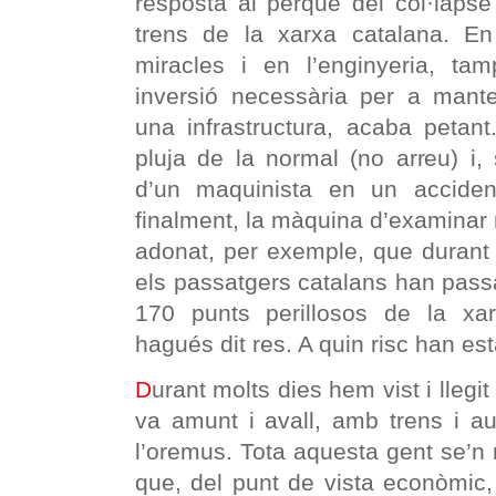
resposta al perquè del col·lapse
trens de la xarxa catalana. E
miracles i en l’enginyeria, t
inversió necessària per a mante
una infrastructura, acaba petan
pluja de la normal (no arreu) i, s
d’un maquinista en un acciden
finalment, la màquina d’examinar r
adonat, per exemple, que durant
els passatgers catalans han pass
170 punts perillosos de la xa
hagués dit res. A quin risc han es
D
urant molts dies hem vist i llegi
va amunt i avall, amb trens i au
l’oremus. Tota aquesta gent se’n 
que, del punt de vista econòmic,