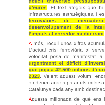
dèficit d’inversió pressupost
d’euros
. El text afegeix que hi
infrastructures estratègiques, i 
ferroviàries de mercader
desenvolupament de la interm
l’impuls al corredor mediterrani
.
A
més, recull unes xifres acumu
L’actual crisi ferroviària al serv
velocitat posa de manifestat la
urgentment el dèficit d’inversi
que puja a 42.500 milions d’eur
2023
. Veient aquest volum, enc
on deuen anar a parar els milers 
Catalunya cada any amb destina
A
questa milionada de què ens h