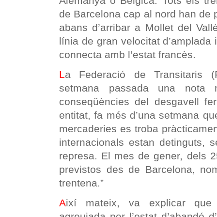
Alemanya o Bèlgica. Tots els tre
de Barcelona cap al nord han de 
abans d’arribar a Mollet del Val
línia de gran velocitat d’amplada 
connecta amb l’estat francès.
L
a Federació de Transitaris (
setmana passada una nota m
conseqüències del desgavell fer
entitat, fa més d’una setmana que 
mercaderies es troba pràcticament 
internacionals estan detinguts, 
represa. El mes de gener, dels 2
previstos des de Barcelona, nom
trentena.”
A
ixí mateix, va explicar que
agreujada per l’estat d’abandó d’i