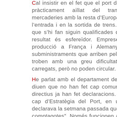
C
al insistir en el fet que el port
pràcticament aïllat del tran
mercaderies amb la resta d’Europ
l’entrada i en la sortida de tren
que s’hi fan siguin qualificades 
resultat és esfereïdor. Empr
producció a França i Alema
subministraments que arriben pel
troben amb una greu dificulta
carregats, però no poden circular.
H
e parlat amb el departament d
diuen que no han fet cap comun
directius ja han fet declaracions.
cap d’Estratègia del Port, en
declarava la setmana passada que
comptagotes”. Només funcionen a