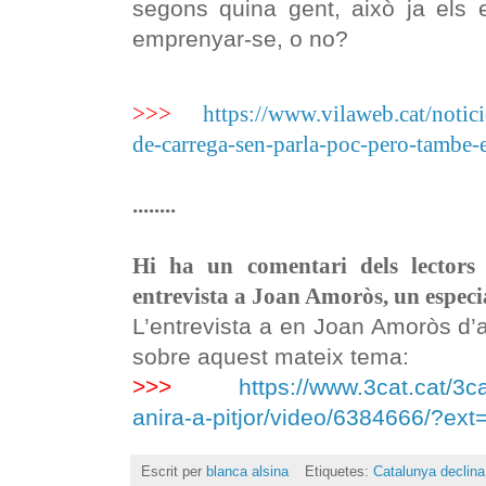
segons quina gent, això ja els 
emprenyar-se, o no?
>>>
https://www.vilaweb.cat/notici
de-carrega-sen-parla-poc-pero-tambe-e
........
Hi ha un comentari dels lectors
entrevista a Joan Amoròs, un especia
L’entrevista a en Joan Amoròs d’ahi
sobre aquest mateix tema:
>>>
https://www.3cat.cat/3c
anira-a-pitjor/video/6384666/?
Escrit per
blanca alsina
Etiquetes:
Catalunya declina