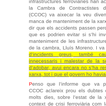
infrastructures ferroviàries han a
la Cambra de Contractistes d
(CCOC) va aixecar la veu diven
manca de manteniment de la xarx
dir que els accidents passen perqu
que es podrien evitar si s’hi in
manteniment de les infrastructure
de la cambra, Lluís Moreno. I va
d’incidents greus, també cau
innecessaris i malestar de la s
d’adobar, avui encara no s’ha rest
xarxa, tot i que el govern ho hav
P
enso que l’informe que va pr
CCOC aclareix prou els dubtes 
molts dies, sobre l’estat de la
context de crisi ferroviària com