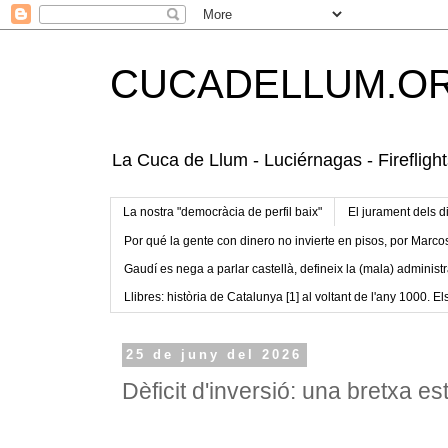
CUCADELLUM.O
La Cuca de Llum - Luciérnagas - Fireflight
La nostra "democràcia de perfil baix"
El jurament dels d
Por qué la gente con dinero no invierte en pisos, por Marco
Gaudí es nega a parlar castellà, defineix la (mala) administr
Llibres: història de Catalunya [1] al voltant de l'any 1000. Els
25 de juny del 2026
Dèficit d'inversió: una bretxa es