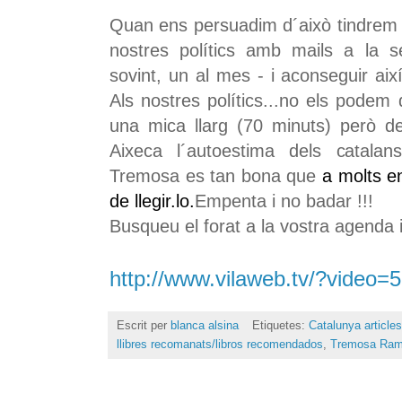
Quan ens persuadim d´això tindrem
nostres polítics amb mails a la s
sovint, un al mes - i aconseguir així 
Als nostres polítics...no els podem d
una mica llarg (70 minuts) però d
Aixeca l´autoestima dels catalan
Tremosa es tan bona que
a molts e
de llegir.lo.
Empenta i no badar !!!
Busqueu el forat a la vostra agenda 
http://www.vilaweb.tv/?video=
Escrit per
blanca alsina
Etiquetes:
Catalunya article
llibres recomanats/libros recomendados
,
Tremosa Ra