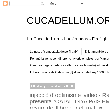
CUCADELLUM.O
La Cuca de Llum - Luciérnagas - Fireflight
La nostra "democràcia de perfil baix"
El jurament dels d
Por qué la gente con dinero no invierte en pisos, por Marco
Gaudí es nega a parlar castellà, defineix la (mala) administr
Llibres: història de Catalunya [1] al voltant de l'any 1000. Els
10 de juny del 2008
injecciò d´optimisme: video -
presenta "CATALUNYA PAIS E
resum del llibre per ell mateix.