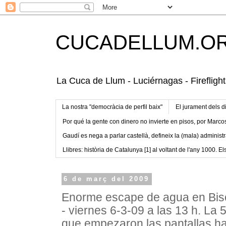
CUCADELLUM.O
La Cuca de Llum - Luciérnagas - Fireflight
La nostra "democràcia de perfil baix"
El jurament dels d
Por qué la gente con dinero no invierte en pisos, por Marco
Gaudí es nega a parlar castellà, defineix la (mala) administr
Llibres: història de Catalunya [1] al voltant de l'any 1000. Els
6 de març del 2009
Enorme escape de agua en Bisc
- viernes 6-3-09 a las 13 h. La
que empezaron las pantallas h