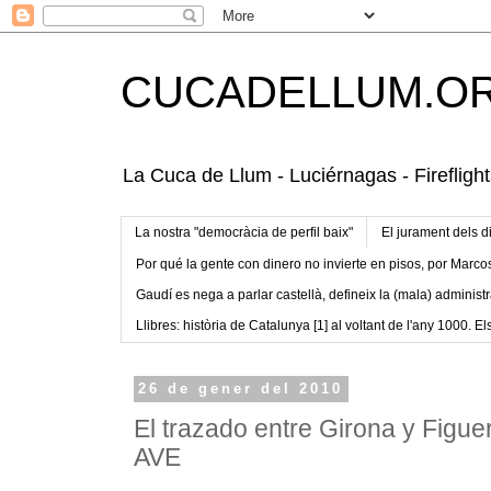
CUCADELLUM.O
La Cuca de Llum - Luciérnagas - Fireflight
La nostra "democràcia de perfil baix"
El jurament dels d
Por qué la gente con dinero no invierte en pisos, por Marco
Gaudí es nega a parlar castellà, defineix la (mala) administr
Llibres: història de Catalunya [1] al voltant de l'any 1000. Els
26 de gener del 2010
El trazado entre Girona y Figue
AVE