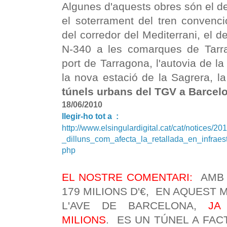
Algunes d'aquests obres són el de
el soterrament del tren convenci
del corredor del Mediterrani, el d
N-340 a les comarques de Tarrag
port de Tarragona, l'autovia de la V
la nova estació de la Sagrera, la
túnels urbans del TGV a Barcel
18/06/2010
llegir-ho tot a :
http://www.elsingulardigital.cat/cat/notices/2
_dilluns_com_afecta_la_retallada_en_infrae
php
EL NOSTRE COMENTARI:
AMB 
179 MILIONS D'€, EN AQUEST
L'AVE DE BARCELONA,
JA
MILIONS
. ES UN TÚNEL A FAC