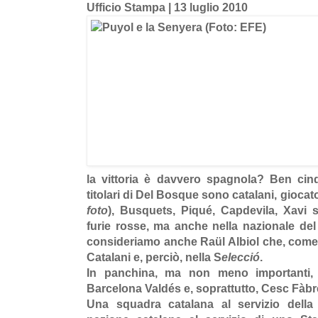
Ufficio Stampa
| 13 luglio 2010
la vittoria è davvero spagnola? Ben cin
titolari di Del Bosque sono catalani, giocato
foto
), Busquets, Piqué, Capdevila, Xavi so
furie rosse, ma anche nella nazionale de
consideriamo anche Ra
ü
l Albiol che, come
Catalani e, perciò, nella
S
elecció
.
In panchina, ma non meno importanti, t
Barcelona Valdés e, soprattutto, Cesc Fàb
Una squadra catalana al servizio della