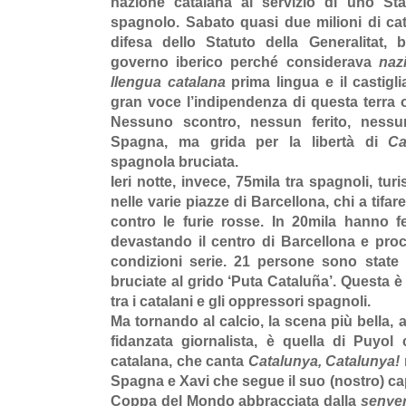
nazione catalana al servizio di uno St
spagnolo. Sabato quasi due milioni di cat
difesa dello Statuto della Generalitat, 
governo iberico perché considerava
naz
llengua catalana
prima lingua e il castig
gran voce l’indipendenza di questa terra 
Nessuno scontro, nessun ferito, nessu
Spagna, ma grida per la libertà di
Ca
spagnola bruciata.
Ieri notte, invece, 75mila tra spagnoli, turi
nelle varie piazze di Barcellona, chi a tifar
contro le furie rosse. In 20mila hanno fes
devastando il centro di Barcellona e procu
condizioni serie. 21 persone sono state 
bruciate al grido ‘Puta Catalu
ñ
a’. Questa è 
tra i catalani e gli oppressori spagnoli.
Ma tornando al calcio, la scena più bella, a 
fidanzata giornalista, è quella di Puyol
catalana, che canta
Catalunya, Catalunya!
Spagna e Xavi che segue il suo (nostro) ca
Coppa del Mondo abbracciata dalla
senye