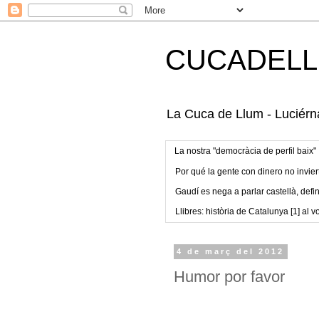
CUCADELL
La Cuca de Llum - Luciérna
La nostra "democràcia de perfil baix"
Por qué la gente con dinero no invier
Gaudí es nega a parlar castellà, defin
Llibres: història de Catalunya [1] al vo
4 de març del 2012
Humor por favor