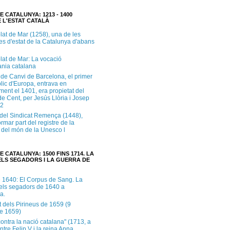
E CATALUNYA: 1213 - 1400
 L'ESTAT CATALÀ
lat de Mar (1258), una de les
es d'estat de la Catalunya d'abans
lat de Mar: La vocació
ània catalana
 de Canvi de Barcelona, el primer
lic d'Europa, entrava en
ment el 1401, era propietat del
e Cent, per Jesús Llòria i Josep
.2
e del Sindicat Remença (1448),
ormar part del registre de la
del món de la Unesco l
E CATALUNYA: 1500 FINS 1714. LA
LS SEGADORS I LA GUERRA DE
e 1640: El Corpus de Sang. La
dels segadors de 1640 a
a.
t dels Pirineus de 1659 (9
e 1659)
contra la nació catalana" (1713, a
ntre Felip V i la reina Anna