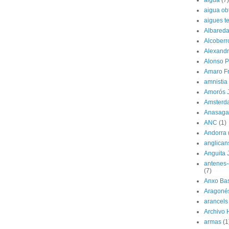
aigua ob
aigues t
Albared
Alcoberr
Alexandr
Alonso P
Amaro F
amnistia
Amorós 
Amsterd
Anasagas
ANC
(1)
Andorra
anglican
Anguita 
antenes-
(7)
Anxo Bas
Aragoné
arancels
Archivo 
armas
(1