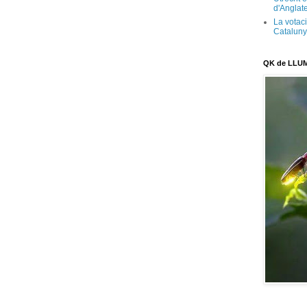
d'Anglate
La votaci
Catalun
QK de LLU