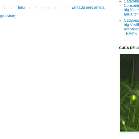
Cataloni
Concentra
Inici
Entrada més antiga
big V in
aerial ph
tge (Atom)
Cataloni
big V wit
accorded 
TRAM 6, 
CUCA DE L