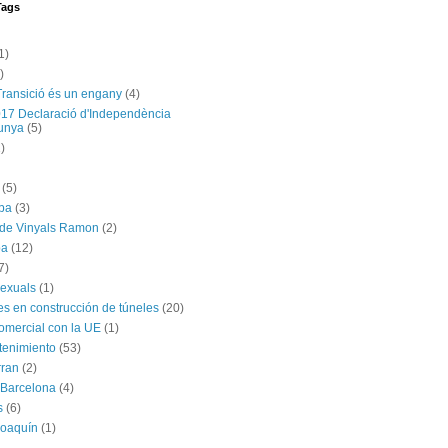
Tags
1)
)
Transició és un engany
(4)
017 Declaració d'Independència
unya
(5)
)
(5)
ba
(3)
 de Vinyals Ramon
(2)
ba
(12)
7)
exuals
(1)
es en construcción de túneles
(20)
omercial con la UE
(1)
tenimiento
(53)
rran
(2)
 Barcelona
(4)
s
(6)
Joaquín
(1)