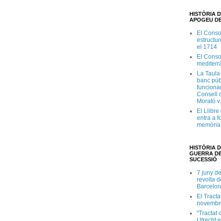
HISTÒRIA D
APOGEU DE
El Conso
estructur
el 1714
El Conso
mediterr
La Taula
banc púb
funciona
Consell d
Morató v
El Llibr
entra a f
memòria 
HISTÒRIA D
GUERRA DE
SUCESSIÓ
7 juny d
revolta 
Barcelon
El Tracta
novembr
"Tractat 
Utrecht e