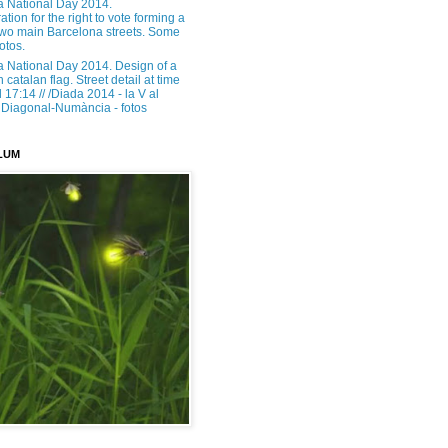
a National Day 2014.
tion for the right to vote forming a
 two main Barcelona streets. Some
otos.
a National Day 2014. Design of a
h catalan flag. Street detail at time
17:14 // /Diada 2014 - la V al
Diagonal-Numància - fotos
LUM