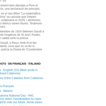
. v.6
rament dels diputats a Pere el
ós, una declaració de principis.
 en el seu llibre "La matemàtica
tòria" va calcular que l'imperi
 colapsaria el 2029, i aleshores
s ibèrics serien lliures. Testimoni.
 min)
setembre de 1924 detenen Gaudí a
 de l'església de St.Just i Pastor,
r català amb la policia
 Gaudí, a Reus. Amb IA el fan
stellà, cosa que no va fer ni
 policia la Diada de l'11setembre
STS - EN FRANÇAIS - ITALIANO
 - English (10) (Main posts in
about Catalonia)
ory of the Catalans from Catalonia
e-Français
 - Italiano
alonia National Day - ANC
rs) video, manifestation to claim
ght to vote our future. Aerial views.