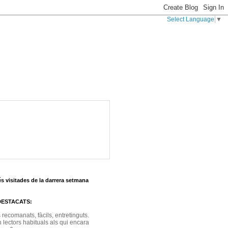
Select Language
▼
s visitades de la darrera setmana
DESTACATS:
s recomanats, fàcils, entretinguts.
 lectors habituals als qui encara