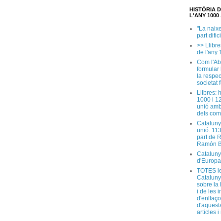
HISTÒRIA 
L'ANY 1000 
"La naix
part dific
>> Llibre
de l'any 
Com l'Ab
formular
la respec
societat 
Llibres: 
1000 i 1
unió amb
dels com
Cataluny
unió: 11
part de 
Ramón B
Cataluny
d'Europa
TOTES le
Cataluny
sobre la 
i de les 
d'enllaço
d'aquesta
articles 