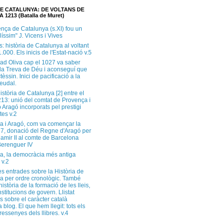
DE CATALUNYA: DE VOLTANS DE
A 1213 (Batalla de Muret)
ença de Catalunya (s.XI) fou un
ilíssim" J. Vicens i Vives
s: història de Catalunya al voltant
1.000. Els inicis de l'Estat-nació v.5
ad Oliva cap el 1027 va saber
 la Treva de Déu i aconseguí que
tèssin. Inici de pacificació a la
feudal.
història de Catalunya [2] entre el
213: unió del comtat de Provença i
 Aragó incorporats pel prestigi
tes v.2
a i Aragó, com va començar la
37, donació del Regne d'Aragó per
Ramir II al comte de Barcelona
erenguer IV
a, la democràcia més antiga
 v.2
s entrades sobre la Història de
a per ordre cronològic. També
història de la formació de les lleis,
institucions de govern. Llistat
s sobre el caràcter català
 blog. El que hem llegit: tots els
i ressenyes dels llibres. v.4