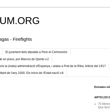
UM.ORG
gas - Fireflights
El jurament dels diputats a Pere el Cerimoniós
te en pisos, por Marcos de Quinto v.2
eix la (mala) administració d'Espanya, i alaba a Prat de la Riba. Article del 1917
ltant de l'any 1000. Els inicis de l'Estat-nació v.6
Entrades mé
ARTICLES 
70 llibre
Que facin