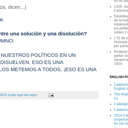
no ho son
a, dicen...)
1359. Ju
Cerimoni
Deulofeu
a:
de la his
espanyol
els poble
(vídeo 2
entre una solución y una disolución?
L'11 de 
UMNO:
l'entrada
per parla
Profanar
 NUESTROS POLÍTICOS EN UN
parlar ca
davant la
 DISUELVEN. ESO ES UNA
1924.
 LOS METEMOS A TODOS, ¡ESO ES UNA
ENGLISH PO
Catalonia
English 
The Hist
OR ni que sigui del negre
(1)
Catalogn
Catalonia
2014 Cat
(organize
for our ri