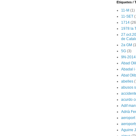
Etiquetes / 
11-M
(1)
11-SET
(
1714
(26
1978 la 
27.oct.2
de Catal
2a GM
(1
5G
(3)
9N-2014
Abad Oli
Abadal i
Abat Oli
abelles
(
abusos s
accident
acurdo c
Adif man
Adrià Fe
aeroport
aeroport
Aguirre 
aigua
(7)