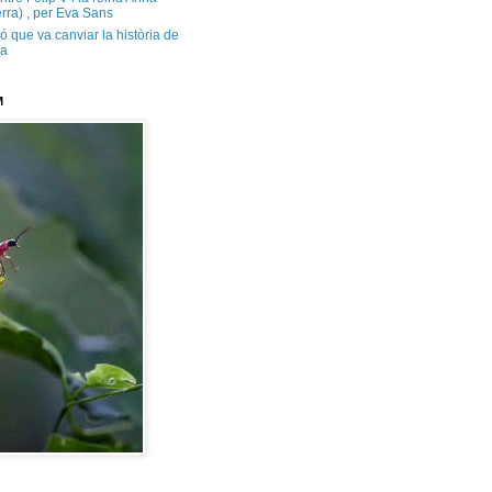
rra) , per Eva Sans
ó que va canviar la història de
ya
M