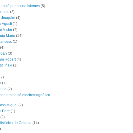
tenció per nous sistemes
(5)
ermals
(2)
a Joaquim
(4)
o Agustí
(1)
e Víctor
(7)
uig Mario
(14)
rancesc
(1)
(4)
Joan
(3)
am Robert
(4)
ti Iñaki
(1)
(2)
s
(1)
Julio
(2)
contaminació electromagnètica
tos Miguel
(2)
s Pere
(1)
(2)
Histórico de Colonia
(14)
)