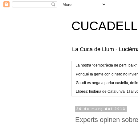
CUCADELL
La Cuca de Llum - Luciérna
La nostra "democràcia de perfil baix"
Por qué la gente con dinero no invier
Gaudí es nega a parlar castellà, defin
Llibres: història de Catalunya [1] al vo
26 de març del 2013
Experts opinen sobr