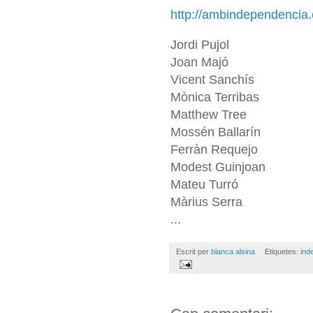
http://ambindependencia.
Jordi Pujol
Joan Majó
Vicent Sanchís
Mònica Terribas
Matthew Tree
Mossén Ballarín
Ferràn Requejo
Modest Guinjoan
Mateu Turró
Màrius Serra
...
Escrit per
blanca alsina
Etiquetes:
ind