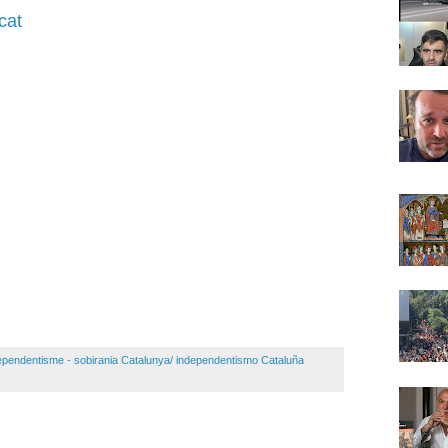
cat
ependentisme - sobirania Catalunya/ independentismo Cataluña