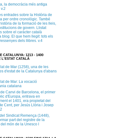
a, la democràcia més antiga
 v.2
s entrades sobre la Història de
a per ordre cronològic. També
història de la formació de les lleis,
institucions de govern. Llistat
s sobre el caràcter català
 blog. El que hem llegit: tots els
i ressenyes dels llibres. v.4
E CATALUNYA: 1213 - 1400
 L'ESTAT CATALÀ
lat de Mar (1258), una de les
es d'estat de la Catalunya d'abans
lat de Mar: La vocació
ània catalana
 de Canvi de Barcelona, el primer
lic d'Europa, entrava en
ment el 1401, era propietat del
e Cent, per Jesús Llòria i Josep
.2
e del Sindicat Remença (1448),
ormar part del registre de la
del món de la Unesco l