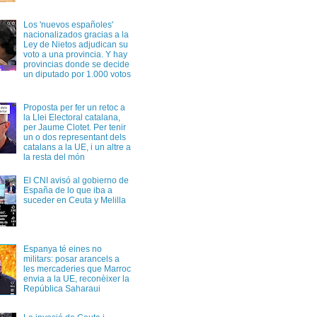
Los 'nuevos españoles'
nacionalizados gracias a la
Ley de Nietos adjudican su
voto a una provincia. Y hay
provincias donde se decide
un diputado por 1.000 votos
Proposta per fer un retoc a
la Llei Electoral catalana,
per Jaume Clotet. Per tenir
un o dos representant dels
catalans a la UE, i un altre a
la resta del món
El CNI avisó al gobierno de
España de lo que iba a
suceder en Ceuta y Melilla
Espanya té eines no
militars: posar arancels a
les mercaderies que Marroc
envia a la UE, reconèixer la
República Saharaui