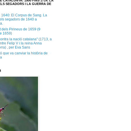
E CATALUNYA: 1500 FINS 1714. LA
LS SEGADORS I LA GUERRA DE
e 1640: El Corpus de Sang. La
dels segadors de 1640 a
a.
t dels Pirineus de 1659 (9
e 1659)
contra la nació catalana" (1713, a
ntre Felip V i la reina Anna
rra) , per Eva Sans
ó que va canviar la història de
ya
M