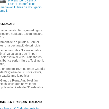
blavers” per Vicenç J.
Escartí, catedràtic de
a medieval. Llibres de divulgació
ume I.
DESTACATS:
s recomanats, fàcils, entretinguts.
 lectors habituals als qui encara
. v.6
rament dels diputats a Pere el
ós, una declaració de principis.
 en el seu llibre "La matemàtica
tòria" va calcular que l'imperi
 colapsaria el 2029, i aleshores
s ibèrics serien lliures. Testimoni.
 min)
setembre de 1924 detenen Gaudí a
 de l'església de St.Just i Pastor,
r català amb la policia
 Gaudí, a Reus. Amb IA el fan
stellà, cosa que no va fer ni
 policia la Diada de l'11setembre
STS - EN FRANÇAIS - ITALIANO
 - English (10) (Main posts in