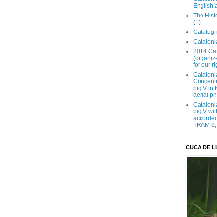
English 
The Hist
(1)
Catalogn
Catalonia
2014 Cat
(organize
for our ri
Cataloni
Concentra
big V in
aerial ph
Cataloni
big V wit
accorded 
TRAM 6, 
CUCA DE L