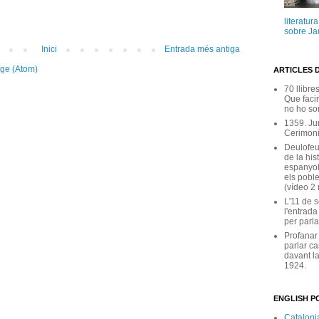
literatur
sobre Ja
Inici
Entrada més antiga
tge (Atom)
ARTICLES 
70 llibre
Que facin
no ho son
1359. Ju
Cerimoni
Deulofeu
de la his
espanyol
els poble
(vídeo 2
L'11 de 
l'entrada
per parla
Profanar
parlar ca
davant la
1924.
ENGLISH PO
Catalonia