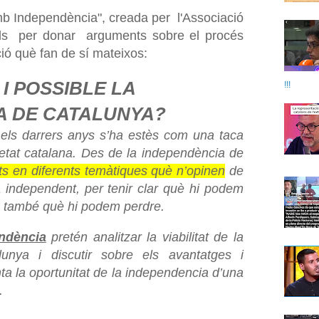
Independència", creada per l'Associació
als per donar arguments sobre el procés
ió què fan de sí mateixos:
 I POSSIBLE LA
!!!
A DE CATALUNYA?
els darrers anys s’ha estès com una taca
cietat catalana. Des de la independència de
s en diferents temàtiques què n’opinen
de
 independent, per tenir clar què hi podem
ò també què hi podem perdre.
ndència
pretén analitzar la viabilitat de la
unya i discutir sobre els avantatges i
a la oportunitat de la independencia d’una
.