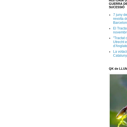
HISTÒRIA D
GUERRA DE
SUCESSIÓ
7 juny d
revolta 
Barcelon
El Tracta
novembr
"Tractat 
Utrecht e
d'Anglate
La votaci
Catalun
QK de LLU