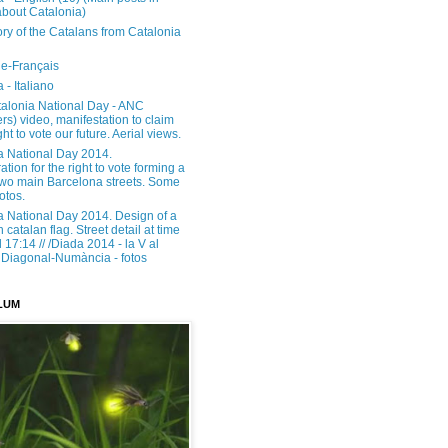
about Catalonia)
ory of the Catalans from Catalonia
e-Français
 - Italiano
alonia National Day - ANC
rs) video, manifestation to claim
ght to vote our future. Aerial views.
a National Day 2014.
tion for the right to vote forming a
 two main Barcelona streets. Some
otos.
a National Day 2014. Design of a
h catalan flag. Street detail at time
17:14 // /Diada 2014 - la V al
Diagonal-Numància - fotos
LUM