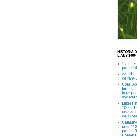
HISTÒRIA 
L'ANY 1000 
"La naix
part dific
>> Llibre
de l'any 
Com l'Ab
formular
la respec
societat 
Llibres: 
1000 i 1
unió amb
dels com
Cataluny
unió: 11
part de 
Ramón B