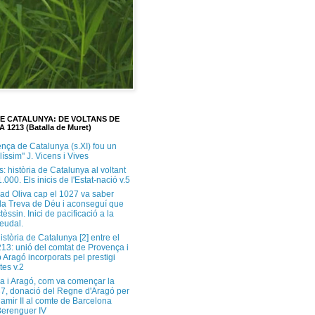
DE CATALUNYA: DE VOLTANS DE
A 1213 (Batalla de Muret)
ença de Catalunya (s.XI) fou un
ilíssim" J. Vicens i Vives
s: història de Catalunya al voltant
1.000. Els inicis de l'Estat-nació v.5
ad Oliva cap el 1027 va saber
 la Treva de Déu i aconseguí que
tèssin. Inici de pacificació a la
feudal.
història de Catalunya [2] entre el
213: unió del comtat de Provença i
 Aragó incorporats pel prestigi
tes v.2
a i Aragó, com va començar la
37, donació del Regne d'Aragó per
Ramir II al comte de Barcelona
erenguer IV