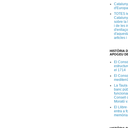
Cataluny
d'Europa
TOTES le
Cataluny
sobre la 
i de les 
d'enllaço
d'aquesta
articles 
HISTÒRIA D
APOGEU DE
El Conso
estructur
el 1714
El Conso
mediterr
La Taula
banc púb
funciona
Consell d
Morató v
El Llibr
entra a f
memòria 