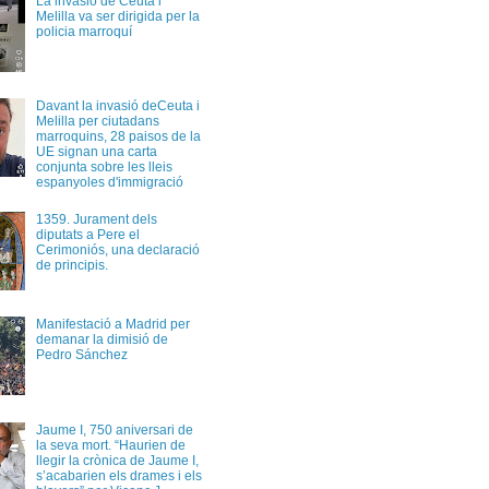
La invasió de Ceuta i
Melilla va ser dirigida per la
policia marroquí
Davant la invasió deCeuta i
Melilla per ciutadans
marroquins, 28 paisos de la
UE signan una carta
conjunta sobre les lleis
espanyoles d'immigració
1359. Jurament dels
diputats a Pere el
Cerimoniós, una declaració
de principis.
Manifestació a Madrid per
demanar la dimisió de
Pedro Sánchez
Jaume I, 750 aniversari de
la seva mort. “Haurien de
llegir la crònica de Jaume I,
s’acabarien els drames i els