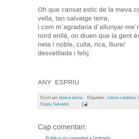
Oh que cansat estic de la meva c
vella, tan salvatge terra,
i com m`agradaria d`allunyar-me`
nord enllà, on diuen que la gent è
neta i noble, culta, rica, lliure/
desvetllada i feliç
ANY ESPRIU
Escrit per
blanca alsina
Etiquetes:
cultura catalana; i
Espriu Salvador
Cap comentari:
Publica un comentari a l'entrada