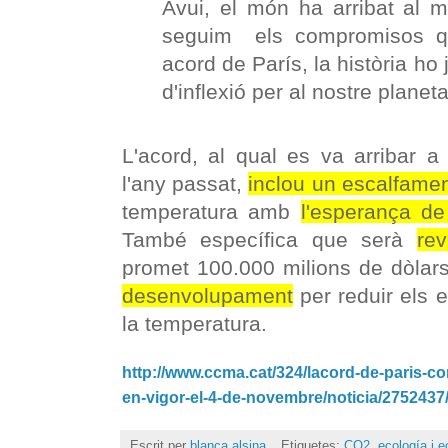
Avui, el món ha arribat al m
seguim els compromisos qu
acord de París, la història ho
d'inflexió per al nostre planeta
L'acord, al qual es va arribar 
l'any passat,
inclou un escalfame
temperatura amb
l'esperança de
També específica que serà
re
promet 100.000 milions de dòlar
desenvolupament
per reduir els 
la temperatura.
http://www.ccma.cat/324/lacord-de-paris-con
en-vigor-el-4-de-novembre/noticia/2752437
Escrit per
blanca alsina
Etiquetes:
CO2
,
ecología i 