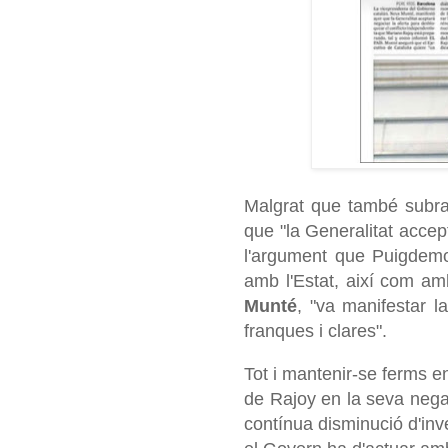
Malgrat que també subra
que "la Generalitat acce
l'argument que Puigdemont
amb l'Estat, així com am
Munté
, "va manifestar l
franques i clares".
Tot i mantenir-se ferms e
de
Rajoy
en la seva negac
contínua disminució d'inv