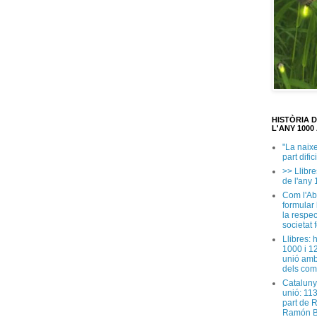
HISTÒRIA 
L'ANY 1000 
"La naix
part dific
>> Llibre
de l'any 
Com l'Ab
formular
la respec
societat 
Llibres: 
1000 i 1
unió amb
dels com
Cataluny
unió: 11
part de 
Ramón B