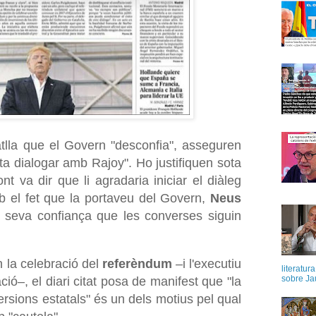
tlla que el Govern "desconfia", asseguren
pta dialogar amb
Rajoy
". Ho justifiquen sota
 va dir que li agradaria iniciar el diàleg
b el fet que la portaveu del Govern,
Neus
a seva confiança que les converses siguin
n la celebració del
referèndum
–i l'executiu
literatur
sobre Ja
ió–, el diari citat posa de manifest que "la
ersions estatals" és un dels motius pel qual