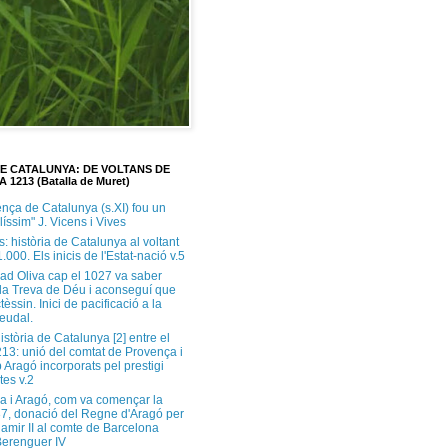
DE CATALUNYA: DE VOLTANS DE
A 1213 (Batalla de Muret)
ença de Catalunya (s.XI) fou un
ilíssim" J. Vicens i Vives
s: història de Catalunya al voltant
1.000. Els inicis de l'Estat-nació v.5
ad Oliva cap el 1027 va saber
 la Treva de Déu i aconseguí que
tèssin. Inici de pacificació a la
feudal.
història de Catalunya [2] entre el
213: unió del comtat de Provença i
 Aragó incorporats pel prestigi
tes v.2
a i Aragó, com va començar la
37, donació del Regne d'Aragó per
Ramir II al comte de Barcelona
erenguer IV