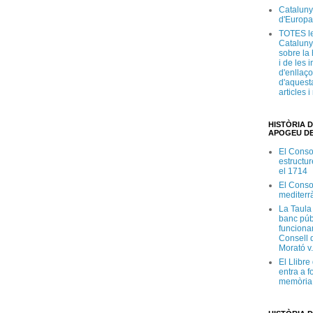
Cataluny
d'Europa
TOTES le
Cataluny
sobre la 
i de les 
d'enllaço
d'aquesta
articles 
HISTÒRIA D
APOGEU DE
El Conso
estructur
el 1714
El Conso
mediterr
La Taula
banc púb
funciona
Consell d
Morató v
El Llibr
entra a f
memòria 