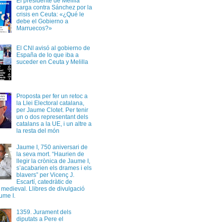
El presidente de Melilla
carga contra Sánchez por la
crisis en Ceuta: «¿Qué le
debe el Gobierno a
Marruecos?»
El CNI avisó al gobierno de
España de lo que iba a
suceder en Ceuta y Melilla
Proposta per fer un retoc a
la Llei Electoral catalana,
per Jaume Clotet. Per tenir
un o dos representant dels
catalans a la UE, i un altre a
la resta del món
Jaume I, 750 aniversari de
la seva mort. “Haurien de
llegir la crònica de Jaume I,
s’acabarien els drames i els
blavers” per Vicenç J.
Escartí, catedràtic de
a medieval. Llibres de divulgació
ume I.
1359. Jurament dels
diputats a Pere el