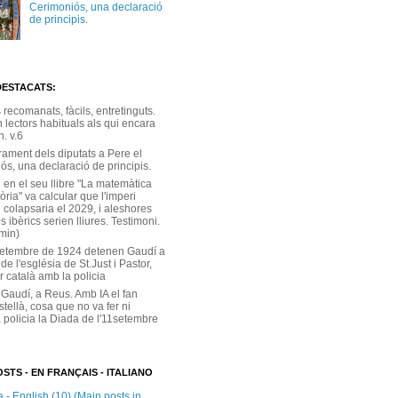
Cerimoniós, una declaració
de principis.
DESTACATS:
s recomanats, fàcils, entretinguts.
 lectors habituals als qui encara
. v.6
rament dels diputats a Pere el
ós, una declaració de principis.
 en el seu llibre "La matemàtica
tòria" va calcular que l'imperi
 colapsaria el 2029, i aleshores
s ibèrics serien lliures. Testimoni.
 min)
setembre de 1924 detenen Gaudí a
 de l'església de St.Just i Pastor,
r català amb la policia
 Gaudí, a Reus. Amb IA el fan
stellà, cosa que no va fer ni
 policia la Diada de l'11setembre
STS - EN FRANÇAIS - ITALIANO
 - English (10) (Main posts in