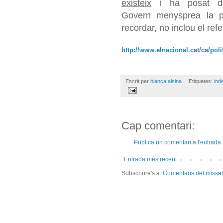
existeix
i ha posat da
Govern menysprea la pr
recordar, no inclou el re
http://www.elnacional.cat/ca/pol
Escrit per
blanca alsina
Etiquetes:
ind
Cap comentari:
Publica un comentari a l'entrada
Entrada més recent
Subscriure's a:
Comentaris del missa