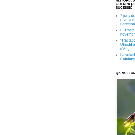
HISTÒRIA D
GUERRA DE
SUCESSIÓ
7 juny d
revolta 
Barcelon
El Tracta
novembr
"Tractat 
Utrecht e
d'Anglate
La votaci
Catalun
QK de LLU