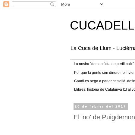
CUCADELL
La Cuca de Llum - Luciérna
La nostra "democràcia de perfil baix"
Por qué la gente con dinero no invier
Gaudí es nega a parlar castellà, defin
Llibres: història de Catalunya [1] al vo
20 de febrer del 2017
El 'no' de Puigdemont