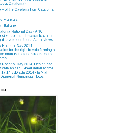
about Catalonia)
ory of the Catalans from Catalonia
e-Français
 - Italiano
alonia National Day - ANC
rs) video, manifestation to claim
ght to vote our future. Aerial views.
a National Day 2014.
tion for the right to vote forming a
 two main Barcelona streets. Some
otos.
a National Day 2014. Design of a
h catalan flag. Street detail at time
17:14 // /Diada 2014 - la V al
Diagonal-Numància - fotos
LUM