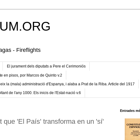
UM.ORG
gas - Fireflights
El jurament dels diputats a Pere el Cerimoniós
te en pisos, por Marcos de Quinto v.2
eix la (mala) administració d'Espanya, i alaba a Prat de la Riba. Article del 1917
ltant de l'any 1000. Els inicis de l'Estat-nació v.6
Entrades mé
 que 'El País' transforma en un 'sí'