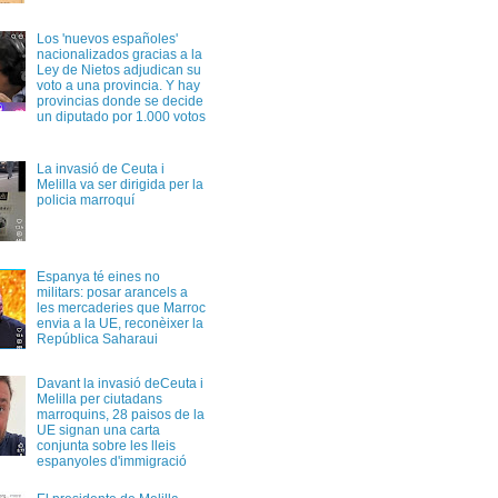
Los 'nuevos españoles'
nacionalizados gracias a la
Ley de Nietos adjudican su
voto a una provincia. Y hay
provincias donde se decide
un diputado por 1.000 votos
La invasió de Ceuta i
Melilla va ser dirigida per la
policia marroquí
Espanya té eines no
militars: posar arancels a
les mercaderies que Marroc
envia a la UE, reconèixer la
República Saharaui
Davant la invasió deCeuta i
Melilla per ciutadans
marroquins, 28 paisos de la
UE signan una carta
conjunta sobre les lleis
espanyoles d'immigració