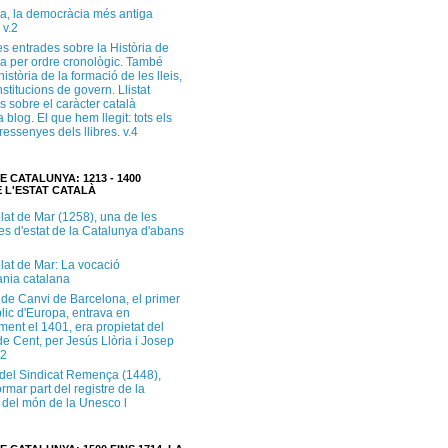
a, la democràcia més antiga
 v.2
s entrades sobre la Història de
a per ordre cronològic. També
història de la formació de les lleis,
institucions de govern. Llistat
s sobre el caràcter català
 blog. El que hem llegit: tots els
i ressenyes dels llibres. v.4
E CATALUNYA: 1213 - 1400
 L'ESTAT CATALÀ
lat de Mar (1258), una de les
es d'estat de la Catalunya d'abans
lat de Mar: La vocació
ània catalana
 de Canvi de Barcelona, el primer
lic d'Europa, entrava en
ment el 1401, era propietat del
e Cent, per Jesús Llòria i Josep
.2
e del Sindicat Remença (1448),
ormar part del registre de la
del món de la Unesco l