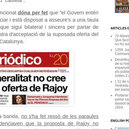
b "cautela".
encionat
dóna per fet
que "el Govern
entén
iar i està disposat a asseure's a una taula
 que sigui bilateral i sincera per parlar de
ARTICLES 
ostra d'acceptació de la suposada oferta del
70 llibre
Que facin
 Catalunya.
no ho son
1359. Ju
Cerimoni
Deulofeu
de la his
espanyol
els poble
(vídeo 2
L'11 de 
l'entrada
per parla
Profanar
parlar ca
davant la
1924.
va banda,
no s'ha fet ressò de les paraules
ENGLISH PO
denciaven que la proposta de Rajoy no
Catalonia