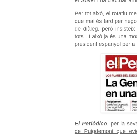
el Govern ha d'actuar am
Per tot això, el rotatiu m
que mai és tard per negoc
de diàleg, però insisteix
tots". I això ja és una m
president espanyol per a
El Periódico
, per la se
de Puigdemont que evi