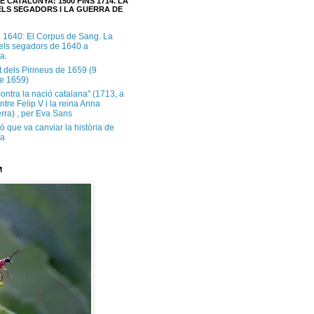
E CATALUNYA: 1500 FINS 1714. LA
LS SEGADORS I LA GUERRA DE
e 1640: El Corpus de Sang. La
dels segadors de 1640 a
a.
t dels Pirineus de 1659 (9
e 1659)
contra la nació catalana" (1713, a
ntre Felip V i la reina Anna
rra) , per Eva Sans
ó que va canviar la història de
ya
M