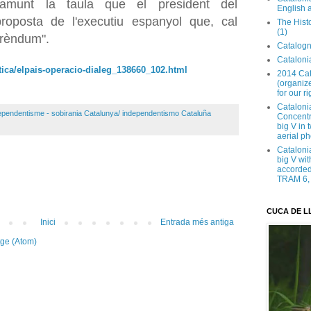
munt la taula que el president del
English 
oposta de l'executiu espanyol que, cal
The Hist
(1)
ferèndum".
Catalogn
Catalonia
itica/elpais-operacio-dialeg_138660_102.html
2014 Cat
(organize
for our ri
Cataloni
ependentisme - sobirania Catalunya/ independentismo Cataluña
Concentra
big V in
aerial ph
Cataloni
big V wit
accorded 
TRAM 6, 
CUCA DE L
Inici
Entrada més antiga
tge (Atom)