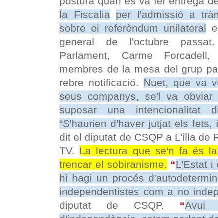
postura quan es va fer entrega d
la Fiscalia
per l'admissió a trà
sobre el referèndum unilateral
en
general de l'octubre passat
Parlament, Carme Forcadell
membres de la mesa del grup par
rebre notificació.
Nuet, que va v
seus companys, se'l va obviar 
suposar una intencionalitat d
“S'haurien d'haver jutjat els fets,
dit el diputat de CSQP a L'illa de
TV.
La lectura que se'n fa és la
trencar el sobiranisme.
“
L'Estat 
hi hagi un procés d'autodetermin
independentistes com a no indep
diputat de CSQP.
“
Avui