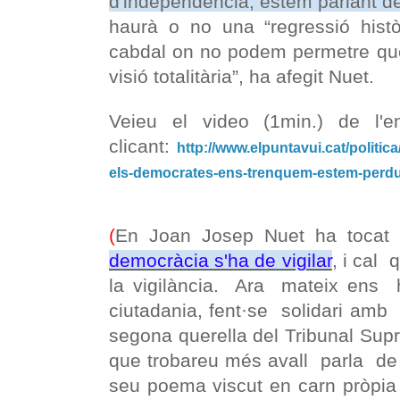
d'independència, estem parlant 
haurà o no una “regressió hist
cabdal on no podem permetre que
visió totalitària”, ha afegit Nuet.
Veieu el video (1min.) de l'en
clicant:
http://www.elpuntavui.cat/politica/
els-democrates-ens-trenquem-estem-perdu
(
En Joan Josep Nuet ha toca
democràcia s'ha de vigilar
, i cal
la vigilància. Ara mateix ens 
ciutadania, fent·se solidari am
segona querella del Tribunal Sup
que trobareu més avall parla de
seu poema viscut en carn pròpia