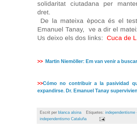
solidaritat ciutadana per manteni
dret.
De la mateixa època és el testi
Emanuel Tanay, ve a dir el matei
Us deixo els dos links:
Cuca de L
Martin Niemöller: Em van venir a busc
>
>
Cómo no contribuir a la pasividad q
>
>
expandirse. Dr. Emanuel Tanay supervivien
Escrit per
blanca alsina
Etiquetes:
independentisme -
independentismo Cataluña