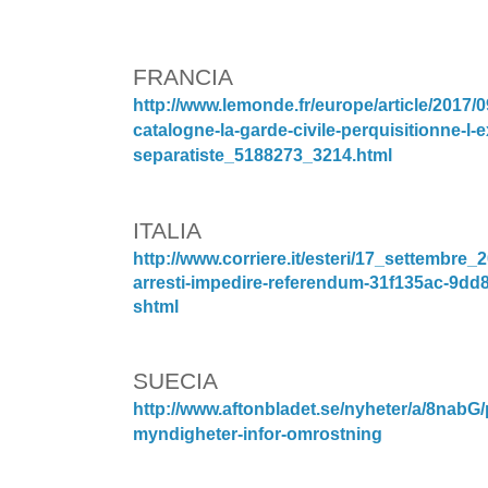
FRANCIA
http://www.lemonde.fr/europe/
article/2017/
catalogne-la-garde-civile-
perquisitionne-l-e
separatiste_5188273_3214.html
ITALIA
http://www.corriere.it/esteri/
17_settembre_2
arresti-
impedire-referendum-31f135ac-
9dd8
shtml
SUECIA
http://www.aftonbladet.se/
nyheter/a/8nabG/
myndigheter-infor-
omrostning