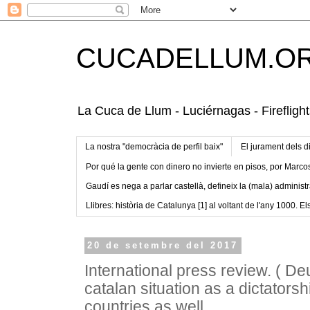
CUCADELLUM.O
La Cuca de Llum - Luciérnagas - Fireflight
La nostra "democràcia de perfil baix"
El jurament dels d
Por qué la gente con dinero no invierte en pisos, por Marco
Gaudí es nega a parlar castellà, defineix la (mala) administr
Llibres: història de Catalunya [1] al voltant de l'any 1000. Els
20 de setembre del 2017
International press review. ( De
catalan situation as a dictators
countries as well.