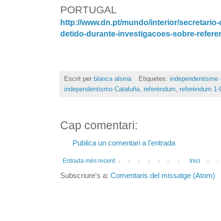
PORTUGAL
http://www.dn.pt/mundo/
interior/secretario-
detido-
durante-investigacoes-sobre-
refere
Escrit per
blanca alsina
Etiquetes:
independentisme -
independentismo Cataluña
,
referèndum
,
referèndum 1-
Cap comentari:
Publica un comentari a l'entrada
Entrada més recent
Inici
Subscriure's a:
Comentaris del missatge (Atom)