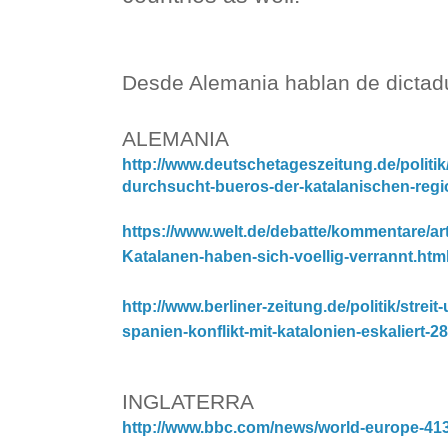
Desde Alemania hablan de dictad
ALEMANIA
http://www.
deutschetageszeitung.de/
politi
durchsucht-bueros-der-
katalanischen-
regi
https://www.welt.de/debatte/
kommentare/art
Katalanen-haben-
sich-voellig-verrannt.htm
http://www.berliner-zeitung.
de/politik/streit
spanien-
konflikt-mit-katalonien-
eskaliert-2
INGLATERRA
http://www.bbc.com/news/world-
europe-41