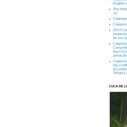
English 
The Hist
(1)
Catalogn
Catalonia
2014 Cat
(organize
for our ri
Cataloni
Concentra
big V in
aerial ph
Cataloni
big V wit
accorded 
TRAM 6, 
CUCA DE L