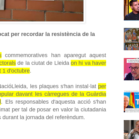
cat per recordar la resistència de la
s
commemoratives han aparegut aquest
ctorals
de la ciutat de Lleida
on hi va haver
t 1 d'octubre
.
cióLleida, les plaques s'han instal·lat
per
popular davant les càrregues de la Guàrdia
l
. Els responsables d'aquesta acció s'han
imat per tal de posar en valor la ciutadania
s durant la jornada del referèndum.