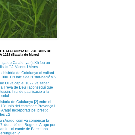
DE CATALUNYA: DE VOLTANS DE
A 1213 (Batalla de Muret)
ença de Catalunya (s.XI) fou un
ilíssim" J. Vicens i Vives
s: història de Catalunya al voltant
1.000. Els inicis de l'Estat-nació v.5
ad Oliva cap el 1027 va saber
 la Treva de Déu i aconseguí que
tèssin. Inici de pacificació a la
feudal.
història de Catalunya [2] entre el
213: unió del comtat de Provença i
 Aragó incorporats pel prestigi
tes v.2
a i Aragó, com va començar la
37, donació del Regne d'Aragó per
Ramir II al comte de Barcelona
erenguer IV