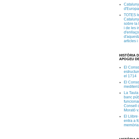
Cataluny
d'Europa
TOTES le
Cataluny
sobre la 
i de les 
d'enllaço
d'aquesta
articles 
HISTÒRIA D
APOGEU DE
El Conso
estructur
el 1714
El Conso
mediterr
La Taula
banc púb
funciona
Consell d
Morató v
El Llibr
entra a f
memòria 