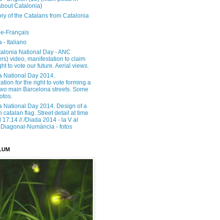
about Catalonia)
ory of the Catalans from Catalonia
e-Français
 - Italiano
alonia National Day - ANC
rs) video, manifestation to claim
ght to vote our future. Aerial views.
a National Day 2014.
tion for the right to vote forming a
 two main Barcelona streets. Some
otos.
a National Day 2014. Design of a
h catalan flag. Street detail at time
17:14 // /Diada 2014 - la V al
Diagonal-Numància - fotos
LUM