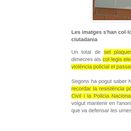
Les imatges s'han col·lo
ciutadania
Un total de
set plaque
dimecres als
col·legis ele
violència policial el passa
Segons ha pogut saber Na
recordar la resistència 
Civil i la Policia Naciona
volgut mantenir en l'anon
que va defensar les urne