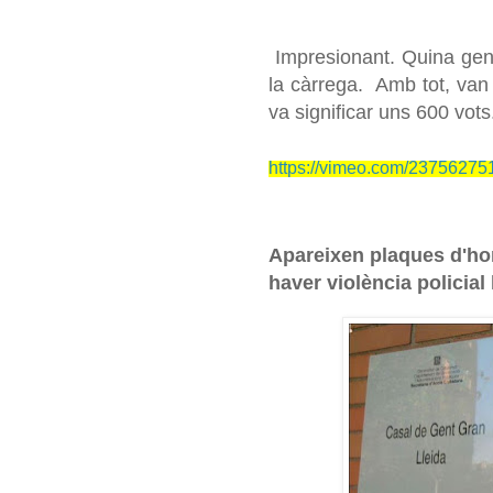
Impresionant. Quina gent 
la càrrega. Amb tot, van 
va significar uns 600 vots
https://vimeo.com/23756275
Apareixen plaques d'hom
haver violència policial 