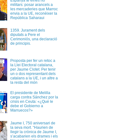
Espanya té eines no
militars: posar arancels a
les mercaderies que Marroc
envia a la UE, reconèixer la
República Saharaui
1359. Jurament dels
diputats a Pere el
Cerimoniós, una declaració
de principis.
Proposta per fer un retoc a
la Llei Electoral catalana,
per Jaume Clotet. Per tenir
un o dos representant dels
catalans a la UE, i un altre a
la resta del món
El presidente de Melilla
carga contra Sánchez por la
crisis en Ceuta: «¿Qué le
debe el Gobierno a
Marruecos?»
Jaume I, 750 aniversari de
la seva mort. “Haurien de
llegir la crònica de Jaume I,
s’acabarien els drames i els