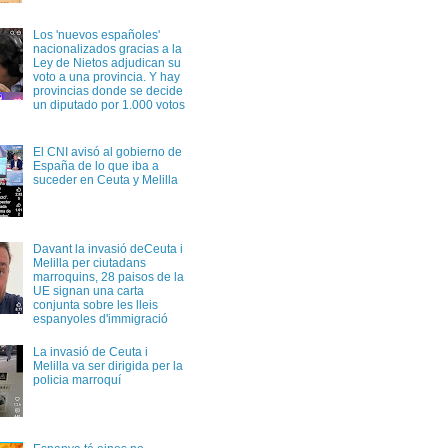
Los 'nuevos españoles'
nacionalizados gracias a la
Ley de Nietos adjudican su
voto a una provincia. Y hay
provincias donde se decide
un diputado por 1.000 votos
El CNI avisó al gobierno de
España de lo que iba a
suceder en Ceuta y Melilla
Davant la invasió deCeuta i
Melilla per ciutadans
marroquins, 28 paisos de la
UE signan una carta
conjunta sobre les lleis
espanyoles d'immigració
La invasió de Ceuta i
Melilla va ser dirigida per la
policia marroquí