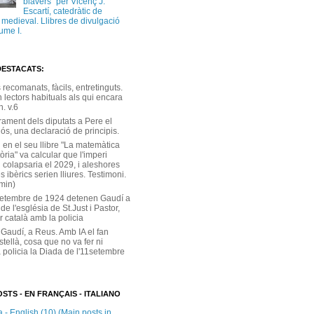
blavers” per Vicenç J.
Escartí, catedràtic de
a medieval. Llibres de divulgació
ume I.
DESTACATS:
s recomanats, fàcils, entretinguts.
 lectors habituals als qui encara
. v.6
rament dels diputats a Pere el
ós, una declaració de principis.
 en el seu llibre "La matemàtica
tòria" va calcular que l'imperi
 colapsaria el 2029, i aleshores
s ibèrics serien lliures. Testimoni.
 min)
setembre de 1924 detenen Gaudí a
 de l'església de St.Just i Pastor,
r català amb la policia
 Gaudí, a Reus. Amb IA el fan
stellà, cosa que no va fer ni
 policia la Diada de l'11setembre
STS - EN FRANÇAIS - ITALIANO
 - English (10) (Main posts in