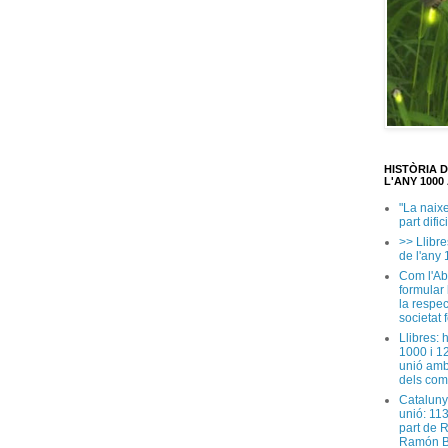
HISTÒRIA 
L'ANY 1000 
"La naix
part dific
>> Llibre
de l'any 
Com l'Ab
formular
la respec
societat 
Llibres: 
1000 i 1
unió amb
dels com
Cataluny
unió: 11
part de 
Ramón B