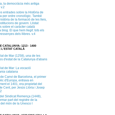
a, la democràcia més antiga
 v.2
s entrades sobre la Història de
a per ordre cronològic. També
història de la formació de les lleis,
institucions de govern. Llistat
s sobre el caràcter català
 blog. El que hem llegit: tots els
i ressenyes dels llibres. v.4
E CATALUNYA: 1213 - 1400
 L'ESTAT CATALÀ
lat de Mar (1258), una de les
es d'estat de la Catalunya d'abans
lat de Mar: La vocació
ània catalana
 de Canvi de Barcelona, el primer
lic d'Europa, entrava en
ment el 1401, era propietat del
e Cent, per Jesús Llòria i Josep
.2
e del Sindicat Remença (1448),
ormar part del registre de la
del món de la Unesco l