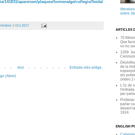
cia/141831/apareixen/plaques/homenatge/collegis/lleida/
literatur
sobre Ja
erèndum 1-Oct 2017
ARTICLES 
70 llibre
Que facin
no ho son
1359. Ju
Cerimoni
Deulofeu
de la his
Inici
Entrada més antiga
espanyol
els poble
tge (Atom)
(vídeo 2
L'11 de 
l'entrada
per parla
Profanar
parlar ca
davant la
1924.
ENGLISH PO
Catalonia