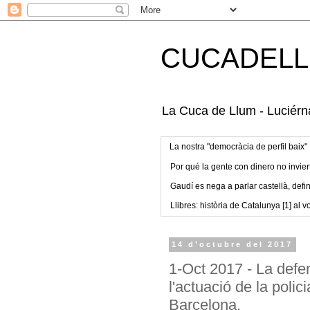
CUCADELL
La Cuca de Llum - Luciérna
La nostra "democràcia de perfil baix"
Por qué la gente con dinero no invier
Gaudí es nega a parlar castellà, defin
Llibres: història de Catalunya [1] al vo
14 d’octubre del 2017
1-Oct 2017 - La defen
l'actuació de la polic
Barcelona.