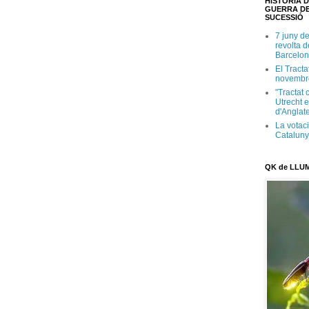
HISTÒRIA D
GUERRA DE
SUCESSIÓ
7 juny d
revolta 
Barcelon
El Tracta
novembr
"Tractat 
Utrecht e
d'Anglate
La votaci
Catalun
QK de LLU