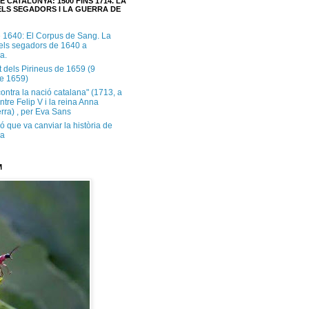
E CATALUNYA: 1500 FINS 1714. LA
LS SEGADORS I LA GUERRA DE
e 1640: El Corpus de Sang. La
dels segadors de 1640 a
a.
t dels Pirineus de 1659 (9
e 1659)
contra la nació catalana" (1713, a
ntre Felip V i la reina Anna
rra) , per Eva Sans
ó que va canviar la història de
ya
M