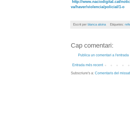
http://www.naciodigital.cat/noti
va/haver/violencia/policial/1-o
Escrit per
blanca alsina
Etiquetes:
ref
Cap comentari:
Publica un comentari a l'entrada
Entrada més recent
Subscriure's a:
Comentaris del missa