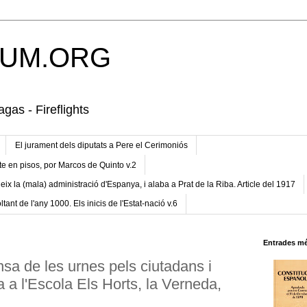
UM.ORG
gas - Fireflights
El jurament dels diputats a Pere el Cerimoniós
te en pisos, por Marcos de Quinto v.2
eix la (mala) administració d'Espanya, i alaba a Prat de la Riba. Article del 1917
ltant de l'any 1000. Els inicis de l'Estat-nació v.6
Entrades mé
sa de les urnes pels ciutadans i
ia a l'Escola Els Horts, la Verneda,