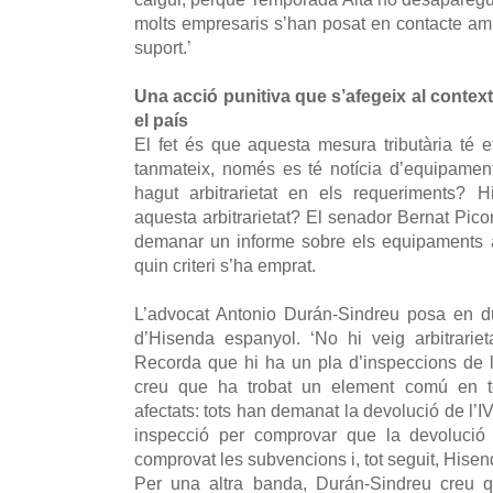
molts empresaris s’han posat en contacte am
suport.’
Una acció punitiva que s’afegeix al context
el país
El fet és que aquesta mesura tributària té ef
tanmateix, només es té notícia d’equipamen
hagut arbitrarietat en els requeriments? H
aquesta arbitrarietat? El senador Bernat Pico
demanar un informe sobre els equipaments afe
quin criteri s’ha emprat.
L’advocat Antonio Durán-Sindreu posa en dubt
d’Hisenda espanyol. ‘No hi veig arbitrarieta
Recorda que hi ha un pla d’inspeccions de 
creu que ha trobat un element comú en to
afectats: tots han demanat la devolució de l’IV
inspecció per comprovar que la devolució 
comprovat les subvencions i, tot seguit, Hisen
Per una altra banda, Durán-Sindreu creu 