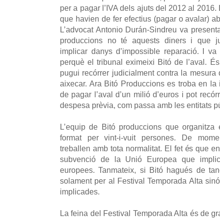
per a pagar l’IVA dels ajuts del 2012 al 2016. 
que havien de fer efectius (pagar o avalar) 
L’advocat Antonio Durán-Sindreu va present
produccions no té aquests diners i que ju
implicar danys d’impossible reparació. I va 
perquè el tribunal eximeixi Bitó de l’aval. 
pugui recórrer judicialment contra la mesura 
aixecar. Ara Bitó Produccions es troba en la 
de pagar l’aval d’un milió d’euros i pot recó
despesa prèvia, com passa amb les entitats p
L’equip de Bitó produccions que organitza 
format per vint-i-vuit persones. De mome
treballen amb tota normalitat. El fet és que 
subvenció de la Unió Europea que implica 
europees. Tanmateix, si Bitó hagués de tanc
solament per al Festival Temporada Alta sinó 
implicades.
La feina del Festival Temporada Alta és de gran