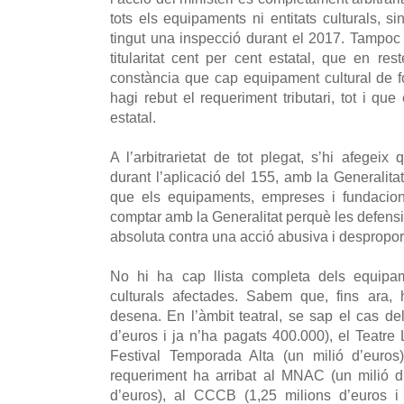
tots els equipaments ni entitats culturals, 
tingut una inspecció durant el 2017. Tampo
titularitat cent per cent estatal, que en r
constància que cap equipament cultural de f
hagi rebut el requeriment tributari, tot i qu
estatal.
A l’arbitrarietat de tot plegat, s’hi afegei
durant l’aplicació del 155, amb la Generalita
que els equipaments, empreses i fundacion
comptar amb la Generalitat perquè les defensi
absoluta contra una acció abusiva i despropo
No hi ha cap llista completa dels equipa
culturals afectades. Sabem que, fins ara,
desena. En l’àmbit teatral, se sap el cas de
d’euros i ja n’ha pagats 400.000), el Teatre L
Festival Temporada Alta (un milió d’euros
requeriment ha arribat al MNAC (un milió d
d’euros), al CCCB (1,25 milions d’euros i