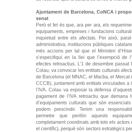
Ajuntament de Barcelona, CoNCA i proposic
senat
Però el fet és que, ara per ara, els requerim
equipaments, empreses i fundacions cultural
inquietud entre els afectats. Per això, para
administrativa, institucions públiques catalane
més accions per tal que el Ministeri d’His
s’especifiqui en la llei que l’exempció de 
efectes retroactius. L’1 de desembre passat 
Colau, va convocar les entitats culturals afe
de Barcelona (el MNAC, el Macba, el Mercat de 
CCCB), juntament amb entitats vinculades a l
l’IVA. Colau va exposar la defensa d’aquests
pagament de l’IVA retroactiu que demana His
d’equipaments culturals que són essencials 
podem prescindir. Tenim una responsabili
permetre que perillin aquests equipam
completament coordinats amb tots els actors de
el científic), perquè són sectors estratègics pe