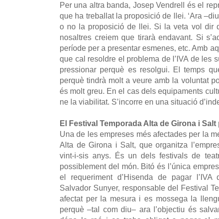
Per una altra banda, Josep Vendrell és el re
que ha treballat la proposició de llei. ‘Ara –d
o no la proposició de llei. Si la veta vol dir
nosaltres creiem que tirarà endavant. Si s’ad
període per a presentar esmenes, etc. Amb aq
que cal resoldre el problema de l’IVA de les
pressionar perquè es resolgui. El temps q
perquè tindrà molt a veure amb la voluntat po
és molt greu. En el cas dels equipaments cultur
ne la viabilitat. S’incorre en una situació d’inde
El Festival Temporada Alta de Girona i Salt
Una de les empreses més afectades per la m
Alta de Girona i Salt, que organitza l’empr
vint-i-sis anys. És un dels festivals de tea
possiblement del món. Bitó és l’única empres
el requeriment d’Hisenda de pagar l’IVA 
Salvador Sunyer, responsable del Festival Te
afectat per la mesura i es mossega la llengu
perquè –tal com diu– ara l’objectiu és salvar e