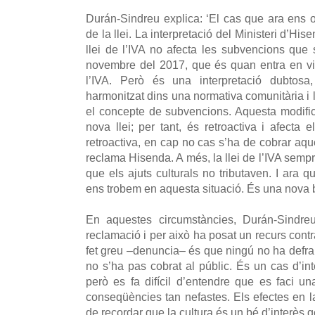
Durán-Sindreu explica: ‘El cas que ara ens o
de la llei. La interpretació del Ministeri d’Hi
llei de l’IVA no afecta les subvencions que
novembre del 2017, que és quan entra en vigo
l’IVA. Però és una interpretació dubtosa
harmonitzat dins una normativa comunitària i la
el concepte de subvencions. Aquesta modifi
nova llei; per tant, és retroactiva i afecta e
retroactiva, en cap no cas s’ha de cobrar aqu
reclama Hisenda. A més, la llei de l’IVA semp
que els ajuts culturals no tributaven. I ara q
ens trobem en aquesta situació. És una nova 
En aquestes circumstàncies, Durán-Sindr
reclamació i per això ha posat un recurs contra
fet greu –denuncia– és que ningú no ha defra
no s’ha pas cobrat al públic. És un cas d’inter
però es fa difícil d’entendre que es faci un
conseqüències tan nefastes. Els efectes en l
de recordar que la cultura és un bé d’interès g