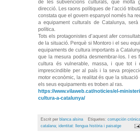
de les subvencions culturals, que molta g
direcció. Les raons polítiques de l’acció tribut
constata que el govern espanyol només ha rec
a equipament culturals de Catalunya, serà u
política.
Tots els protagonistes d’aquest afer consulta
de la situació. Perquè si Montoro i el seu equ
equipaments de cultura importants a Catalunya
que la mesura podria desmembrar-los. I es 
cultura és vulnerable, massa, i que tot i
imprescindible per al país i la seva projecc
motor econòmic, la realitat és que la situació 
els seus equipaments es troben al ras.
https://www.vilaweb.cat/noticies/el-minister
cultura-a-catalunya/
Escrit per
blanca alsina
Etiquetes:
corrupción crónic
catalana; identitat: llengua història i paisatge