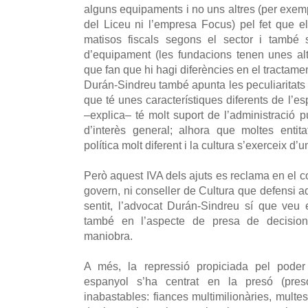
alguns equipaments i no uns altres (per exemp
del Liceu ni l’empresa Focus) pel fet que e
matisos fiscals segons el sector i també se
d’equipament (les fundacions tenen unes al
que fan que hi hagi diferències en el tractament
Durán-Sindreu també apunta les peculiaritats 
que té unes característiques diferents de l’e
–explica– té molt suport de l’administració 
d’interès general; alhora que moltes enti
política molt diferent i la cultura s’exerceix d’
Però aquest IVA dels ajuts es reclama en el c
govern, ni conseller de Cultura que defensi 
sentit, l’advocat Durán-Sindreu sí que veu
també en l’aspecte de presa de decision
maniobra.
A més, la repressió propiciada pel poder j
espanyol s’ha centrat en la presó (preso
inabastables: fiances multimilionàries, multe