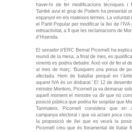
haver-hi de fer modificacions tècniques i 
També avui el grup de Podem ha presentat una
espanyol en els mateixos termes. La voluntat d
el Partit Popular per modificar la llei de l’IV
retroactivitat, a fi que les reclamacions de Mo
d’Hisenda.
El senador d’ERC Bernat Picornell ha explic
reunió de la mesa, a final de mes, es qualifica
vinents es podria debatre. Això vol dir fer el d
al mes de març: ‘Busquem una presa de pos
afectada. Hem de batallar perquè en l’àmbi
aquest IVA és un disbarat.’ El 12 de desembr
ministre Montoro, Picornell ja va demanar sob
aquell moment el ministre va dir que no consi
posició pública que podria fer sospitar que Mo
Tanmateix, Picornell considera que en 
campanya electoral i que va aclarir poca cos
la proposició de llei que es veurà la posi
Picornell creu que és fonamental de lluitar f