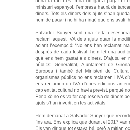
dóna la raó i es troba obligat a pagar el m
ministeri espanyol, l’empresa haurà de tanca
diners. Tots els diners dels ajuts s’han quedat
hem de pagar i no hi ha ningú que ens avali, 
Salvador Sunyer sent una certa desespera
reclami aquest IVA dels ajuts quan la modifi
aclarit l’exempció: ‘No ens han reclamat mai 
després de cada festival, hem fet una audito
què ens hem gastat els diners. D’ajuts, en
públics: Generalitat, Ajuntament de Giron
Europea i també del Ministeri de Cultura
organismes públics no ens reclamen l’IVA d’a
ens reclamen un IVA d’unes edicions anter
cap entitat cultural no havia previst, perquè n
Per això no es va fer cap reserva de diners per
ajuts s’han invertit en les activitats.’
Hem demanat a Salvador Sunyer que recordi 
fins ara. Ens explica que durant el 2017 van
Els van dir que tot estava bé, però a mitjan 