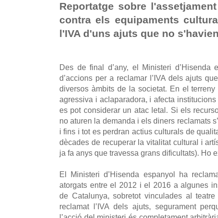
Reportatge sobre l'assetjamen
contra els equipaments cultura
l'IVA d'uns ajuts que no s'havi
Des de final d’any, el Ministeri d’Hisenda
d’accions per a reclamar l’IVA dels ajuts qu
diversos àmbits de la societat. En el terreny
agressiva i aclaparadora, i afecta institucions
es pot considerar un atac letal. Si els recur
no aturen la demanda i els diners reclamats s’h
i fins i tot es perdran actius culturals de qual
dècades de recuperar la vitalitat cultural i art
ja fa anys que travessa grans dificultats). Ho 
El Ministeri d’Hisenda espanyol ha reclama
atorgats entre el 2012 i el 2016 a algunes ins
de Catalunya, sobretot vinculades al teatr
reclamat l’IVA dels ajuts, segurament perq
l’acció del ministeri és completament arbitràr