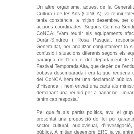
Un altre organisme, aquest de la Generalit
Cultura i de les Arts (CoNCA), va reunir tote
tenia constància, a mitjan desembre, per c
accions coordinades. Segons Gemma Sendra,
CoNCA: ‘Vam reunir els equipaments afect
Durán-Sindreu i Rosa Pasqual, respons
Generalitat, per analitzar conjuntament la s
confusió i situacions diferents segons els e
paraigua de l’Icub o del departament de C
Festival Temporada Alta, que depèn de l’entit
trobava desemparada i era la que requeria
del CoNCA hem fet una declaració pública c
d’Hisenda, i hem enviat una carta als minis
demanant una reunió per a parlar-ne i mira
tenim cap resposta.’
Pel que fa als partits polítics, avui el g
presentat una proposició de llei per garantir
sector cultural, audiovisual, d’investigaci
públics. A mitjan desembre ERC ja va entrar 