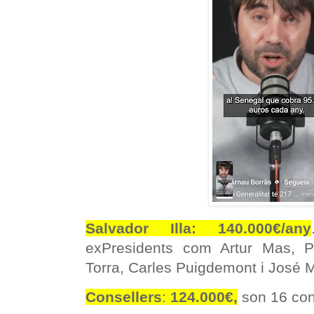
Salvador Illa: 140.000€/any
exPresidents com Artur Mas, 
Torra, Carles Puigdemont i José M
Consellers
:
124.000€,
son 16 con