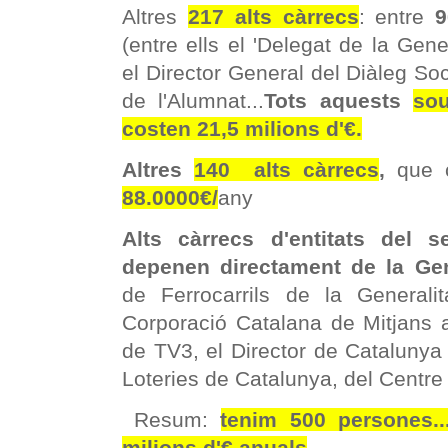
Altres
217 alts càrrecs
: entre
9
(entre ells el 'Delegat de la Gener
el Director General del Diàleg Soc
de l'Alumnat...
Tots aquests
sou
costen 21,5 milions d'€.
Altres
140 alts càrrecs
,
que c
88.0000€/
any
Alts càrrecs d'entitats del 
depenen directament de la Gene
de Ferrocarrils de la General
Corporació Catalana de Mitjans a
de TV3, el Director de Cataluny
Loteries de Catalunya, del Centre 
Resum:
tenim 500 persones.
milions d'€ anuals