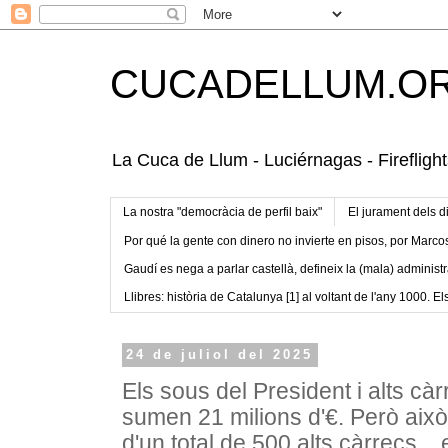
CUCADELLUM.O
La Cuca de Llum - Luciérnagas - Fireflight
La nostra "democràcia de perfil baix"
El jurament dels d
Por qué la gente con dinero no invierte en pisos, por Marco
Gaudí es nega a parlar castellà, defineix la (mala) administr
Llibres: història de Catalunya [1] al voltant de l'any 1000. Els
24 de juliol del 2025
Els sous del President i alts càr
sumen 21 milions d'€. Però això 
d'un total de 500 alts càrrecs...