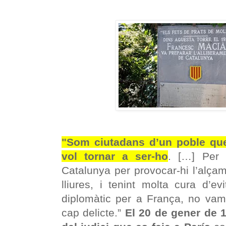
"Som ciutadans d’un poble que 
vol tornar a ser-ho
. […] Per 
Catalunya per provocar-hi l’alça
lliures, i tenint molta cura d’evi
diplomàtic per a França, no va
cap delicte.”
El 20 de gener de 