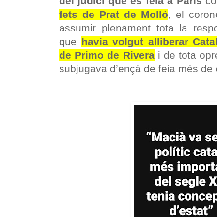
del judici que es feia a París
con
fets de Prat de Molló
, el coro
assumir plenament tota la respo
que
havia volgut alliberar Cat
de Primo de Rivera
i de tota op
subjugava d’ençà de feia més de 