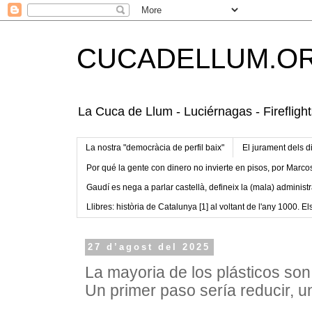
CUCADELLUM.O
La Cuca de Llum - Luciérnagas - Fireflight
La nostra "democràcia de perfil baix"
El jurament dels d
Por qué la gente con dinero no invierte en pisos, por Marco
Gaudí es nega a parlar castellà, defineix la (mala) administr
Llibres: història de Catalunya [1] al voltant de l'any 1000. Els
27 d’agost del 2025
La mayoria de los plásticos s
Un primer paso sería reducir, u