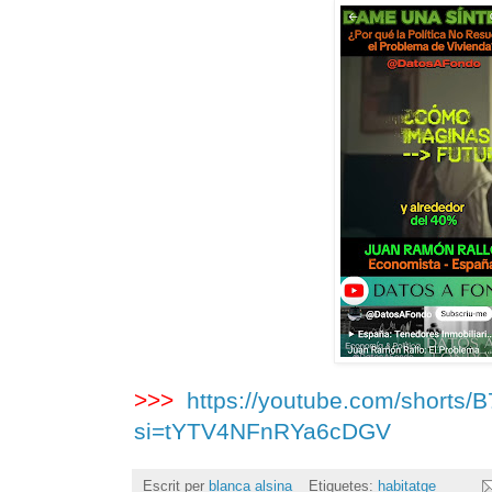
>>>
https://youtube.com/shorts
si=tYTV4NFnRYa6cDGV
Escrit per
blanca alsina
Etiquetes:
habitatge