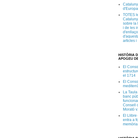
Cataluny
d'Europa
TOTES le
Cataluny
sobre la 
i de les 
d'enllaço
d'aquesta
articles 
HISTÒRIA D
APOGEU DE
El Conso
estructur
el 1714
El Conso
mediterr
La Taula
banc púb
funciona
Consell d
Morató v
El Llibr
entra a f
memòria 