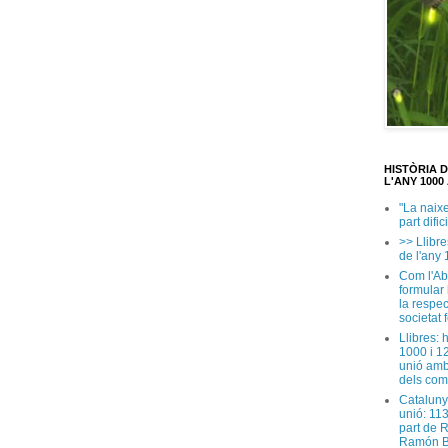
HISTÒRIA 
L'ANY 1000 
"La naix
part dific
>> Llibre
de l'any 
Com l'Ab
formular
la respec
societat 
Llibres: 
1000 i 1
unió amb
dels com
Cataluny
unió: 11
part de 
Ramón B