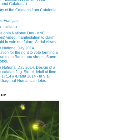
about Catalonia)
ory of the Catalans from Catalonia
e-Français
 - Italiano
alonia National Day - ANC
rs) video, manifestation to claim
ght to vote our future. Aerial views.
a National Day 2014.
tion for the right to vote forming a
 two main Barcelona streets. Some
otos.
a National Day 2014. Design of a
h catalan flag. Street detail at time
17:14 // /Diada 2014 - la V al
Diagonal-Numància - fotos
LUM