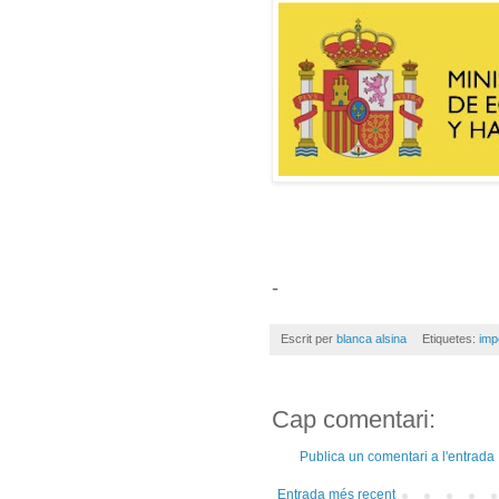
-
Escrit per
blanca alsina
Etiquetes:
imp
Cap comentari:
Publica un comentari a l'entrada
Entrada més recent