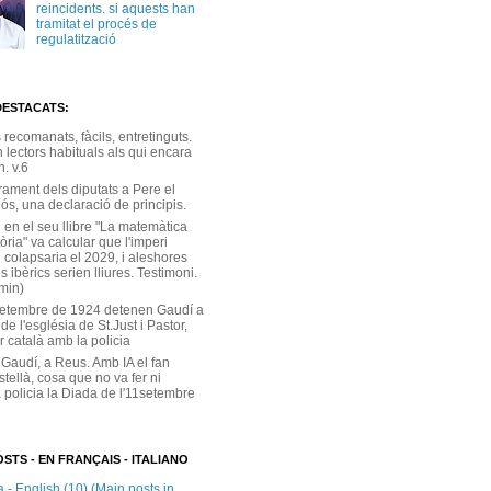
reincidents. si aquests han
tramitat el procés de
regulatització
DESTACATS:
s recomanats, fàcils, entretinguts.
 lectors habituals als qui encara
. v.6
rament dels diputats a Pere el
ós, una declaració de principis.
 en el seu llibre "La matemàtica
tòria" va calcular que l'imperi
 colapsaria el 2029, i aleshores
s ibèrics serien lliures. Testimoni.
 min)
setembre de 1924 detenen Gaudí a
 de l'església de St.Just i Pastor,
r català amb la policia
 Gaudí, a Reus. Amb IA el fan
stellà, cosa que no va fer ni
 policia la Diada de l'11setembre
STS - EN FRANÇAIS - ITALIANO
 - English (10) (Main posts in