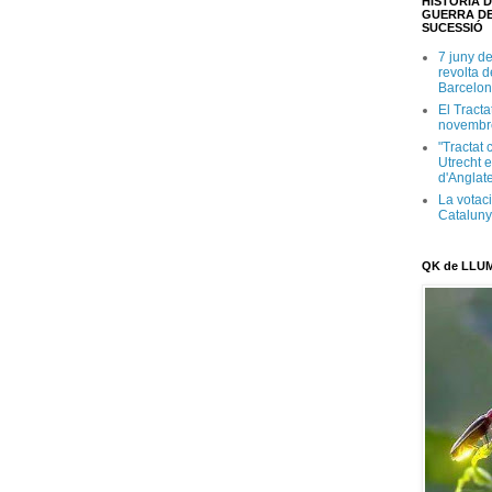
HISTÒRIA D
GUERRA DE
SUCESSIÓ
7 juny d
revolta 
Barcelon
El Tracta
novembr
"Tractat 
Utrecht e
d'Anglate
La votaci
Catalun
QK de LLU