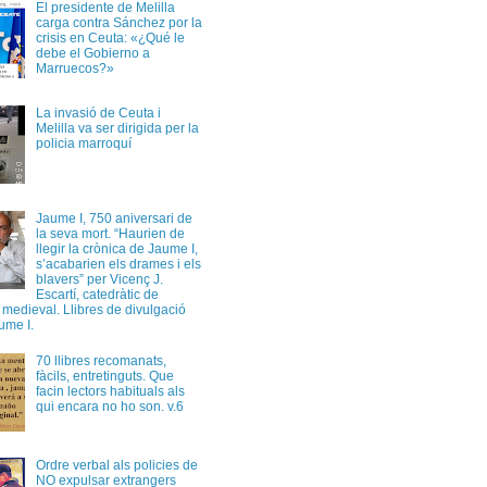
El presidente de Melilla
carga contra Sánchez por la
crisis en Ceuta: «¿Qué le
debe el Gobierno a
Marruecos?»
La invasió de Ceuta i
Melilla va ser dirigida per la
policia marroquí
Jaume I, 750 aniversari de
la seva mort. “Haurien de
llegir la crònica de Jaume I,
s’acabarien els drames i els
blavers” per Vicenç J.
Escartí, catedràtic de
a medieval. Llibres de divulgació
ume I.
70 llibres recomanats,
fàcils, entretinguts. Que
facin lectors habituals als
qui encara no ho son. v.6
Ordre verbal als policies de
NO expulsar extrangers