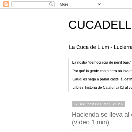
CUCADELL
La Cuca de Llum - Luciérna
La nostra "democràcia de perfil baix"
Por qué la gente con dinero no invier
Gaudí es nega a parlar castellà, defin
Llibres: història de Catalunya [1] al vo
17 de febrer del 2026
Hacienda se lleva al
(vídeo 1 min)