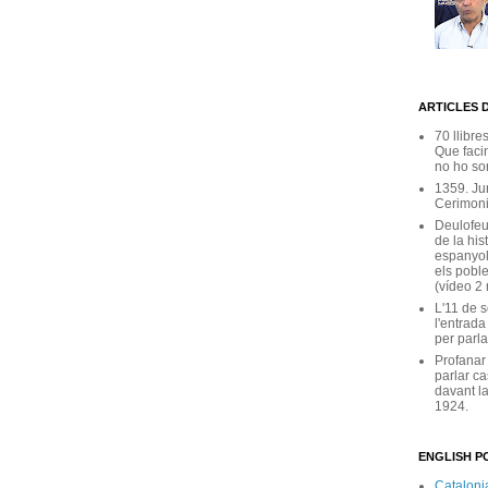
ARTICLES 
70 llibre
Que facin
no ho son
1359. Ju
Cerimoni
Deulofeu
de la his
espanyol
els poble
(vídeo 2
L'11 de 
l'entrada
per parla
Profanar
parlar ca
davant la
1924.
ENGLISH PO
Catalonia