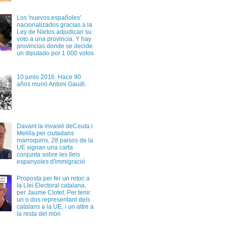
Los 'nuevos españoles'
nacionalizados gracias a la
Ley de Nietos adjudican su
voto a una provincia. Y hay
provincias donde se decide
un diputado por 1.000 votos
10 junio 2016. Hace 90
años murió Antoni Gaudí.
Davant la invasió deCeuta i
Melilla per ciutadans
marroquins, 28 paisos de la
UE signan una carta
conjunta sobre les lleis
espanyoles d'immigració
Proposta per fer un retoc a
la Llei Electoral catalana,
per Jaume Clotet. Per tenir
un o dos representant dels
catalans a la UE, i un altre a
la resta del món