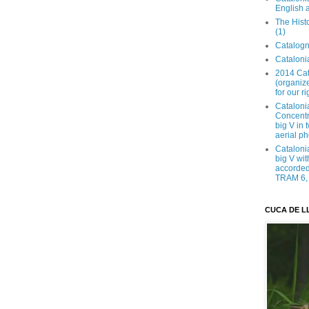
English 
The Hist
(1)
Catalogn
Catalonia
2014 Cat
(organize
for our ri
Cataloni
Concentra
big V in
aerial ph
Cataloni
big V wit
accorded 
TRAM 6, 
CUCA DE L