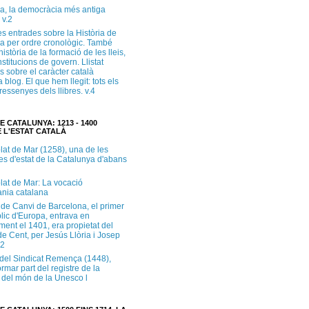
a, la democràcia més antiga
 v.2
s entrades sobre la Història de
a per ordre cronològic. També
història de la formació de les lleis,
institucions de govern. Llistat
s sobre el caràcter català
 blog. El que hem llegit: tots els
i ressenyes dels llibres. v.4
E CATALUNYA: 1213 - 1400
 L'ESTAT CATALÀ
lat de Mar (1258), una de les
es d'estat de la Catalunya d'abans
lat de Mar: La vocació
ània catalana
 de Canvi de Barcelona, el primer
lic d'Europa, entrava en
ment el 1401, era propietat del
e Cent, per Jesús Llòria i Josep
.2
e del Sindicat Remença (1448),
ormar part del registre de la
del món de la Unesco l