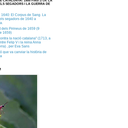
E CATALUNYA: 1500 FINS 1714. LA
LS SEGADORS I LA GUERRA DE
e 1640: El Corpus de Sang. La
dels segadors de 1640 a
a.
t dels Pirineus de 1659 (9
e 1659)
contra la nació catalana" (1713, a
ntre Felip V i la reina Anna
rra) , per Eva Sans
ó que va canviar la història de
ya
M