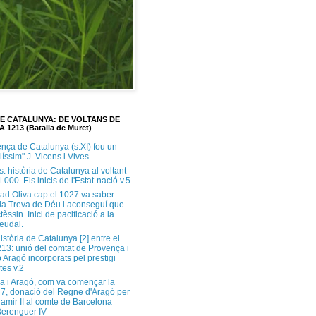
DE CATALUNYA: DE VOLTANS DE
A 1213 (Batalla de Muret)
ença de Catalunya (s.XI) fou un
ilíssim" J. Vicens i Vives
s: història de Catalunya al voltant
1.000. Els inicis de l'Estat-nació v.5
ad Oliva cap el 1027 va saber
 la Treva de Déu i aconseguí que
tèssin. Inici de pacificació a la
feudal.
història de Catalunya [2] entre el
213: unió del comtat de Provença i
 Aragó incorporats pel prestigi
tes v.2
a i Aragó, com va començar la
37, donació del Regne d'Aragó per
Ramir II al comte de Barcelona
erenguer IV