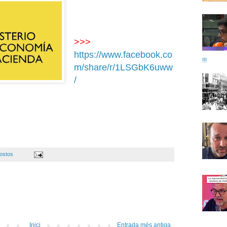
>>>
https://www.facebook.co
!!!
m/share/r/1LSGbK6uww
/
ostos
Inici
Entrada més antiga