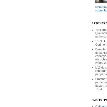
literatur
sobre Ja
ARTICLES 
70 llibre
Que facin
no ho son
1359. Ju
Cerimoni
Deulofeu
de la his
espanyol
els poble
(vídeo 2
L'11 de 
l'entrada
per parla
Profanar
parlar ca
davant la
1924.
ENGLISH PO
Catalonia