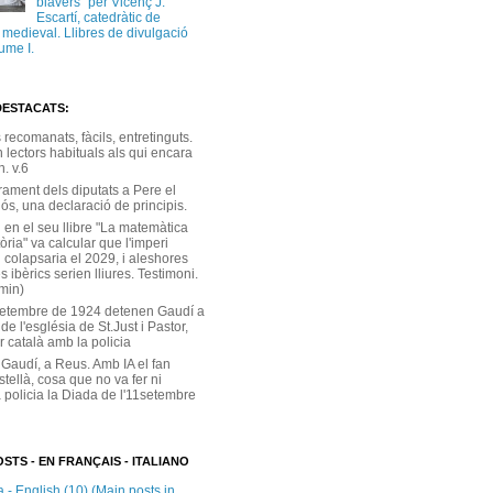
blavers” per Vicenç J.
Escartí, catedràtic de
a medieval. Llibres de divulgació
ume I.
DESTACATS:
s recomanats, fàcils, entretinguts.
 lectors habituals als qui encara
. v.6
rament dels diputats a Pere el
ós, una declaració de principis.
 en el seu llibre "La matemàtica
tòria" va calcular que l'imperi
 colapsaria el 2029, i aleshores
s ibèrics serien lliures. Testimoni.
 min)
setembre de 1924 detenen Gaudí a
 de l'església de St.Just i Pastor,
r català amb la policia
 Gaudí, a Reus. Amb IA el fan
stellà, cosa que no va fer ni
 policia la Diada de l'11setembre
STS - EN FRANÇAIS - ITALIANO
 - English (10) (Main posts in