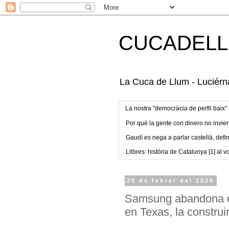
CUCADELL
La Cuca de Llum - Luciérna
La nostra "democràcia de perfil baix"
Por qué la gente con dinero no invier
Gaudí es nega a parlar castellà, defin
Llibres: història de Catalunya [1] al vo
20 de febrer del 2026
Samsung abandona el 
en Texas, la constru