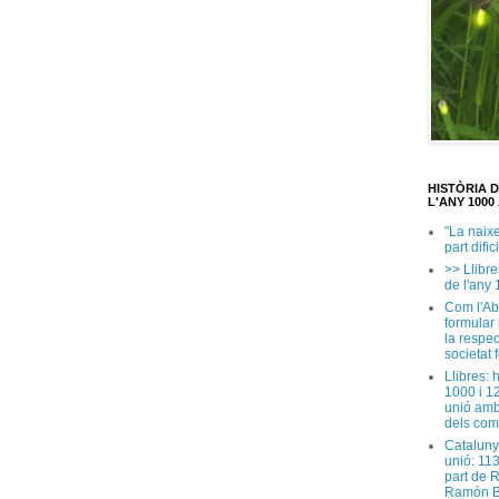
HISTÒRIA 
L'ANY 1000 
"La naix
part dific
>> Llibre
de l'any 
Com l'Ab
formular
la respec
societat 
Llibres: 
1000 i 1
unió amb
dels com
Cataluny
unió: 11
part de 
Ramón B