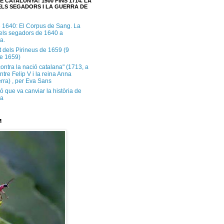
E CATALUNYA: 1500 FINS 1714. LA
LS SEGADORS I LA GUERRA DE
e 1640: El Corpus de Sang. La
dels segadors de 1640 a
a.
t dels Pirineus de 1659 (9
e 1659)
contra la nació catalana" (1713, a
ntre Felip V i la reina Anna
rra) , per Eva Sans
ó que va canviar la història de
ya
M