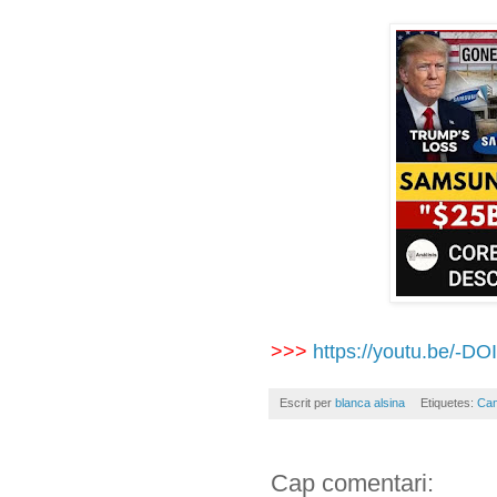
>>>
https://youtu.be/-
Escrit per
blanca alsina
Etiquetes:
Ca
Cap comentari: