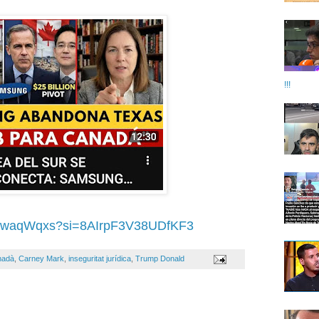
!!!
DOIwaqWqxs?si=8AIrpF3V38UDfKF3
nadà
,
Carney Mark
,
inseguritat jurídica
,
Trump Donald