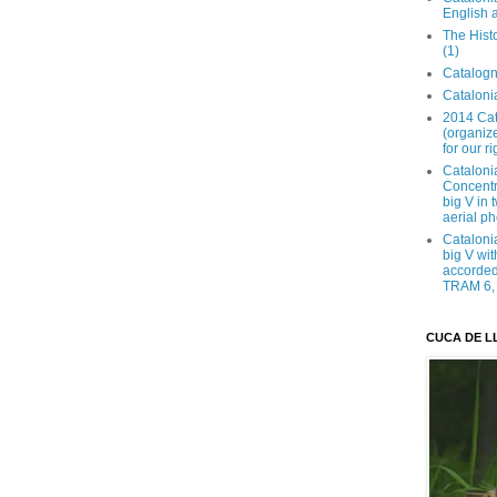
English 
The Hist
(1)
Catalogn
Catalonia
2014 Cat
(organize
for our ri
Cataloni
Concentra
big V in
aerial ph
Cataloni
big V wit
accorded 
TRAM 6, 
CUCA DE L