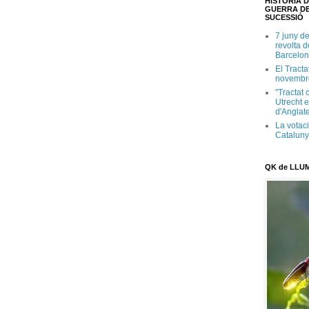
HISTÒRIA D
GUERRA DE
SUCESSIÓ
7 juny d
revolta 
Barcelon
El Tracta
novembr
"Tractat 
Utrecht e
d'Anglate
La votaci
Catalun
QK de LLU