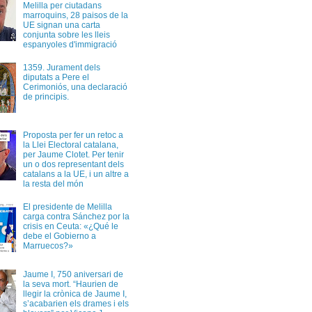
Melilla per ciutadans
marroquins, 28 paisos de la
UE signan una carta
conjunta sobre les lleis
espanyoles d'immigració
1359. Jurament dels
diputats a Pere el
Cerimoniós, una declaració
de principis.
Proposta per fer un retoc a
la Llei Electoral catalana,
per Jaume Clotet. Per tenir
un o dos representant dels
catalans a la UE, i un altre a
la resta del món
El presidente de Melilla
carga contra Sánchez por la
crisis en Ceuta: «¿Qué le
debe el Gobierno a
Marruecos?»
Jaume I, 750 aniversari de
la seva mort. “Haurien de
llegir la crònica de Jaume I,
s’acabarien els drames i els