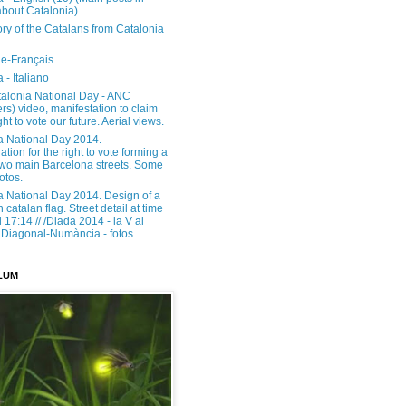
about Catalonia)
ory of the Catalans from Catalonia
e-Français
 - Italiano
alonia National Day - ANC
rs) video, manifestation to claim
ght to vote our future. Aerial views.
a National Day 2014.
tion for the right to vote forming a
 two main Barcelona streets. Some
otos.
a National Day 2014. Design of a
h catalan flag. Street detail at time
17:14 // /Diada 2014 - la V al
Diagonal-Numància - fotos
LUM