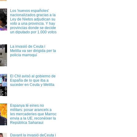
Los 'nuevos españoles'
nacionalizados gracias a la
Ley de Nietos adjudican su
voto a una provincia. Y hay
provincias donde se decide
un diputado por 1.000 votos
La invasió de Ceuta i
Melilla va ser dirigida per la
policia marroquí
El CNI avisó al gobierno de
España de lo que iba a
suceder en Ceuta y Melilla
Espanya té eines no
militars: posar arancels a
les mercaderies que Marroc
envia a la UE, reconèixer la
República Saharaui
Davant la invasió deCeuta i