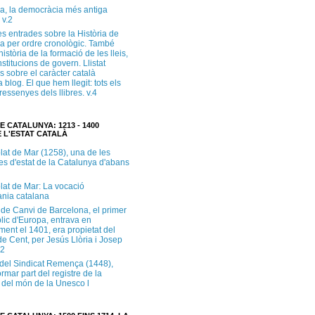
a, la democràcia més antiga
 v.2
s entrades sobre la Història de
a per ordre cronològic. També
història de la formació de les lleis,
institucions de govern. Llistat
s sobre el caràcter català
 blog. El que hem llegit: tots els
i ressenyes dels llibres. v.4
E CATALUNYA: 1213 - 1400
 L'ESTAT CATALÀ
lat de Mar (1258), una de les
es d'estat de la Catalunya d'abans
lat de Mar: La vocació
ània catalana
 de Canvi de Barcelona, el primer
lic d'Europa, entrava en
ment el 1401, era propietat del
e Cent, per Jesús Llòria i Josep
.2
e del Sindicat Remença (1448),
ormar part del registre de la
del món de la Unesco l