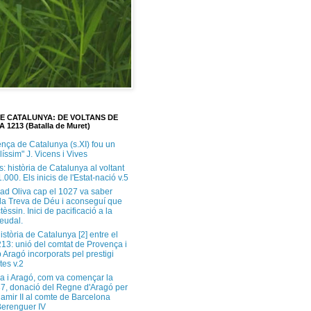
DE CATALUNYA: DE VOLTANS DE
A 1213 (Batalla de Muret)
ença de Catalunya (s.XI) fou un
ilíssim" J. Vicens i Vives
s: història de Catalunya al voltant
1.000. Els inicis de l'Estat-nació v.5
ad Oliva cap el 1027 va saber
 la Treva de Déu i aconseguí que
tèssin. Inici de pacificació a la
feudal.
història de Catalunya [2] entre el
213: unió del comtat de Provença i
 Aragó incorporats pel prestigi
tes v.2
a i Aragó, com va començar la
37, donació del Regne d'Aragó per
Ramir II al comte de Barcelona
erenguer IV