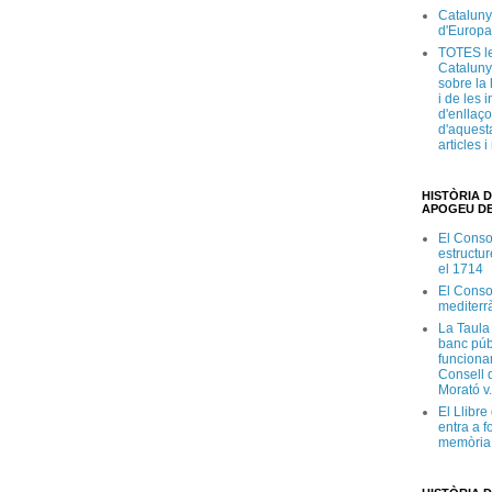
Cataluny
d'Europa
TOTES le
Cataluny
sobre la 
i de les 
d'enllaço
d'aquesta
articles 
HISTÒRIA D
APOGEU DE
El Conso
estructur
el 1714
El Conso
mediterr
La Taula
banc púb
funciona
Consell d
Morató v
El Llibr
entra a f
memòria 