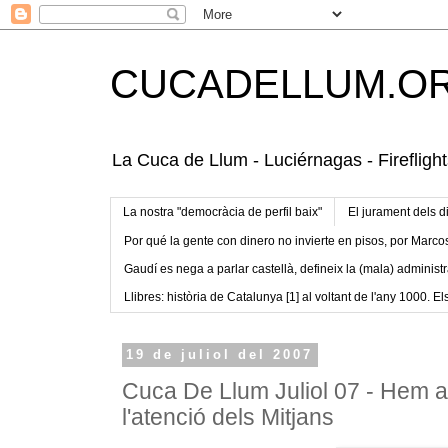
CUCADELLUM.O
La Cuca de Llum - Luciérnagas - Fireflight
La nostra "democràcia de perfil baix"
El jurament dels d
Por qué la gente con dinero no invierte en pisos, por Marco
Gaudí es nega a parlar castellà, defineix la (mala) administr
Llibres: història de Catalunya [1] al voltant de l'any 1000. Els
19 de juliol del 2007
Cuca De Llum Juliol 07 - Hem a
l'atenció dels Mitjans