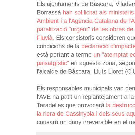
Els ajuntaments de Bàscara, Viladem
Borrassà
han sol.licitat als minister
Ambient i a l'Agència Catalana de l'
paralització "urgent" de les obres de 
Fluvià.
Els consistoris consideren qu
condicions de la
declaració d'impact
està portant a terme
un "atemptat ec
paisatgístic"
en aquesta zona, segons
l'alcalde de Bàscara, Lluís Lloret (Ci
Els responsables municipals van den
l'AVE ha patit un replantejament a la 
Taradelles que provocarà
la destruc
la riera de Cassinyola i dels seus aqü
causarà un dany irreversible en el me