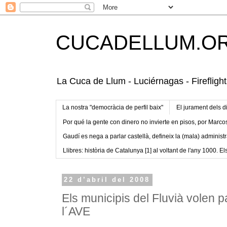
CUCADELLUM.O
La Cuca de Llum - Luciérnagas - Fireflight
La nostra "democràcia de perfil baix"
El jurament dels d
Por qué la gente con dinero no invierte en pisos, por Marco
Gaudí es nega a parlar castellà, defineix la (mala) administr
Llibres: història de Catalunya [1] al voltant de l'any 1000. Els
22 d’abril del 2008
Els municipis del Fluvià volen p
l´AVE