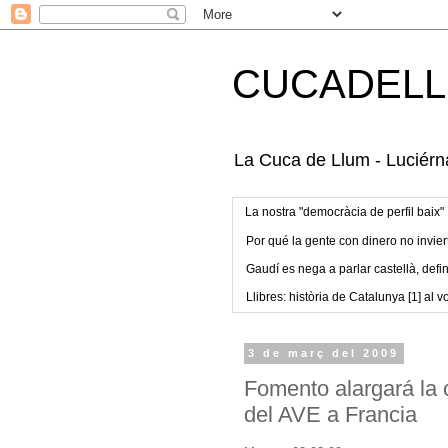
CUCADELL
La Cuca de Llum - Luciérna
La nostra "democràcia de perfil baix"
Por qué la gente con dinero no invier
Gaudí es nega a parlar castellà, defin
Llibres: història de Catalunya [1] al vo
3 de març del 2009
Fomento alargará la 
del AVE a Francia