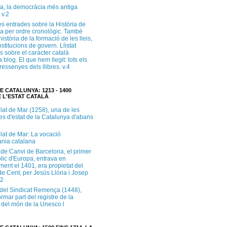
a, la democràcia més antiga
 v.2
s entrades sobre la Història de
a per ordre cronològic. També
història de la formació de les lleis,
institucions de govern. Llistat
s sobre el caràcter català
 blog. El que hem llegit: tots els
i ressenyes dels llibres. v.4
E CATALUNYA: 1213 - 1400
 L'ESTAT CATALÀ
lat de Mar (1258), una de les
es d'estat de la Catalunya d'abans
lat de Mar: La vocació
ània catalana
 de Canvi de Barcelona, el primer
lic d'Europa, entrava en
ment el 1401, era propietat del
e Cent, per Jesús Llòria i Josep
.2
e del Sindicat Remença (1448),
ormar part del registre de la
del món de la Unesco l