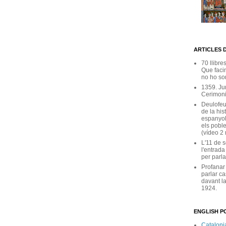
ARTICLES 
70 llibre
Que facin
no ho son
1359. Ju
Cerimoni
Deulofeu
de la his
espanyol
els poble
(vídeo 2
L'11 de 
l'entrada
per parla
Profanar
parlar ca
davant la
1924.
ENGLISH PO
Catalonia