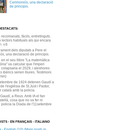
Cerimoniós, una declaració
de principis.
DESTACATS:
s recomanats, fàcils, entretinguts.
 lectors habituals als qui encara
. v.6
rament dels diputats a Pere el
ós, una declaració de principis.
 en el seu llibre "La matemàtica
tòria" va calcular que l'imperi
 colapsaria el 2029, i aleshores
s ibèrics serien lliures. Testimoni.
 min)
setembre de 1924 detenen Gaudí a
 de l'església de St.Just i Pastor,
r català amb la policia
 Gaudí, a Reus. Amb IA el fan
stellà, cosa que no va fer ni
 policia la Diada de l'11setembre
STS - EN FRANÇAIS - ITALIANO
 - English (10) (Main posts in