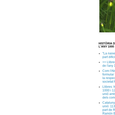
HISTÒRIA 
L'ANY 1000 
"La naix
part dific
>> Llibre
de l'any 
Com l'Ab
formular
la respec
societat 
Llibres: 
1000 i 1
unió amb
dels com
Cataluny
unió: 11
part de 
Ramón B