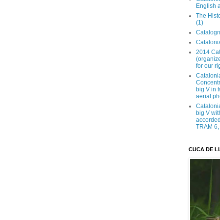
English 
The Hist
(1)
Catalogn
Catalonia
2014 Cat
(organize
for our ri
Cataloni
Concentra
big V in
aerial ph
Cataloni
big V wit
accorded 
TRAM 6, 
CUCA DE L