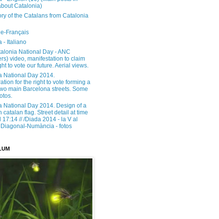
about Catalonia)
ory of the Catalans from Catalonia
e-Français
 - Italiano
alonia National Day - ANC
rs) video, manifestation to claim
ght to vote our future. Aerial views.
a National Day 2014.
tion for the right to vote forming a
 two main Barcelona streets. Some
otos.
a National Day 2014. Design of a
h catalan flag. Street detail at time
17:14 // /Diada 2014 - la V al
Diagonal-Numància - fotos
LUM