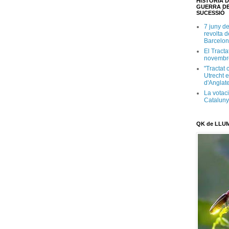
HISTÒRIA D
GUERRA DE
SUCESSIÓ
7 juny d
revolta 
Barcelon
El Tracta
novembr
"Tractat 
Utrecht e
d'Anglate
La votaci
Catalun
QK de LLU