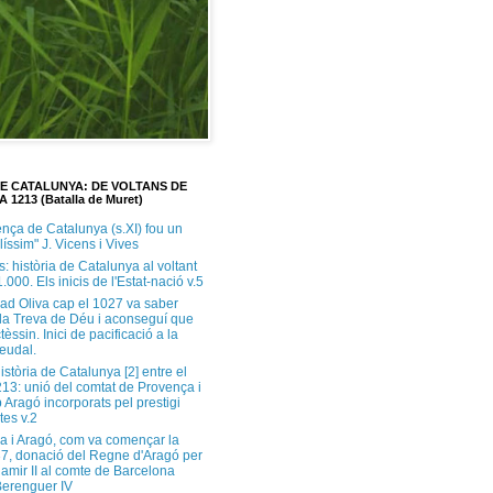
DE CATALUNYA: DE VOLTANS DE
A 1213 (Batalla de Muret)
ença de Catalunya (s.XI) fou un
ilíssim" J. Vicens i Vives
s: història de Catalunya al voltant
1.000. Els inicis de l'Estat-nació v.5
ad Oliva cap el 1027 va saber
 la Treva de Déu i aconseguí que
tèssin. Inici de pacificació a la
feudal.
història de Catalunya [2] entre el
213: unió del comtat de Provença i
 Aragó incorporats pel prestigi
tes v.2
a i Aragó, com va començar la
37, donació del Regne d'Aragó per
Ramir II al comte de Barcelona
erenguer IV