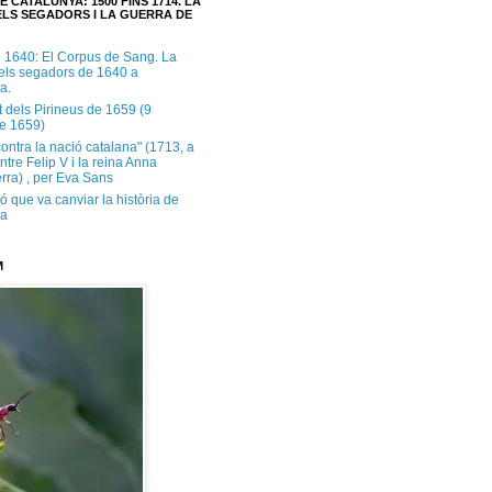
E CATALUNYA: 1500 FINS 1714. LA
LS SEGADORS I LA GUERRA DE
e 1640: El Corpus de Sang. La
dels segadors de 1640 a
a.
t dels Pirineus de 1659 (9
e 1659)
contra la nació catalana" (1713, a
ntre Felip V i la reina Anna
rra) , per Eva Sans
ó que va canviar la història de
ya
M