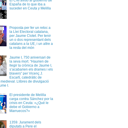
El CNI avisó al gobierno de
España de lo que iba a
suceder en Ceuta y Melilla
Proposta per fer un retoc a
la Llei Electoral catalana,
per Jaume Clotet. Per tenir
un o dos representant dels
catalans a la UE, i un altre a
la resta del món
Jaume I, 750 aniversari de
la seva mort. “Haurien de
llegir la crònica de Jaume I,
s’acabarien els drames i els
blavers” per Vicenç J.
Escartí, catedràtic de
a medieval. Llibres de divulgació
ume I.
El presidente de Melilla
carga contra Sánchez por la
crisis en Ceuta: «¿Qué le
debe el Gobierno a
Marruecos?»
1359. Jurament dels
diputats a Pere el