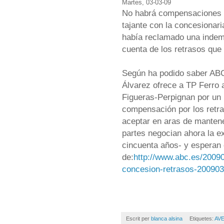
Martes, 03-03-09
No habrá compensaciones en
tajante con la concesionar
había reclamado una indemn
cuenta de los retrasos que 
Según ha podido saber ABC
Álvarez ofrece a TP Ferro a
Figueras-Perpignan por un
compensación por los retra
aceptar en aras de manten
partes negocian ahora la e
cincuenta años- y esperan 
de:
http://www.abc.es/2009
concesion-retrasos-200903
Escrit per
blanca alsina
Etiquetes:
AVE