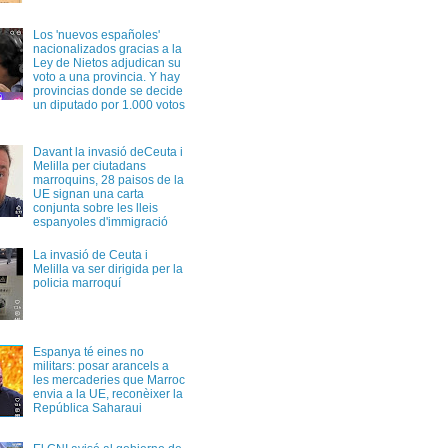
Los 'nuevos españoles'
nacionalizados gracias a la
Ley de Nietos adjudican su
voto a una provincia. Y hay
provincias donde se decide
un diputado por 1.000 votos
Davant la invasió deCeuta i
Melilla per ciutadans
marroquins, 28 paisos de la
UE signan una carta
conjunta sobre les lleis
espanyoles d'immigració
La invasió de Ceuta i
Melilla va ser dirigida per la
policia marroquí
Espanya té eines no
militars: posar arancels a
les mercaderies que Marroc
envia a la UE, reconèixer la
República Saharaui