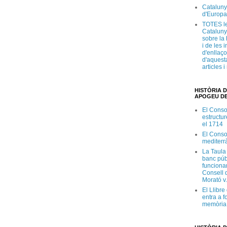
Cataluny
d'Europa
TOTES le
Cataluny
sobre la 
i de les 
d'enllaço
d'aquesta
articles 
HISTÒRIA D
APOGEU DE
El Conso
estructur
el 1714
El Conso
mediterr
La Taula
banc púb
funciona
Consell d
Morató v
El Llibr
entra a f
memòria 