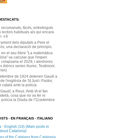
DESTACATS:
s recomanats, fàcils, entretinguts.
 lectors habituals als qui encara
. v.6
rament dels diputats a Pere el
ós, una declaració de principis.
 en el seu llibre "La matemàtica
tòria" va calcular que l'imperi
 colapsaria el 2029, i aleshores
s ibèrics serien lliures. Testimoni.
 min)
setembre de 1924 detenen Gaudí a
 de l'església de St.Just i Pastor,
r català amb la policia
 Gaudí, a Reus. Amb IA el fan
stellà, cosa que no va fer ni
 policia la Diada de l'11setembre
STS - EN FRANÇAIS - ITALIANO
 - English (10) (Main posts in
about Catalonia)
ory of the Catalans from Catalonia