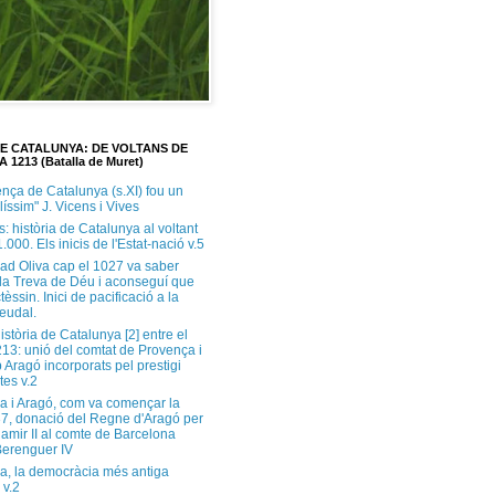
DE CATALUNYA: DE VOLTANS DE
A 1213 (Batalla de Muret)
ença de Catalunya (s.XI) fou un
ilíssim" J. Vicens i Vives
s: història de Catalunya al voltant
1.000. Els inicis de l'Estat-nació v.5
ad Oliva cap el 1027 va saber
 la Treva de Déu i aconseguí que
tèssin. Inici de pacificació a la
feudal.
història de Catalunya [2] entre el
213: unió del comtat de Provença i
 Aragó incorporats pel prestigi
tes v.2
a i Aragó, com va començar la
37, donació del Regne d'Aragó per
Ramir II al comte de Barcelona
erenguer IV
a, la democràcia més antiga
 v.2