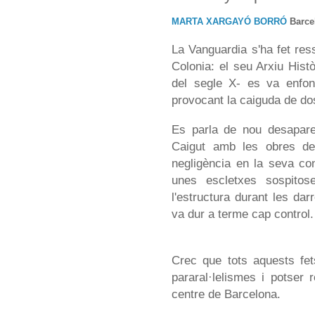
MARTA XARGAYÓ BORRÓ
Barcel
La Vanguardia s'ha fet res
Colonia: el seu Arxiu Hist
del segle X- es va enfo
provocant la caiguda de dos
Es parla de nou desaparegu
Caigut amb les obres del
negligència en la seva co
unes escletxes sospitos
l'estructura durant les da
va dur a terme cap control.
Crec que tots aquests fets
pararal·lelismes i potser r
centre de Barcelona.