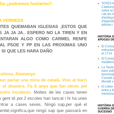
lia ¿podremos fusilarles?.
TOTES le
Cataluny
sobre la 
i de les 
d'enllaço
 LA VERNEDA
d'aquesta
articles 
TES QUEMABAN IGLESIAS ,ESTOS QUE
S JA JA JA.. ESPERO NO LA TIREN Y EN
HISTÒRIA D
VENTARAN ALGO COMO CARMEL RENFE
APOGEU DE
 AL PSOE Y PP EN LAS PROXIMAS UNO
El Conso
estructur
 SI QUE LES HARA DAÑO
el 1714
El Conso
mediterr
La Taula
banc púb
olònia, Alemanya
funciona
Consell d
c parlar una mica de català. Visc al barri
Morató v
 el disastre. Fa 6 anys que fan obres pel
El Llibr
entra a f
olts incidents.
Moltes de les cases tenen
memòria 
a gent té por.2 escoles han tancat i hi ha unes
ntrar a cases seves. Ningú sap,per què el
HISTÒRIA D
GUERRA DE
també,significa,que ningú sap que passarà en
SUCESSIÓ