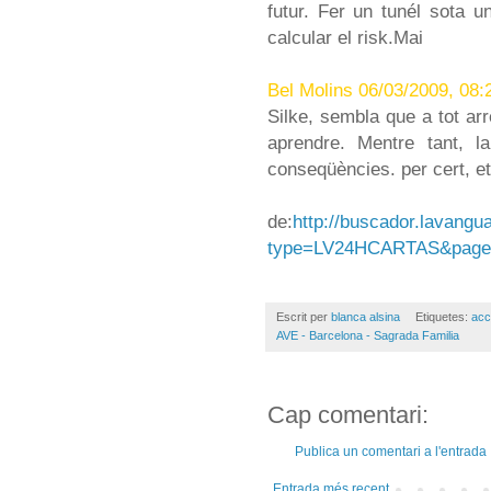
futur. Fer un tunél sota u
calcular el risk.Mai
Bel Molins 06/03/2009, 08:
Silke, sembla que a tot ar
aprendre. Mentre tant, l
conseqüències. per cert, et 
de:
http://buscador.lavangu
type=LV24HCARTAS&page
Escrit per
blanca alsina
Etiquetes:
acc
AVE - Barcelona - Sagrada Familia
Cap comentari:
Publica un comentari a l'entrada
Entrada més recent