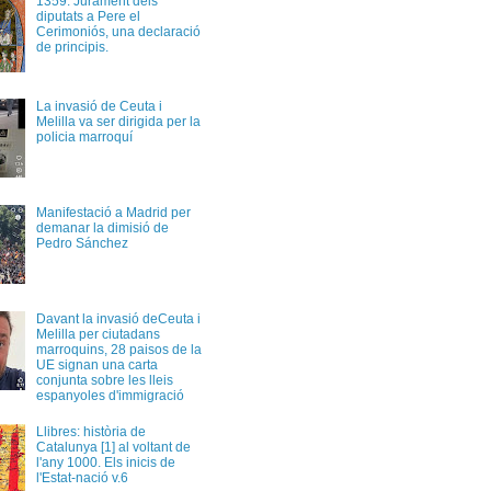
1359. Jurament dels
diputats a Pere el
Cerimoniós, una declaració
de principis.
La invasió de Ceuta i
Melilla va ser dirigida per la
policia marroquí
Manifestació a Madrid per
demanar la dimisió de
Pedro Sánchez
Davant la invasió deCeuta i
Melilla per ciutadans
marroquins, 28 paisos de la
UE signan una carta
conjunta sobre les lleis
espanyoles d'immigració
Llibres: història de
Catalunya [1] al voltant de
l'any 1000. Els inicis de
l'Estat-nació v.6