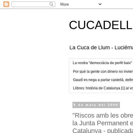
CUCADELL
La Cuca de Llum - Luciérna
La nostra "democràcia de perfil baix"
Por qué la gente con dinero no invier
Gaudí es nega a parlar castellà, defin
Llibres: història de Catalunya [1] al vo
6 de març del 2009
"Riscos amb les obre
la Junta Permanent e
Catalunya - publicada