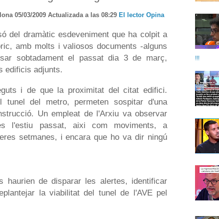
ona 05/03/2009 Actualizada a las 08:29
El lector Opina
só del dramàtic esdeveniment que ha colpit a
òric, amb molts i valiosos documents -alguns
nsar sobtadament el passat dia 3 de març,
!!!
 edificis adjunts.
ts i de que la proximitat del citat edifici.
 tunel del metro, permeten sospitar d'una
nstrucció. Un empleat de l'Arxiu va observar
es l'estiu passat, aixi com moviments, a
rreres setmanes, i encara que ho va dir ningú
 haurien de disparar les alertes, identificar
eplantejar la viabilitat del tunel de l'AVE pel