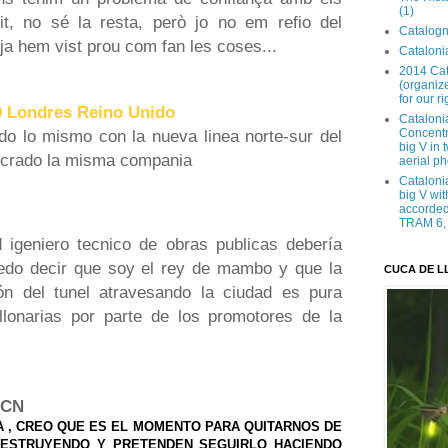
(1)
it, no sé la resta, però jo no em refio del
Catalogn
 ja hem vist prou com fan les coses...
Catalonia
2014 Cat
(organize
for our ri
40 Londres Reino Unido
Cataloni
 lo mismo con la nueva linea norte-sur del
Concentra
big V in
ucrado la misma compania
aerial ph
Cataloni
big V wit
accorded 
TRAM 6, 
igeniero tecnico de obras publicas debería
uedo decir que soy el rey de mambo y que la
CUCA DE L
ón del tunel atravesando la ciudad es pura
lonarias por parte de los promotores de la
BCN
A , CREO QUE ES EL MOMENTO PARA QUITARNOS DE
DESTRUYENDO Y PRETENDEN SEGUIRLO HACIENDO