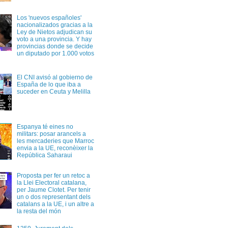
Los 'nuevos españoles'
nacionalizados gracias a la
Ley de Nietos adjudican su
voto a una provincia. Y hay
provincias donde se decide
un diputado por 1.000 votos
El CNI avisó al gobierno de
España de lo que iba a
suceder en Ceuta y Melilla
Espanya té eines no
militars: posar arancels a
les mercaderies que Marroc
envia a la UE, reconèixer la
República Saharaui
Proposta per fer un retoc a
la Llei Electoral catalana,
per Jaume Clotet. Per tenir
un o dos representant dels
catalans a la UE, i un altre a
la resta del món