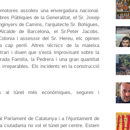
romotores assoleix una envergadura nacional.
bres Públiques de la Generalitat, el Sr. Josep
Enginyers de Camins, l'arquitecte Sr. Bohigues,
Alcalde de Barcelona, el Sr.Peter Jacobs,
Colonia i assessor del Sr. Hereu, etc opinen
 cap perill. Altres tècnics de la mateixa
rari i diuen que s'està improvisant sobre la
ada Familia, la Pedrera i una gran quantitat
s irreparables. Els incidents en la construcció
ons al túnel més económiques, segures i
al Parlament de Catalunya i a l'Ajuntament de
a ciutadania no vol el túnel pel centre. Estem