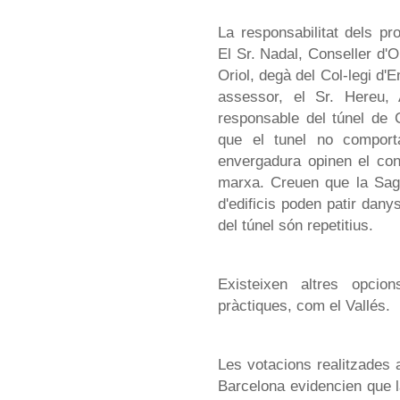
La responsabilitat dels p
El Sr. Nadal, Conseller d'O
Oriol, degà del Col-legi d'
assessor, el Sr. Hereu, 
responsable del túnel de 
que el tunel no comporta
envergadura opinen el cont
marxa. Creuen que la Sagr
d'edificis poden patir dany
del túnel són repetitius.
Existeixen altres opci
pràctiques, com el Vallés.
Les votacions realitzades 
Barcelona evidencien que l