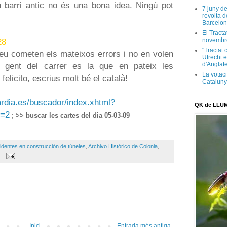
n barri antic no és una bona idea. Ningú pot
7 juny d
revolta 
Barcelon
El Tracta
28
novembr
"Tractat 
reu cometen els mateixos errors i no en volen
Utrecht e
a gent del carrer es la que en pateix les
d'Anglate
La votaci
felicito, escrius molt bé el català!
Catalun
ardia.es/buscador/index.xhtml?
QK de LLU
=2
;
>> buscar les cartes del dia 05-03-09
identes en construcción de túneles
,
Archivo Histórico de Colonia
,
Inici
Entrada més antiga