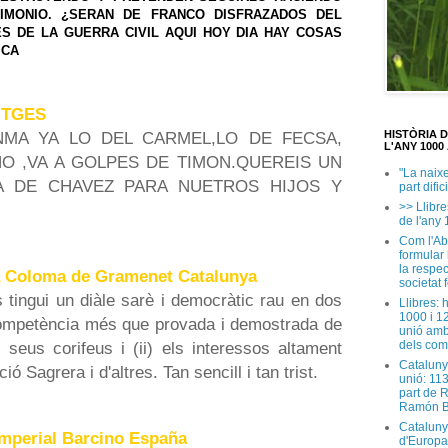
IMONIO. ¿SERAN DE FRANCO DISFRAZADOS DEL
 DE LA GUERRA CIVIL AQUI HOY DIA HAY COSAS
ICA
SITGES
MA YA LO DEL CARMEL,LO DE FECSA,
HISTÒRIA 
L'ANY 1000 
NO ,VA A GOLPES DE TIMON.QUEREIS UN
"La naix
A DE CHAVEZ PARA NUETROS HIJOS Y
part dific
>> Llibre
de l'any 
Com l'Ab
formular
la respec
ta Coloma de Gramenet Catalunya
societat 
tingui un diàle sarè i democràtic rau en dos
Llibres: 
1000 i 1
ncompetència més que provada i demostrada de
unió amb
s seus corifeus i (ii) els interessos altament
dels com
Cataluny
ó Sagrera i d'altres. Tan sencill i tan trist.
unió: 11
part de 
Ramón B
Cataluny
Imperial Barcino España
d'Europa