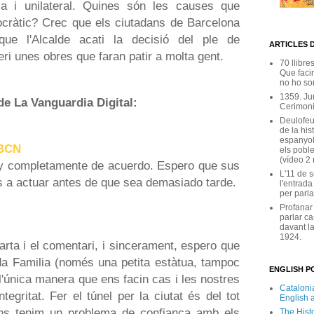
ca i unilateral. Quines són les causes que
cràtic? Crec que els ciutadans de Barcelona
que l'Alcalde acati la decisió del ple de
ARTICLES 
eri unes obres que faran patir a molta gent.
70 llibre
Que facin
no ho son
1359. Ju
de La Vanguardia Digital:
Cerimoni
Deulofeu
de la his
espanyol
 BCN
els poble
(vídeo 2
oy completamente de acuerdo. Espero que sus
L'11 de 
 a actuar antes de que sea demasiado tarde.
l'entrada
per parla
Profanar
parlar ca
davant la
1924.
arta i el comentari, i sincerament, espero que
da Familia (només una petita estàtua, tampoc
ENGLISH PO
'única manera que ens facin cas i les nostres
Catalonia
tegritat. Fer el túnel per la ciutat és del tot
English 
ans tenim un problema de confiança amb els
The Hist