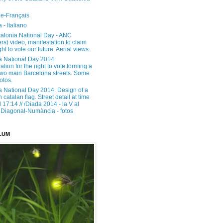
e-Français
 - Italiano
alonia National Day - ANC
rs) video, manifestation to claim
ght to vote our future. Aerial views.
a National Day 2014.
tion for the right to vote forming a
 two main Barcelona streets. Some
otos.
a National Day 2014. Design of a
h catalan flag. Street detail at time
17:14 // /Diada 2014 - la V al
Diagonal-Numància - fotos
LUM