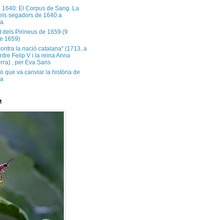
e 1640: El Corpus de Sang. La
dels segadors de 1640 a
a.
t dels Pirineus de 1659 (9
e 1659)
contra la nació catalana" (1713, a
ntre Felip V i la reina Anna
rra) , per Eva Sans
ó que va canviar la història de
ya
M