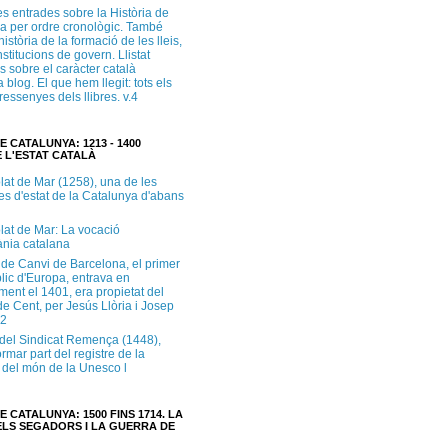
s entrades sobre la Història de
a per ordre cronològic. També
història de la formació de les lleis,
institucions de govern. Llistat
s sobre el caràcter català
 blog. El que hem llegit: tots els
i ressenyes dels llibres. v.4
E CATALUNYA: 1213 - 1400
 L'ESTAT CATALÀ
lat de Mar (1258), una de les
es d'estat de la Catalunya d'abans
lat de Mar: La vocació
ània catalana
 de Canvi de Barcelona, el primer
lic d'Europa, entrava en
ment el 1401, era propietat del
e Cent, per Jesús Llòria i Josep
.2
e del Sindicat Remença (1448),
ormar part del registre de la
del món de la Unesco l
E CATALUNYA: 1500 FINS 1714. LA
LS SEGADORS I LA GUERRA DE