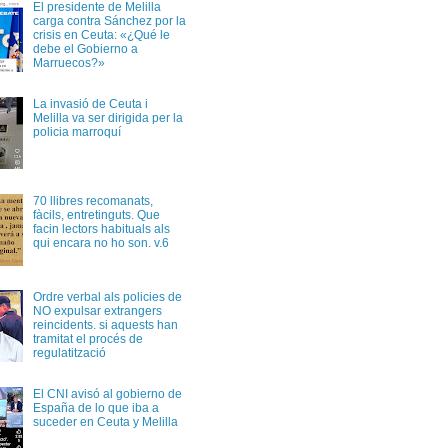
El presidente de Melilla
carga contra Sánchez por la
crisis en Ceuta: «¿Qué le
debe el Gobierno a
Marruecos?»
La invasió de Ceuta i
Melilla va ser dirigida per la
policia marroquí
70 llibres recomanats,
fàcils, entretinguts. Que
facin lectors habituals als
qui encara no ho son. v.6
Ordre verbal als policies de
NO expulsar extrangers
reincidents. si aquests han
tramitat el procés de
regulatització
El CNI avisó al gobierno de
España de lo que iba a
suceder en Ceuta y Melilla