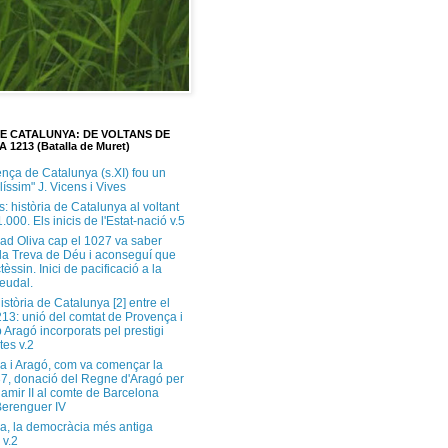
DE CATALUNYA: DE VOLTANS DE
A 1213 (Batalla de Muret)
ença de Catalunya (s.XI) fou un
ilíssim" J. Vicens i Vives
s: història de Catalunya al voltant
1.000. Els inicis de l'Estat-nació v.5
ad Oliva cap el 1027 va saber
 la Treva de Déu i aconseguí que
tèssin. Inici de pacificació a la
feudal.
història de Catalunya [2] entre el
213: unió del comtat de Provença i
 Aragó incorporats pel prestigi
tes v.2
a i Aragó, com va començar la
37, donació del Regne d'Aragó per
Ramir II al comte de Barcelona
erenguer IV
a, la democràcia més antiga
 v.2