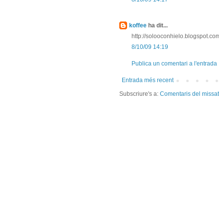
koffee
ha dit...
http://solooconhielo.blogspot.co
8/10/09 14:19
Publica un comentari a l'entrada
Entrada més recent
Subscriure's a:
Comentaris del missa