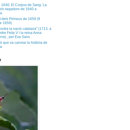
e 1640: El Corpus de Sang. La
dels segadors de 1640 a
a.
t dels Pirineus de 1659 (9
e 1659)
contra la nació catalana" (1713, a
ntre Felip V i la reina Anna
rra) , per Eva Sans
ó que va canviar la història de
ya
M