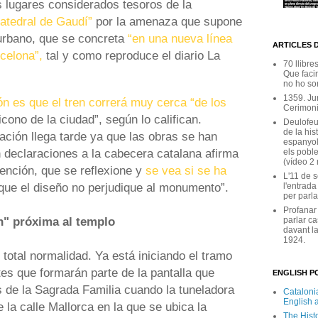
os lugares considerados tesoros de la
catedral de Gaudí”
por la amenaza que supone
 urbano, que se concreta
“en una nueva línea
ARTICLES 
celona”,
tal y como reproduce el diario La
70 llibre
Que facin
no ho son
1359. Ju
ón es que el tren correrá muy cerca “de los
Cerimoni
“icono de la ciudad”, según lo califican.
Deulofeu
de la his
ción llega tarde ya que las obras se han
espanyol
 declaraciones a la cabecera catalana afirma
els poble
(vídeo 2
tención, que se reflexione y
se vea si se ha
L'11 de 
que el diseño no perjudique al monumento”.
l'entrada
per parla
Profanar
n" próxima al templo
parlar ca
davant la
1924.
 total normalidad. Ya está iniciando el tramo
otes que formarán parte de la pantalla que
ENGLISH PO
s de la Sagrada Familia cuando la tuneladora
Catalonia
English 
e la calle Mallorca en la que se ubica la
The Hist