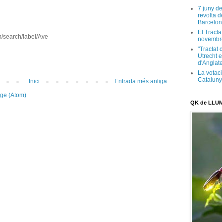
7 juny d
revolta 
Barcelon
El Tracta
m/search/label/Ave
novembr
"Tractat 
Utrecht e
d'Anglate
La votaci
Catalun
Inici
Entrada més antiga
tge (Atom)
QK de LLU