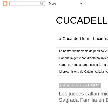
CUCADELL
La Cuca de Llum - Luciérna
La nostra "democràcia de perfil baix"
Por qué la gente con dinero no invier
Gaudí es nega a parlar castellà, defin
Llibres: història de Catalunya [1] al vo
7 d’octubre del 2009
Los jueces callan mi
Sagrada Familia en 