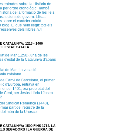
s entrades sobre la Història de
a per ordre cronològic. També
història de la formació de les lleis,
institucions de govern. Llistat
s sobre el caràcter català
 blog. El que hem llegit: tots els
i ressenyes dels llibres. v.4
E CATALUNYA: 1213 - 1400
 L'ESTAT CATALÀ
lat de Mar (1258), una de les
es d'estat de la Catalunya d'abans
lat de Mar: La vocació
ània catalana
 de Canvi de Barcelona, el primer
lic d'Europa, entrava en
ment el 1401, era propietat del
e Cent, per Jesús Llòria i Josep
.2
e del Sindicat Remença (1448),
ormar part del registre de la
del món de la Unesco l
E CATALUNYA: 1500 FINS 1714. LA
LS SEGADORS I LA GUERRA DE