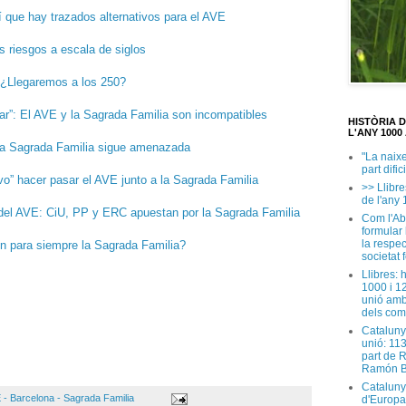
 que hay trazados alternativos para el AVE
s riesgos a escala de siglos
 ¿Llegaremos a los 250?
ar”: El AVE y la Sagrada Familia son incompatibles
HISTÒRIA 
L'ANY 1000 
La Sagrada Familia sigue amenazada
"La naix
part dific
vo” hacer pasar el AVE junto a la Sagrada Familia
>> Llibre
de l'any 
o del AVE: CiU, PP y ERC apuestan por la Sagrada Familia
Com l'Ab
formular
la respec
sen para siempre la Sagrada Familia?
societat 
Llibres: 
1000 i 1
unió amb
dels com
Cataluny
unió: 11
part de 
Ramón B
Cataluny
 - Barcelona - Sagrada Familia
d'Europa