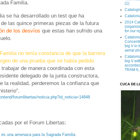
rada Familia.
(1)
Catalogn
a se ha desarrollado un test que ha
Catalonia
 de las quince primeras piezas de la futura
2014 Cat
(organize
ón de los desvíos
que estas han sufrido una
for our ri
uelo.
Cataloni
Concentra
big V in
aerial ph
Familia no tenía constancia de que la barrera
Cataloni
rgen de una prueba que se había pedido.
big V wit
accorded 
 trabajar de manera coordinada con esta
TRAM 6, 
residente delegado de la junta constructora,
e la realidad, perderemos la confianza que
CUCA DE L
isterio”.
rontend/forumlibertas/noticia.php?id_noticia=14848
icadas por el Forum Libertas:
 es una amenaza para la Sagrada Familia