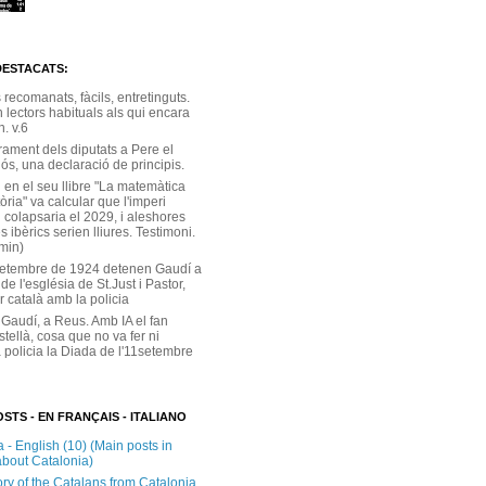
DESTACATS:
s recomanats, fàcils, entretinguts.
 lectors habituals als qui encara
. v.6
rament dels diputats a Pere el
ós, una declaració de principis.
 en el seu llibre "La matemàtica
tòria" va calcular que l'imperi
 colapsaria el 2029, i aleshores
s ibèrics serien lliures. Testimoni.
 min)
setembre de 1924 detenen Gaudí a
 de l'església de St.Just i Pastor,
r català amb la policia
 Gaudí, a Reus. Amb IA el fan
stellà, cosa que no va fer ni
 policia la Diada de l'11setembre
STS - EN FRANÇAIS - ITALIANO
 - English (10) (Main posts in
about Catalonia)
ory of the Catalans from Catalonia