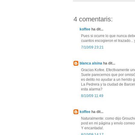
4 comentaris:
koffee
ha dit...
Pues si ocurre lo que nunca de
cuantos escogieron el trazado..
7/10/09 23:21
blanca alsina
ha dit...
Gracias Kofee. Efectivamente u
Suele parecernos que por omisió
es delito no ayudar a un herido 
La Pedrera y la ciudad de Barce
esta alarma?
8/10/09 11:49
koffee
ha dit...
Naturalmente: como dijo Groucho 
post en mi página y envío correo
Y encantada!.
8/10/09 14:17