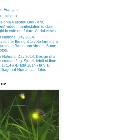
e-Français
 - Italiano
alonia National Day - ANC
rs) video, manifestation to claim
ght to vote our future. Aerial views.
a National Day 2014.
tion for the right to vote forming a
 two main Barcelona streets. Some
otos.
a National Day 2014. Design of a
h catalan flag. Street detail at time
17:14 // /Diada 2014 - la V al
Diagonal-Numància - fotos
LUM