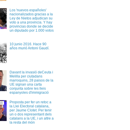
Los 'nuevos españoles'
nacionalizados gracias a la
Ley de Nietos adjudican su
voto a una provincia. Y hay
provincias donde se decide
un diputado por 1.000 votos
10 junio 2016. Hace 90
años murió Antoni Gaudí.
Davant la invasió deCeuta i
Melilla per ciutadans
marroquins, 28 paisos de la
UE signan una carta
conjunta sobre les lleis
espanyoles d'immigració
Proposta per fer un retoc a
la Llei Electoral catalana,
per Jaume Clotet. Per tenir
un o dos representant dels
catalans a la UE, i un altre a
la resta del món