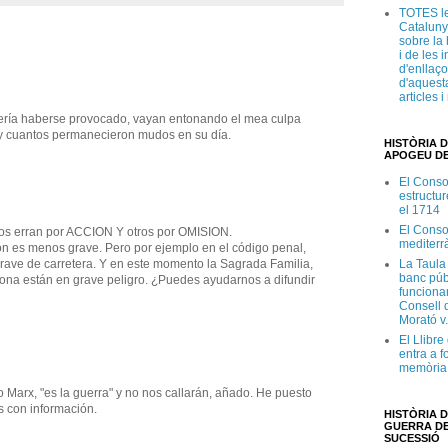
TOTES le
Cataluny
sobre la 
i de les 
d'enllaço
d'aquesta
articles 
bería haberse provocado, vayan entonando el mea culpa
. y cuantos permanecieron mudos en su día.
HISTÒRIA D
APOGEU DE
El Conso
estructur
el 1714
El Conso
nos erran por ACCION Y otros por OMISION.
mediterr
n es menos grave. Pero por ejemplo en el código penal,
grave de carretera. Y en este momento la Sagrada Familia,
La Taula
banc púb
lona están en grave peligro. ¿Puedes ayudarnos a difundir
funciona
Consell d
Morató v
El Llibr
entra a f
memòria 
Marx, "es la guerra" y no nos callarán, añado. He puesto
s con información.
HISTÒRIA D
GUERRA DE
SUCESSIÓ