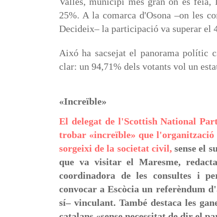
Vallès, municipi més gran on es feia, 
25%. A la comarca d'Osona –on les co
Decideix– la participació va superar el
Aixó ha sacsejat el panorama polític cat
clar: un 94,71% dels votants vol un esta
«Increïble»
El delegat de l'Scottish National Par
trobar «increïble» que l'organització
sorgeixi de la societat civil,
sense el su
que va visitar el Maresme, redact
coordinadora de les consultes i pe
convocar a Escòcia un referèndum d'
sí– vinculant. També destaca les gane
catalans «sense necessitat de dir el pa