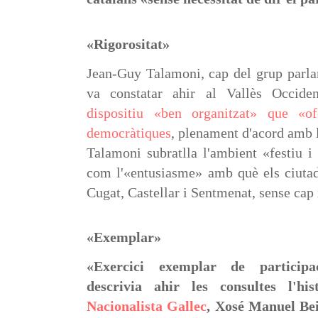
«Rigorositat»
Jean-Guy Talamoni, cap del grup parl
va constatar ahir al Vallès Occide
dispositiu «ben organitzat» que «of
democràtiques
, plenament d'acord amb 
Talamoni subratlla l'ambient «festiu i 
com l'«entusiasme» amb què els ciutad
Cugat, Castellar i Sentmenat, sense cap
«Exemplar»
«Exercici exemplar de participa
descrivia ahir les consultes l'hi
Nacionalista Gallec
, Xosé Manuel Bei