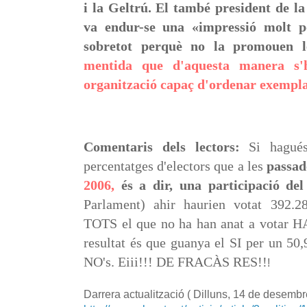
i la Geltrú. El també president de 
va endur-se una «impressió molt pos
sobretot perquè no la promouen le
mentida que d'aquesta manera s'
organització capaç d'ordenar exempl
Comentaris dels lectors:
Si hagué
percentatges d'electors que a les
passa
2006,
és a dir, una participació de
Parlament) ahir haurien votat 392.2
TOTS el que no ha han anat a votar
resultat és que guanya el SI per un 50
NO's. Eiii!!! DE FRACÀS RES!!
!
Darrera actualització ( Dilluns, 14 de desembr