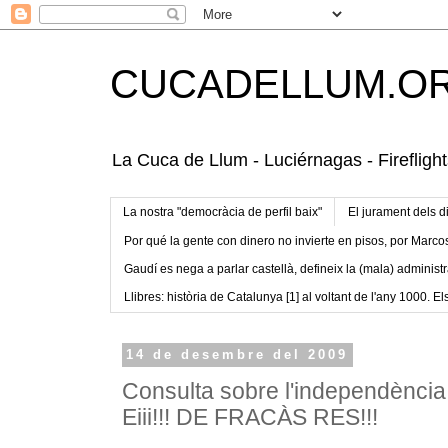
CUCADELLUM.O
La Cuca de Llum - Luciérnagas - Fireflight
La nostra "democràcia de perfil baix"
El jurament dels d
Por qué la gente con dinero no invierte en pisos, por Marco
Gaudí es nega a parlar castellà, defineix la (mala) administr
Llibres: història de Catalunya [1] al voltant de l'any 1000. Els
14 de desembre del 2009
Consulta sobre l'independència 
Eiii!!! DE FRACÀS RES!!!