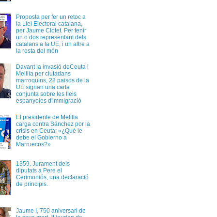
Proposta per fer un retoc a
la Llei Electoral catalana,
per Jaume Clotet. Per tenir
un o dos representant dels
catalans a la UE, i un altre a
la resta del món
Davant la invasió deCeuta i
Melilla per ciutadans
marroquins, 28 paisos de la
UE signan una carta
conjunta sobre les lleis
espanyoles d'immigració
El presidente de Melilla
carga contra Sánchez por la
crisis en Ceuta: «¿Qué le
debe el Gobierno a
Marruecos?»
1359. Jurament dels
diputats a Pere el
Cerimoniós, una declaració
de principis.
Jaume I, 750 aniversari de