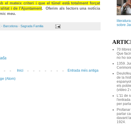
el mateix criteri i que el túnel està totalment forçat
alitat i de l'Ajuntament
. Oferim als lectors una notícia
amic meu.
literatur
sobre Ja
 - Barcelona - Sagrada Familia
ARTIC
70 llibre
Que facin
rada
no ho son
1359. Ju
Cerimoni
Inici
Entrada més antiga
Deulofeu
de la his
tge (Atom)
espanyol
els poble
(vídeo 2
L'11 de 
l'entrada
per parla
Profanar
parlar ca
davant la
1924.