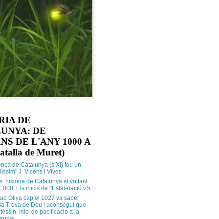
RIA DE
UNYA: DE
NS DE L'ANY 1000 A
atalla de Muret)
ença de Catalunya (s.XI) fou un
ilíssim" J. Vicens i Vives
s: història de Catalunya al voltant
1.000. Els inicis de l'Estat-nació v.5
ad Oliva cap el 1027 va saber
 la Treva de Déu i aconseguí que
tèssin. Inici de pacificació a la
feudal.