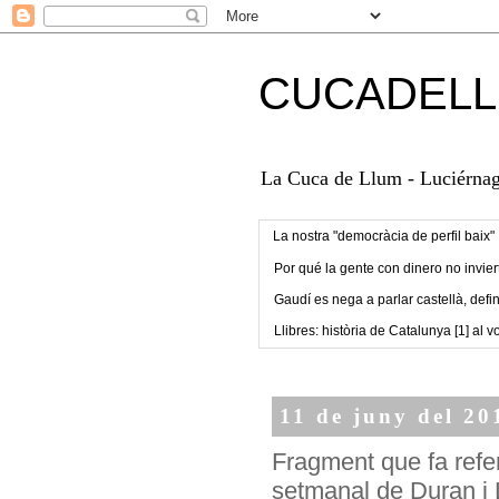
CUCADELL
La Cuca de Llum - Luciérnaga
La nostra "democràcia de perfil baix"
Por qué la gente con dinero no invier
Gaudí es nega a parlar castellà, defin
Llibres: història de Catalunya [1] al vo
11 de juny del 20
Fragment que fa refer
setmanal de Duran i L