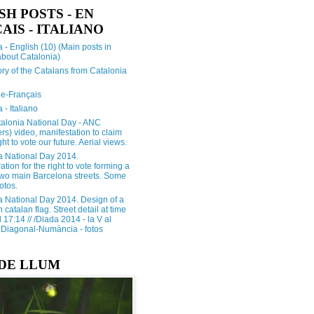
SH POSTS - EN
AIS - ITALIANO
 - English (10) (Main posts in
about Catalonia)
ory of the Catalans from Catalonia
e-Français
 - Italiano
alonia National Day - ANC
rs) video, manifestation to claim
ght to vote our future. Aerial views.
a National Day 2014.
tion for the right to vote forming a
 two main Barcelona streets. Some
otos.
a National Day 2014. Design of a
h catalan flag. Street detail at time
17:14 // /Diada 2014 - la V al
Diagonal-Numància - fotos
DE LLUM