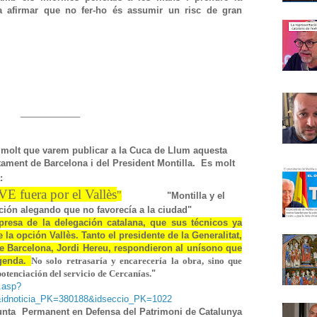
 a afirmar que no fer-ho és assumir un risc de gran
____________
molt que varem publicar a la Cuca de Llum aquesta
ntament de Barcelona i del President Montilla. Es molt
:
E fuera por el Vallès
"
"Montilla y el
ción alegando que no favorecía a la ciudad"
presa de la delegación catalana, que sus técnicos ya
la opción Vallès. Tanto el presidente de la Generalitat,
de Barcelona, Jordi Hereu, respondieron al unísono que
agenda.
No solo retrasaría y encarecería la obra, sino que
otenciación del servicio de Cercanías.
"
t.asp?
idnoticia_PK=380188&idseccio_PK=1022
unta Permanent en Defensa del Patrimoni de Catalunya