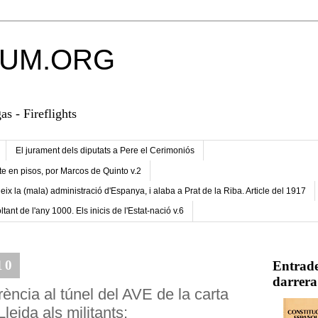
UM.ORG
s - Fireflights
El jurament dels diputats a Pere el Cerimoniós
te en pisos, por Marcos de Quinto v.2
eix la (mala) administració d'Espanya, i alaba a Prat de la Riba. Article del 1917
ltant de l'any 1000. Els inicis de l'Estat-nació v.6
10
Entrade
darrera
ència al túnel del AVE de la carta
leida als militants: