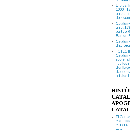
Llibres: 
1000 i 1
unió amb
dels com
Cataluny
unió: 11
part de 
Ramón B
Cataluny
d'Europa
TOTES le
Cataluny
sobre la 
i de les 
d'enllaço
d'aquesta
articles 
HISTÒ
CATALU
APOGE
CATA
El Conso
estructur
el 1714