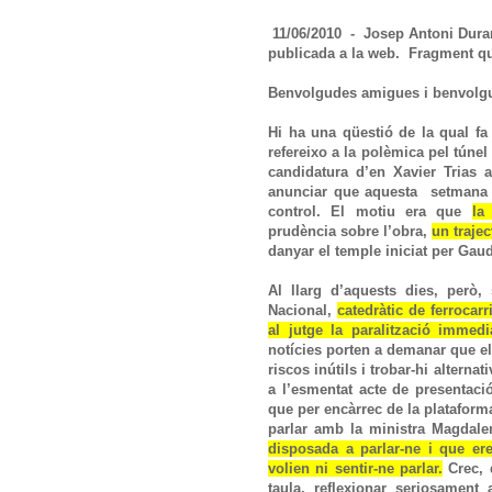
11/06/2010 - Josep Antoni Duran 
publicada a la web. Fragment que
Benvolgudes amigues i benvolgu
Hi ha una qüestió de la qual fa 
refereixo a la polèmica pel túnel
candidatura d’en Xavier Trias 
anunciar que aquesta setmana p
control. El motiu era que
la
prudència sobre l’obra,
un trajec
danyar el temple iniciat per Gaud
Al llarg d’aquests dies, però,
Nacional,
catedràtic de ferrocar
al jutge la paralització immed
notícies porten a demanar que el
riscos inútils i trobar-hi alterna
a l’esmentat acte de presentaci
que per encàrrec de la plataforma
parlar amb la ministra Magdale
disposada a parlar-ne i que er
volien ni sentir-ne parlar.
Crec, d
taula, reflexionar seriosament