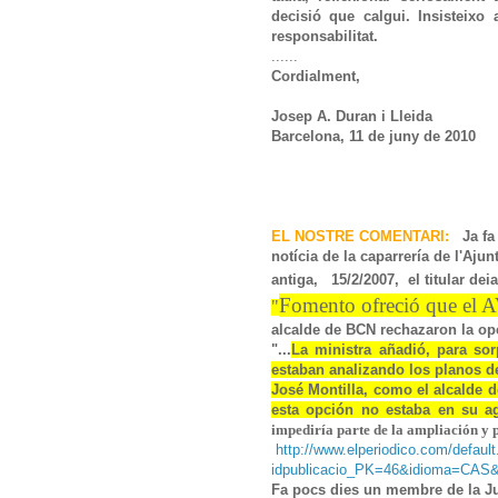
decisió que calgui. Insisteixo
responsabilitat.
......
Cordialment,
Josep A. Duran i Lleida
Barcelona, 11 de juny de 2010
EL NOSTRE COMENTARI:
Ja fa 
notícia de la caparrería de l'Aju
antiga,
15/2/2007, el titular deia
Fomento ofreció que el AV
"
alcalde de BCN rechazaron la op
"...
La ministra añadió, para sor
estaban analizando los planos de 
José Montilla, como el alcalde 
esta opción no estaba en su 
impediría parte de la ampliación y p
http://www.elperiodico.com/defaul
idpublicacio_PK=46&idioma=CAS&
Fa pocs dies un membre de la J