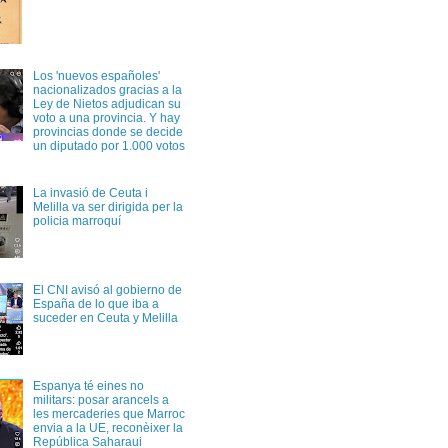
Los 'nuevos españoles'
nacionalizados gracias a la
Ley de Nietos adjudican su
voto a una provincia. Y hay
provincias donde se decide
un diputado por 1.000 votos
La invasió de Ceuta i
Melilla va ser dirigida per la
policia marroquí
El CNI avisó al gobierno de
España de lo que iba a
suceder en Ceuta y Melilla
Espanya té eines no
militars: posar arancels a
les mercaderies que Marroc
envia a la UE, reconèixer la
República Saharaui