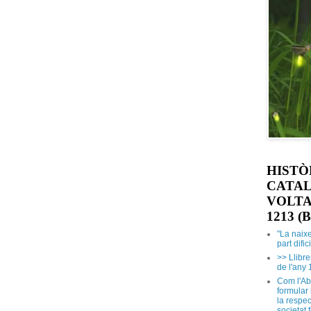
HISTÒ
CATAL
VOLTA
1213 (B
"La naix
part dific
>> Llibre
de l'any 
Com l'Ab
formular
la respec
societat 