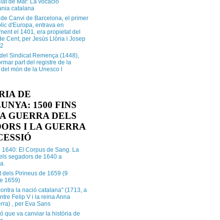
lat de Mar: La vocació
ània catalana
 de Canvi de Barcelona, el primer
lic d'Europa, entrava en
ment el 1401, era propietat del
e Cent, per Jesús Llòria i Josep
.2
e del Sindicat Remença (1448),
ormar part del registre de la
del món de la Unesco l
RIA DE
UNYA: 1500 FINS
 LA GUERRA DELS
ORS I LA GUERRA
CESSIÓ
e 1640: El Corpus de Sang. La
dels segadors de 1640 a
a.
t dels Pirineus de 1659 (9
e 1659)
contra la nació catalana" (1713, a
ntre Felip V i la reina Anna
rra) , per Eva Sans
ó que va canviar la història de