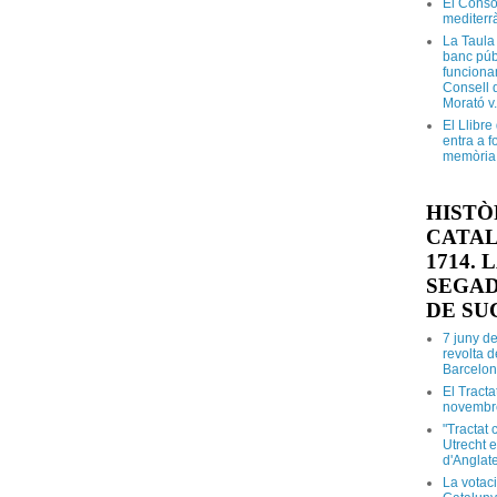
El Conso
mediterr
La Taula
banc púb
funciona
Consell d
Morató v
El Llibr
entra a f
memòria 
HISTÒ
CATAL
1714.
SEGAD
DE SU
7 juny d
revolta 
Barcelon
El Tracta
novembr
"Tractat 
Utrecht e
d'Anglate
La votaci