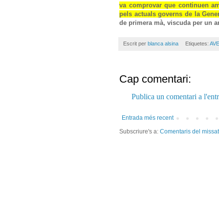
va comprovar que continuen amb 
pels actuals governs de la Gener
de primera mà, viscuda per un 
Escrit per
blanca alsina
Etiquetes:
AVE
Cap comentari:
Publica un comentari a l'ent
Entrada més recent
Subscriure's a:
Comentaris del missa