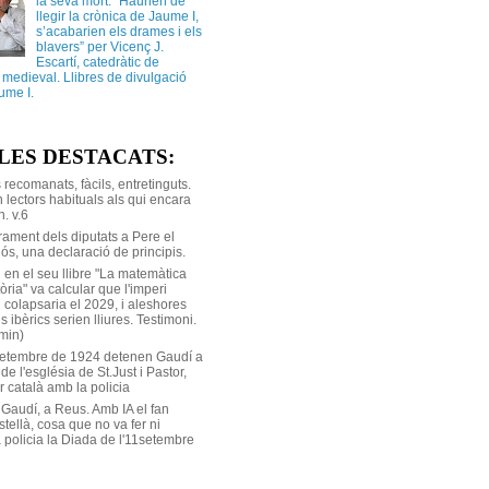
la seva mort. “Haurien de
llegir la crònica de Jaume I,
s’acabarien els drames i els
blavers” per Vicenç J.
Escartí, catedràtic de
a medieval. Llibres de divulgació
ume I.
LES DESTACATS:
s recomanats, fàcils, entretinguts.
 lectors habituals als qui encara
. v.6
rament dels diputats a Pere el
ós, una declaració de principis.
 en el seu llibre "La matemàtica
tòria" va calcular que l'imperi
 colapsaria el 2029, i aleshores
s ibèrics serien lliures. Testimoni.
 min)
setembre de 1924 detenen Gaudí a
 de l'església de St.Just i Pastor,
r català amb la policia
 Gaudí, a Reus. Amb IA el fan
stellà, cosa que no va fer ni
 policia la Diada de l'11setembre