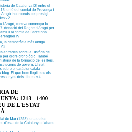
història de Catalunya [2] entre el
213: unió del comtat de Provença i
 Aragó incorporats pel prestigi
tes v.2
a i Aragó, com va començar la
37, donació del Regne d'Aragó per
Ramir II al comte de Barcelona
erenguer IV
a, la democràcia més antiga
 v.2
s entrades sobre la Història de
a per ordre cronològic. També
història de la formació de les lleis,
institucions de govern. Llistat
s sobre el caràcter català
 blog. El que hem llegit: tots els
i ressenyes dels llibres. v.4
RIA DE
NYA: 1213 - 1400
U DE L'ESTAT
LÀ
lat de Mar (1258), una de les
es d'estat de la Catalunya d'abans