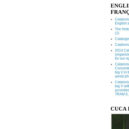
ENGLI
FRANÇ
Catalonia
English 
The Hist
(1)
Catalogn
Catalonia
2014 Cat
(organize
for our ri
Cataloni
Concentra
big V in
aerial ph
Cataloni
big V wit
accorded 
TRAM 6, 
CUCA 