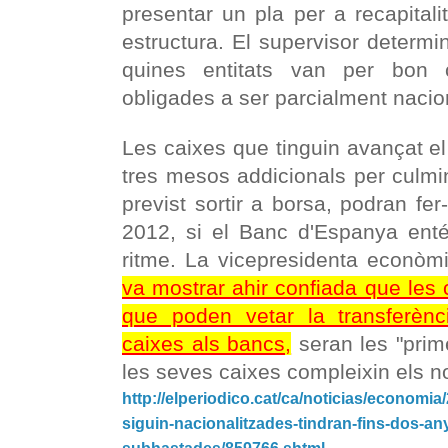
presentar un pla per a recapitalit
estructura. El supervisor determ
quines entitats van per bon 
obligades a ser parcialment nacio
Les caixes que tinguin avançat e
tres mesos addicionals per culmina
previst sortir a borsa, podran fer
2012, si el Banc d'Espanya en
ritme. La vicepresidenta econòm
va mostrar ahir confiada que les
que poden vetar la transferènc
caixes als bancs,
seran les "prim
les seves caixes compleixin els no
http://elperiodico.cat/ca/noticias/economia
siguin-nacionalitzades-tindran-fins-dos-any