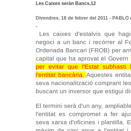
Les Caixes seràn Bancs,12
Divendres, 18 de febrer del 2011 -
PABLO 
-
Les caixes d'estalvis que hagi
negoci a un banc i recórrer al F
Ordenada Bancari (FROB) per arri
capital que ha aprovat el Govern
per evitar que l'Estat subhasti 
l'entitat bancària.
Aquestes entita
seva nacionalització comprant le
buscant un inversor que estigui di
El termini serà d'un any, ampliabl
l'entitat es compromet a fer aju
seva xarxa d'oficines i plantilla.
màxim de cinc anys a l'entitat i