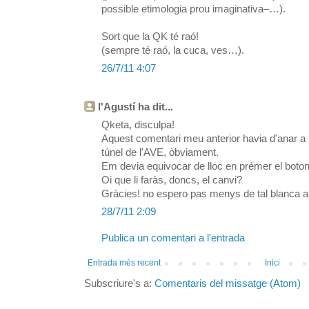
possible etimologia prou imaginativa–…).
Sort que la QK té raó!
(sempre té raó, la cuca, ves…).
26/7/11 4:07
l'Agustí ha dit...
Qketa, disculpa!
Aquest comentari meu anterior havia d'anar a l'e
túnel de l'AVE, òbviament.
Em devia equivocar de lloc en prémer el botone
Oi que li faràs, doncs, el canvi?
Gràcies! no espero pas menys de tal blanca 
28/7/11 2:09
Publica un comentari a l'entrada
Entrada més recent
Inici
Subscriure's a:
Comentaris del missatge (Atom)