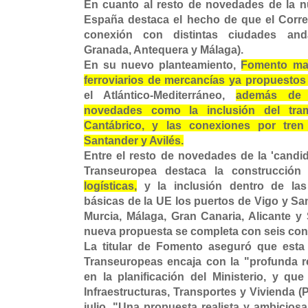
En cuanto al resto de novedades de la 
España destaca el hecho de que el Corred
conexión con distintas ciudades andal
Granada, Antequera y Málaga).
En su nuevo planteamiento,
Fomento man
ferroviarios de mercancías ya propuesto
el Atlántico-Mediterráneo,
además de 
novedades como la inclusión del tra
Cantábrico, y las conexiones por tren
Santander y Avilés.
Entre el resto de novedades de la 'candi
Transeuropea destaca la construcció
logísticas,
y la inclusión dentro de la
básicas de la UE los puertos de Vigo y Sa
Murcia, Málaga, Gran Canaria, Alicante y
nueva propuesta se completa con seis cone
La titular de Fomento aseguró que est
Transeuropeas encaja con la "profunda re
en la planificación del Ministerio, y qu
Infraestructuras, Transportes y Vivienda (
julio. "Una propuesta realista y ambiciosa