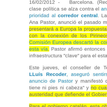
16/02/2012 -
Barcelona. (Redac
clase política se alza contra el
anu
prioridad al
corredor central
. L
Ana Pastor, anunció el pasado 
presentará a Europa la propuesta 
con la conexión de los Pirine
Comisión Europea descartó la co
esta vía
.
Pastor afirmó entonces 
infraestructura "clave" para el est
Este jueves, el conseller de Terr
LLuís Recoder
, aseguró sentir
anuncio de Pastor
y manifestó q
tiene ni pies ni cabeza" y
no cua
austeridad que defiende el Gobier
Para el gobierno catalán, esta ob