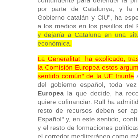
contundente para defender la pri
por parte de Catalunya, y la 
Gobierno catalán y CiU", ha esp
a los medios en los pasillos del
y dejaría a Cataluña en una sit
económica.
La Generalitat, ha explicado, tr
la Comisión Europea estos argum
sentido común" de la UE triunfe
s
del gobierno español, toda ve
Europea
la que decide, ha rec
quiere cofinanciar. Rull ha admiti
resto de recursos deben ser ap
Español" y, en este sentido, conf
y el resto de formaciones polític
el corredor mediterráneo como má