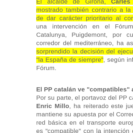
El alcalde de Girona,
Carles
mostrado también contrario a la
de dar carácter prioritario al cor
una intervención en el Fóru
Catalunya, Puigdemont, por c
corredor del mediterráneo, ha 
sorprendido la decisión del ejecu
"la España de siempre"
, según in
Fórum.
El PP catalán ve "compatibles"
Por su parte, el portavoz del PP c
Enric Millo
, ha reiterado este j
mantiene su apuesta por el Corr
red básica en el transporte eur
es "compatible" con la intención 