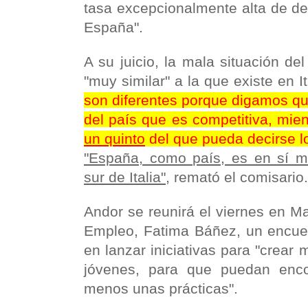
tasa excepcionalmente alta de d
España".
A su juicio, la mala situación d
"muy similar" a la que existe en It
son diferentes porque digamos q
del país que es competitiva, mie
un quinto
del que pueda decirse l
"España, como país, es en sí mi
sur de Italia"
, remató el comisario.
Andor se reunirá el viernes en Ma
Empleo, Fatima Báñez, un encuent
en lanzar iniciativas para "crear
jóvenes, para que puedan enco
menos unas prácticas".