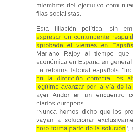
miembros del ejecutivo comunita
filas socialistas.
Esta filiación política, sin 
expresar un contundente respal
aprobada el viernes en Españ
Mariano Rajoy al tiempo que 
económica en España en general co
La reforma laboral española "I
en la dirección correcta, es a
legítimo avanzar por la vía de la 
ayer Andor en un encuentro c
diarios europeos.
"Nunca hemos dicho que los pr
vayan a solucionar exclusivam
pero forma parte de la solución
",