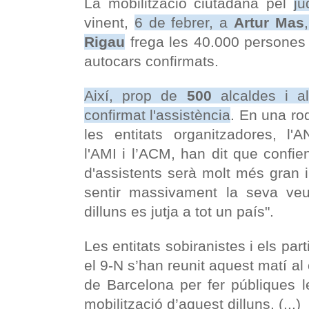
La mobilització ciutadana pel
ju
vinent,
6 de febrer, a
Artur Mas
Rigau
frega les 40.000 persones i
autocars confirmats.
Així, prop de
500
alcaldes i a
confirmat l'assistència
. En una ro
les entitats organitzadores, l'
l'AMI i l’ACM, han dit que confien
d'assistents serà molt més gran i
sentir massivament la seva veu
dilluns es jutja a tot un país".
Les entitats sobiranistes i els par
el 9-N s’han reunit aquest matí al 
de Barcelona per fer públiques le
mobilització d’aquest dilluns. (...)