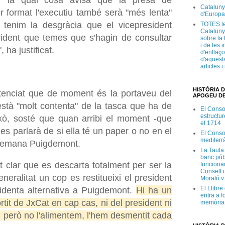
per la qual cosa avisa que la presa de
Cataluny
r format l'executiu també serà "més lenta"
d'Europa
i tenim la desgràcia que el vicepresident
TOTES le
Cataluny
vident que temes que s'hagin de consultar
sobre la 
i de les 
, ha justificat.
d'enllaço
d'aquesta
articles 
HISTÒRIA D
ntenciat que de moment és la portaveu del
APOGEU DE
està "molt contenta" de la tasca que ha de
El Conso
estructur
ixò, sosté que quan arribi el moment -que
el 1714
 es parlarà de si ella té un paper o no en el
El Conso
mediterr
o demana Puigdemont.
La Taula
banc púb
t clar que es descarta totalment per ser la
funciona
Consell d
neralitat un cop es restitueixi el president
Morató v
El Llibr
esidenta alternativa a Puigdemont.
Hi ha un
entra a f
rtit de JxCat en cap cas, ni del president ni
memòria 
s, però no l'alimentem, l'hem desmentit cada