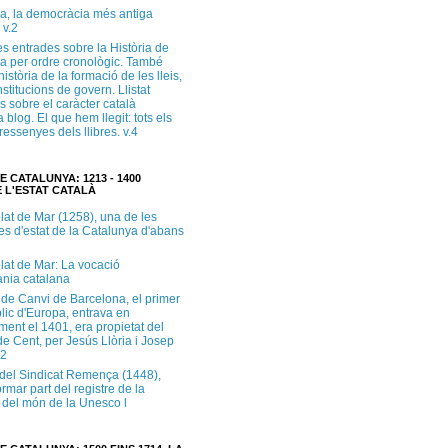
a, la democràcia més antiga
 v.2
s entrades sobre la Història de
a per ordre cronològic. També
història de la formació de les lleis,
institucions de govern. Llistat
s sobre el caràcter català
 blog. El que hem llegit: tots els
i ressenyes dels llibres. v.4
E CATALUNYA: 1213 - 1400
 L'ESTAT CATALÀ
lat de Mar (1258), una de les
es d'estat de la Catalunya d'abans
lat de Mar: La vocació
ània catalana
 de Canvi de Barcelona, el primer
lic d'Europa, entrava en
ment el 1401, era propietat del
e Cent, per Jesús Llòria i Josep
.2
e del Sindicat Remença (1448),
ormar part del registre de la
del món de la Unesco l