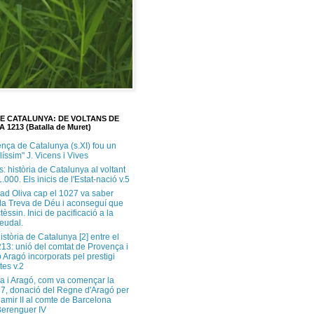
DE CATALUNYA: DE VOLTANS DE
A 1213 (Batalla de Muret)
ença de Catalunya (s.XI) fou un
ilíssim" J. Vicens i Vives
s: història de Catalunya al voltant
1.000. Els inicis de l'Estat-nació v.5
ad Oliva cap el 1027 va saber
 la Treva de Déu i aconseguí que
tèssin. Inici de pacificació a la
feudal.
història de Catalunya [2] entre el
213: unió del comtat de Provença i
 Aragó incorporats pel prestigi
tes v.2
a i Aragó, com va començar la
37, donació del Regne d'Aragó per
Ramir II al comte de Barcelona
erenguer IV