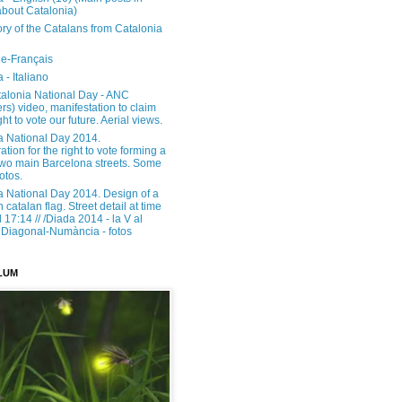
about Catalonia)
ory of the Catalans from Catalonia
e-Français
 - Italiano
alonia National Day - ANC
rs) video, manifestation to claim
ght to vote our future. Aerial views.
a National Day 2014.
tion for the right to vote forming a
 two main Barcelona streets. Some
otos.
a National Day 2014. Design of a
h catalan flag. Street detail at time
17:14 // /Diada 2014 - la V al
Diagonal-Numància - fotos
LUM