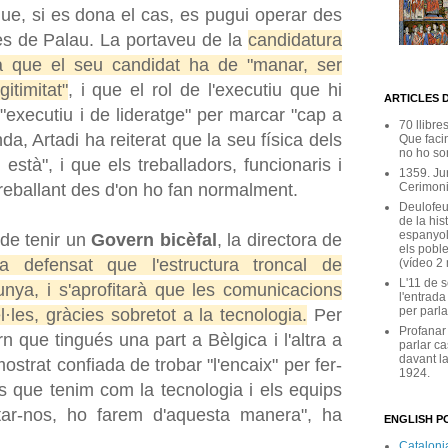
 que, si es dona el cas, es pugui operar des
des de Palau. La portaveu de la
candidatura
 que el seu candidat ha de "manar, ser
gitimitat"
, i que el rol de l'executiu que hi
ARTICLES 
"executiu i de lideratge" per marcar "cap a
70 llibre
nda, Artadi ha reiterat que la seu física dels
Que facin
no ho son
està", i que els treballadors, funcionaris i
1359. Ju
Cerimoni
treballant des d'on ho fan normalment.
Deulofeu
de la his
espanyol
 de tenir un
Govern bicèfal
, la directora de
els poble
a defensat que l'estructura troncal de
(vídeo 2
L'11 de 
unya, i s'aprofitarà que les comunicacions
l'entrada
per parla
·les, gràcies sobretot a la tecnologia.
Per
Profanar
n que tingués una part a Bèlgica i l'altra a
parlar ca
davant la
strat confiada de trobar "l'encaix" per fer-
1924.
eis que tenim com la tecnologia i els equips
r-nos, ho farem d'aquesta manera", ha
ENGLISH PO
Catalonia