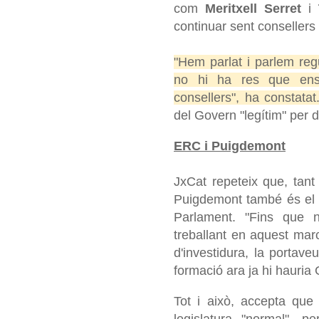
com
Meritxell Serret
i
continuar sent consellers
"Hem parlat i parlem re
no hi ha res que ens 
consellers", ha constatat
del Govern "legítim" per 
ERC i Puigdemont
JxCat repeteix que, tan
Puigdemont també és el s
Parlament. "Fins que 
treballant en aquest marc
d'investidura, la portav
formació ara ja hi hauria
Tot i això, accepta que