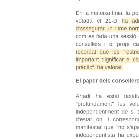
En la mateixa línia, la p
votada el 21-D
ha ad
d'assegurar un ritme nor
com es faria una sessió d
consellers i el propi c
recordat que les "restr
important dignificar el c
pràctic", ha valorat.
El paper dels conseller
Artadi ha estat taxa
"profundament" les volu
independentment de si 
d'estar on li correspo
manifestar que "no s'apar
independentista ha exp