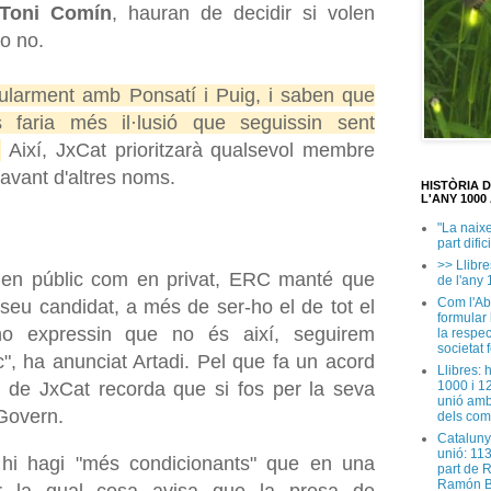
Toni Comín
, hauran de decidir si volen
 o no.
gularment amb Ponsatí i Puig, i saben que
faria més il·lusió que seguissin sent
.
Així, JxCat prioritzarà qualsevol membre
davant d'altres noms.
HISTÒRIA 
L'ANY 1000 
"La naix
part dific
>> Llibre
t en públic com en privat, ERC manté que
de l'any 
Com l'Ab
eu candidat, a més de ser-ho el de tot el
formular
no expressin que no és així, seguirem
la respec
societat 
", ha anunciat Artadi. Pel que fa un acord
Llibres: 
1000 i 1
eu de JxCat recorda que si fos per la seva
unió amb
 Govern.
dels com
Cataluny
unió: 11
 hi hagi "més condicionants" que en una
part de 
Ramón B