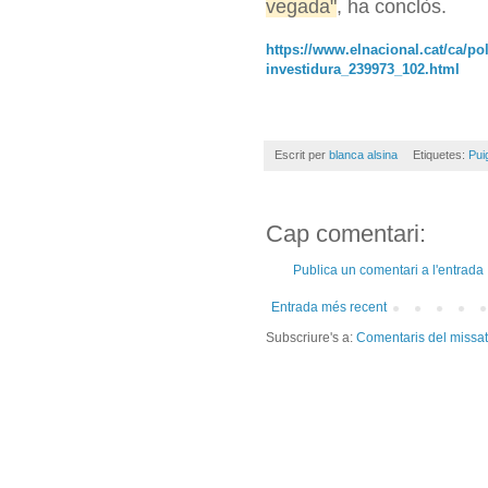
vegada"
, ha conclòs.
https://www.elnacional.cat/ca/pol
investidura_239973_102.html
Escrit per
blanca alsina
Etiquetes:
Pui
Cap comentari:
Publica un comentari a l'entrada
Entrada més recent
Subscriure's a:
Comentaris del missa