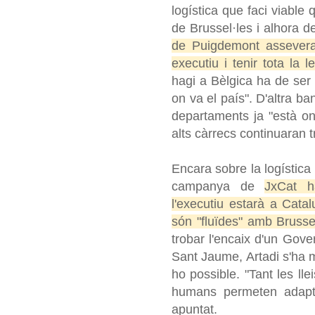
logística que faci viable
de Brussel·les i alhora 
de Puigdemont assevera
executiu i tenir tota la le
hagi a Bèlgica ha de ser 
on va el país". D'altra ba
departaments ja "està on 
alts càrrecs continuaran 
Encara sobre la logística
campanya de
JxCat h
l'executiu estarà a Catal
són "fluïdes" amb Brussel
trobar l'encaix d'un Gover
Sant Jaume, Artadi s'ha mo
ho possible. "Tant les ll
humans permeten adapta
apuntat.