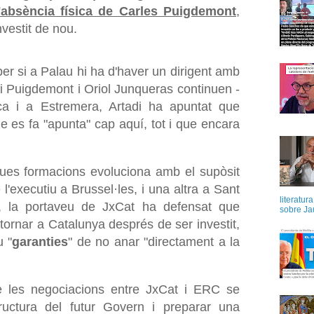
l'absència física de Carles Puigdemont
,
nvestit de nou.
r si a Palau hi ha d'haver un dirigent amb
i Puigdemont i Oriol Junqueras continuen -
ca i a Estremera, Artadi ha apuntat que
ue es fa "apunta" cap aquí, tot i que encara
 dues formacions evoluciona amb el supòsit
l'executiu a Brussel·les, i una altra a Sant
literatur
, la portaveu de JxCat ha defensat que
sobre Ja
ornar a Catalunya després de ser investit,
u "
garanties
" de no anar "directament a la
e les negociacions entre JxCat i ERC se
ructura del futur Govern i preparar una