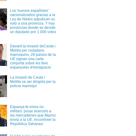
Los 'nuevos españoles'
nacionalizados gracias a la
Ley de Nietos adjudican su
voto a una provincia. Y hay
provincias donde se decide
un diputado por 1.000 votos
Davant la invasió deCeuta i
Melilla per ciutadans
marroquins, 28 paisos de la
UE signan una carta
conjunta sobre les lleis
espanyoles d'immigració
La invasió de Ceuta i
Melilla va ser dirigida per la
policia marroquí
Espanya té eines no
militars: posar arancels a
les mercaderies que Marroc
envia a la UE, reconèixer la
República Saharaui