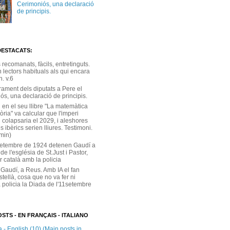
Cerimoniós, una declaració
de principis.
DESTACATS:
s recomanats, fàcils, entretinguts.
 lectors habituals als qui encara
. v.6
rament dels diputats a Pere el
ós, una declaració de principis.
 en el seu llibre "La matemàtica
tòria" va calcular que l'imperi
 colapsaria el 2029, i aleshores
s ibèrics serien lliures. Testimoni.
 min)
setembre de 1924 detenen Gaudí a
 de l'església de St.Just i Pastor,
r català amb la policia
 Gaudí, a Reus. Amb IA el fan
stellà, cosa que no va fer ni
 policia la Diada de l'11setembre
STS - EN FRANÇAIS - ITALIANO
 - English (10) (Main posts in