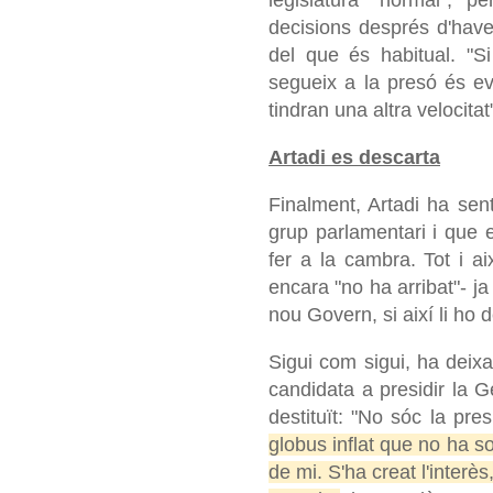
legislatura "normal", 
decisions després d'have
del que és habitual. "S
segueix a la presó és e
tindran una altra velocitat"
Artadi es descarta
Finalment, Artadi ha se
grup parlamentari i que 
fer a la cambra. Tot i a
encara "no ha arribat"- ja
nou Govern, si així li h
Sigui com sigui, ha deixa
candidata a presidir la Ge
destituït: "No sóc la pr
globus inflat que no ha so
de mi. S'ha creat l'interè