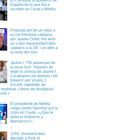
El CNI avisó al gobierno de
España de lo que iba a
suceder en Ceuta y Melilla
Proposta per fer un retoc a
la Llei Electoral catalana,
per Jaume Clotet. Per tenir
un o dos representant dels
catalans a la UE, i un altre a
la resta del món
Jaume I, 750 aniversari de
la seva mort. “Haurien de
llegir la crònica de Jaume I,
s’acabarien els drames i els
blavers” per Vicenç J.
Escartí, catedràtic de
a medieval. Llibres de divulgació
ume I.
El presidente de Melilla
carga contra Sánchez por la
crisis en Ceuta: «¿Qué le
debe el Gobierno a
Marruecos?»
1359. Jurament dels
diputats a Pere el