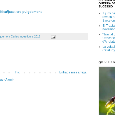
HISTÒRIA D
GUERRA DE
SUCESSIÓ
itica/jxcat-erc-puigdemont-
7 juny d
revolta 
Barcelon
El Tracta
novembr
"Tractat 
gdemont Carles investidura 2018
Utrecht e
d'Anglate
La votaci
Catalun
QK de LLU
Inici
Entrada més antiga
tge (Atom)