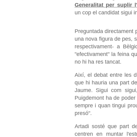
Generalitat per suplir 
un cop el candidat sigui i
Preguntada directament pe
una nova figura de pes, s
respectivament- a Bèlgi
"efectivament" la feina q
no hi ha res tancat.
Així, el debat entre les
que hi hauria una part de 
Jaume. Sigui com sigui
Puigdemont ha de poder t
sempre i quan tingui pro
presó".
Artadi sosté que part d
centren en muntar l'est