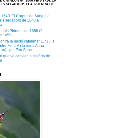
E CATALUNYA: 1500 FINS 1714. LA
LS SEGADORS I LA GUERRA DE
e 1640: El Corpus de Sang. La
dels segadors de 1640 a
a.
t dels Pirineus de 1659 (9
e 1659)
contra la nació catalana" (1713, a
ntre Felip V i la reina Anna
rra) , per Eva Sans
ó que va canviar la història de
ya
M