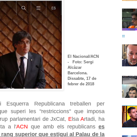
!!!
El Nacional/ACN
- Foto:
Sergi
Alcàzar
Barcelona.
Dissabte, 17 de
febrer de 2018
i Esquerra Republicana treballen per
ue superi les "restriccions" que imposa
 grup parlamentari de JxCat,
E
lsa
A
rtadi, ha
ta a l'
ACN
que amb els republicans
es
rang superior que estigui al Palau de la