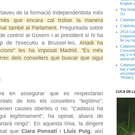
English 
The Hist
ortaveu de la formació independentista més
(1)
mès que encara cal trobar la manera
Catalogn
Catalonia
mal també al Parlament.
Preguntada sobre
2014 Cat
e control al Govern i al president si hi ha
(organize
for our ri
ap de l'executiu a Brussel·les,
Artadi ha
Cataloni
iccions" les ha imposat Madrid. "És més
Concentra
big V in
àrrec dels consellers que buscar que sigui
aerial ph
Cataloni
big V wit
accorded 
s
TRAM 6, 
CUCA DE L
tiva en assegurar que es respectaran
ntats de tots els consellers "legítims",
tenen causes obertes o no. "Cadascú ha
ngui legítimament", ha opinat, abans de
tarà ningú". En aquesta línia, la dirigent
osat que
Clara Ponsatí
i
Lluís Puig
, així