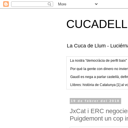
CUCADELL
La Cuca de Llum - Luciérna
La nostra "democràcia de perfil baix"
Por qué la gente con dinero no invier
Gaudí es nega a parlar castellà, defin
Llibres: història de Catalunya [1] al vo
19 de febrer del 2018
JxCat i ERC negocien 
Puigdemont un cop in