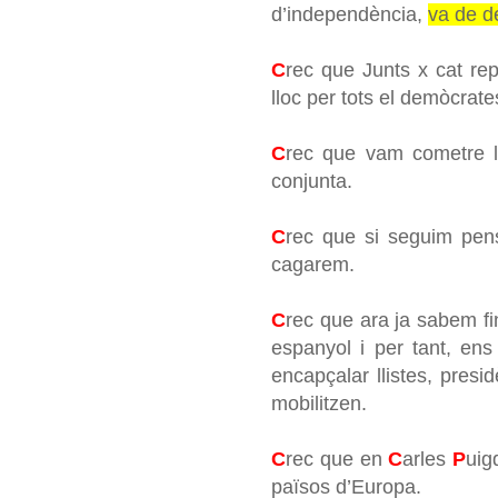
d’independència,
va de d
C
rec que Junts x cat re
lloc per tots el demòcrates
C
rec que vam cometre l’
conjunta.
C
rec que si seguim pensa
cagarem.
C
rec que ara ja sabem fi
espanyol i per tant, e
encapçalar llistes, presi
mobilitzen.
C
rec que en
C
arles
P
uig
països d’Europa.