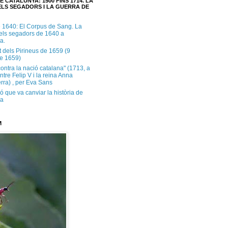
E CATALUNYA: 1500 FINS 1714. LA
LS SEGADORS I LA GUERRA DE
e 1640: El Corpus de Sang. La
dels segadors de 1640 a
a.
t dels Pirineus de 1659 (9
e 1659)
contra la nació catalana" (1713, a
ntre Felip V i la reina Anna
rra) , per Eva Sans
ó que va canviar la història de
ya
M