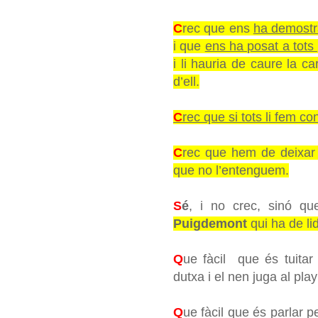
C
rec que ens
ha demostr
i que
ens ha posat a tots
i li hauria de caure la 
d’ell.
C
rec que
si tots li fem c
C
rec que hem de deixar
que no l’entenguem.
S
é
, i no crec, sinó q
Puigdemont
qui ha de l
Q
ue fàcil que és tuita
dutxa i el nen juga al pla
Q
ue fàcil que és parlar p