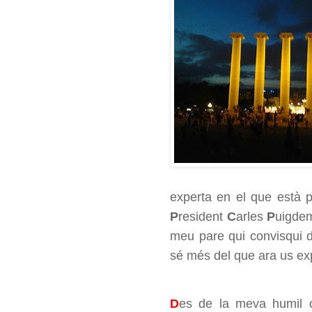
experta en el que està p
P
resident
C
arles
P
uigdem
meu pare qui convisqui d
sé més del que ara us exp
D
es de la meva humil o