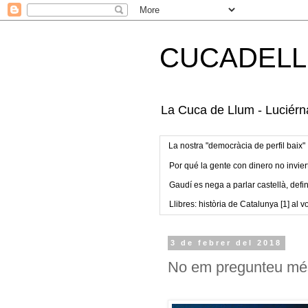
CUCADELL
La Cuca de Llum - Luciérna
La nostra "democràcia de perfil baix"
Por qué la gente con dinero no invier
Gaudí es nega a parlar castellà, defin
Llibres: història de Catalunya [1] al vo
3 de febrer del 2018
No em pregunteu mé