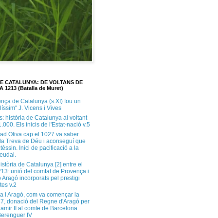
DE CATALUNYA: DE VOLTANS DE
A 1213 (Batalla de Muret)
ença de Catalunya (s.XI) fou un
ilíssim" J. Vicens i Vives
s: història de Catalunya al voltant
1.000. Els inicis de l'Estat-nació v.5
ad Oliva cap el 1027 va saber
 la Treva de Déu i aconseguí que
tèssin. Inici de pacificació a la
feudal.
història de Catalunya [2] entre el
213: unió del comtat de Provença i
 Aragó incorporats pel prestigi
tes v.2
a i Aragó, com va començar la
37, donació del Regne d'Aragó per
Ramir II al comte de Barcelona
erenguer IV