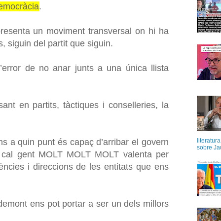
emocràcia
.
presenta un moviment transversal on hi ha
, siguin del partit que siguin.
error de no anar junts a una única llista
nt en partits, tàctiques i conselleries, la
literatur
ns a quin punt és capaç d’arribar el govern
sobre Ja
ns cal gent MOLT MOLT MOLT valenta per
dències i direccions de les entitats que ens
demont ens pot portar a ser un dels millors