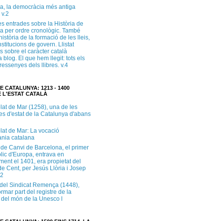
a, la democràcia més antiga
 v.2
s entrades sobre la Història de
a per ordre cronològic. També
història de la formació de les lleis,
institucions de govern. Llistat
s sobre el caràcter català
 blog. El que hem llegit: tots els
i ressenyes dels llibres. v.4
E CATALUNYA: 1213 - 1400
 L'ESTAT CATALÀ
lat de Mar (1258), una de les
es d'estat de la Catalunya d'abans
lat de Mar: La vocació
ània catalana
 de Canvi de Barcelona, el primer
lic d'Europa, entrava en
ment el 1401, era propietat del
e Cent, per Jesús Llòria i Josep
.2
e del Sindicat Remença (1448),
ormar part del registre de la
del món de la Unesco l