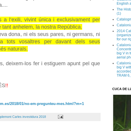
English 
....
The Hist
(1)
a l’exili, vivint única i exclusivament per
Catalogn
Catalonia
e tant anhelem, la nostra República.
2014 Cat
 seva dona, ni els seus pares, ni germans, ni
(organize
for our ri
 tots vosaltres per davant dels seus
Cataloni
més naturals.
Concentra
big V in
aerial ph
ts, deixem-los fer i estiguem apunt pel que
Cataloni
big V wit
accorded 
TRAM 6, 
ÉS
!!
CUCA DE L
m.es/2018/01/no-em-
pregunteu-mes.html?m=1
gdemont Carles investidura 2018