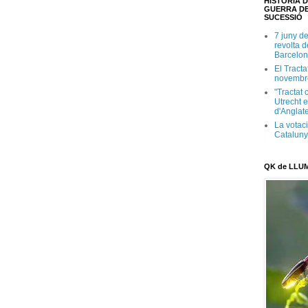
HISTÒRIA D
GUERRA DE
SUCESSIÓ
7 juny d
revolta 
Barcelon
El Tracta
novembr
"Tractat 
Utrecht e
d'Anglate
La votaci
Catalun
QK de LLU