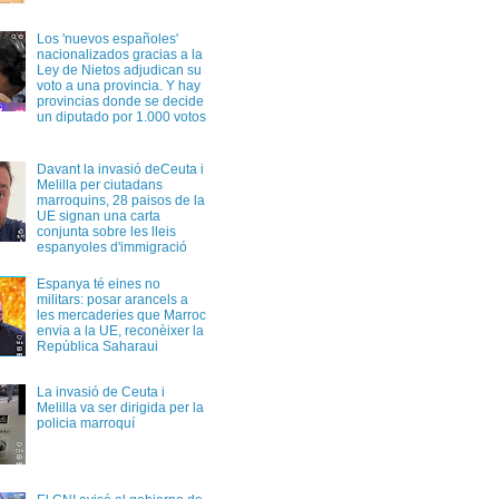
Los 'nuevos españoles'
nacionalizados gracias a la
Ley de Nietos adjudican su
voto a una provincia. Y hay
provincias donde se decide
un diputado por 1.000 votos
Davant la invasió deCeuta i
Melilla per ciutadans
marroquins, 28 paisos de la
UE signan una carta
conjunta sobre les lleis
espanyoles d'immigració
Espanya té eines no
militars: posar arancels a
les mercaderies que Marroc
envia a la UE, reconèixer la
República Saharaui
La invasió de Ceuta i
Melilla va ser dirigida per la
policia marroquí