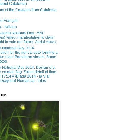
about Catalonia)
ory of the Catalans from Catalonia
e-Français
 - Italiano
alonia National Day - ANC
rs) video, manifestation to claim
ght to vote our future. Aerial views.
a National Day 2014.
tion for the right to vote forming a
 two main Barcelona streets. Some
otos.
a National Day 2014. Design of a
h catalan flag. Street detail at time
17:14 // /Diada 2014 - la V al
Diagonal-Numància - fotos
LUM