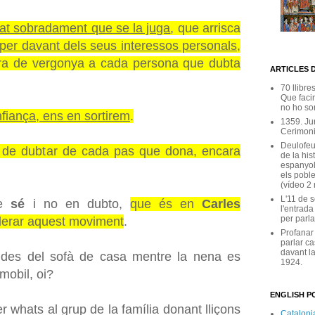
at sobradament que se la juga
, que arrisca
 per davant dels seus interessos personals
,
cara de vergonya a cada persona que dubta
ARTICLES 
70 llibre
Que facin
no ho son
onfiança, ens en sortirem
.
1359. Ju
Cerimoni
Deulofeu
 de dubtar de cada pas que dona, encara
de la his
espanyol
els poble
(vídeo 2
L'11 de 
ue
sé
i no en dubto,
que és en
Carles
l'entrada
per parla
iderar aquest moviment
.
Profanar
parlar ca
davant la
r des del sofà de casa mentre la nena es
1924.
ymobil, oi?
ENGLISH PO
er whats al grup de la família donant lliçons
Catalonia