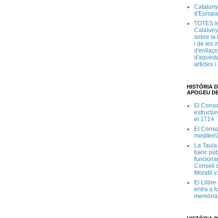
Cataluny
d'Europa
TOTES le
Cataluny
sobre la 
i de les 
d'enllaço
d'aquesta
articles 
HISTÒRIA D
APOGEU DE
El Conso
estructur
el 1714
El Conso
mediterr
La Taula
banc púb
funciona
Consell d
Morató v
El Llibr
entra a f
memòria 