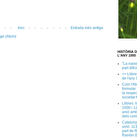
Inici
Entrada més antiga
tge (Atom)
HISTÒRIA 
L'ANY 1000 
"La naix
part dific
>> Llibre
de l'any 
Com l'Ab
formular
la respec
societat 
Llibres: 
1000 i 1
unió amb
dels com
Cataluny
unió: 11
part de 
Ramón B