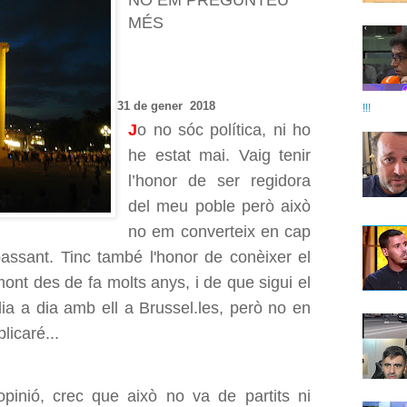
NO EM PREGUNTEU
MÉS
31 de gener 2018
!!!
J
o no sóc política, ni ho
he estat mai. Vaig tenir
l’honor de ser regidora
del meu poble però això
no em converteix en cap
assant. Tinc també l'honor de conèixer el
ont des de fa molts anys, i de que sigui el
ia a dia amb ell a Brussel.les, però no en
licaré...
pinió, crec que això no va de partits ni