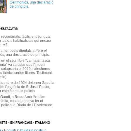
Cerimoniós, una declaració
de principis.
DESTACATS:
s recomanats, fàcils, entretinguts.
 lectors habituals als qui encara
. v.6
rament dels diputats a Pere el
ós, una declaració de principis.
 en el seu llibre "La matemàtica
tòria" va calcular que l'imperi
 colapsaria el 2029, i aleshores
s ibèrics serien lliures. Testimoni.
 min)
setembre de 1924 detenen Gaudí a
 de l'església de St.Just i Pastor,
r català amb la policia
 Gaudí, a Reus. Amb IA el fan
stellà, cosa que no va fer ni
 policia la Diada de l'11setembre
STS - EN FRANÇAIS - ITALIANO
 - English (10) (Main posts in