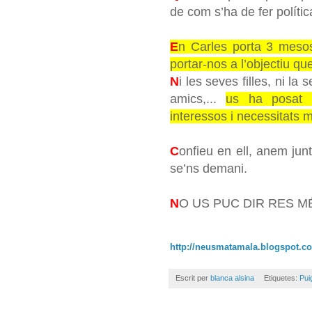
de com s’ha de fer política
E
n Carles porta 3 mesos 
portar-nos a l’objectiu qu
N
i les seves filles, ni la
amics,...
us ha posat a
interessos i necessitats 
C
onfieu en ell, anem jun
se’ns demani.
N
O US PUC DIR RES M
http://neusmatamala.blogspot.
co
Escrit per
blanca alsina
Etiquetes:
Pui