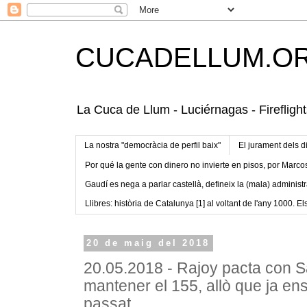
CUCADELLUM.O
La Cuca de Llum - Luciérnagas - Fireflight
La nostra "democràcia de perfil baix"
El jurament dels d
Por qué la gente con dinero no invierte en pisos, por Marco
Gaudí es nega a parlar castellà, defineix la (mala) administr
Llibres: història de Catalunya [1] al voltant de l'any 1000. Els
20 de maig del 2018
20.05.2018 - Rajoy pacta con 
mantener el 155, allò que ja e
passat