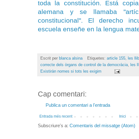
toda la constitución. Está copi
alemana y se llamaba "artíc
constitucional". El derecho in
escuela enseñe en la lengua mate
Escrit per
blanca alsina
Etiquetes:
article 155
,
les ll
correcte dels òrgans de control de la democràcia
,
les l
Existiràn nomes si tots les exigim
Cap comentari:
Publica un comentari a l'entrada
Entrada més recent
Inici
Subscriure's a:
Comentaris del missatge (Atom)