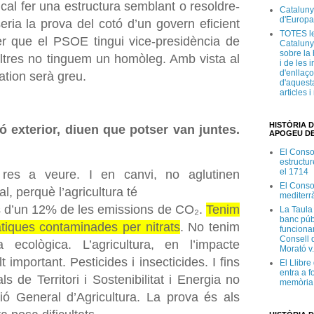
cal fer una estructura semblant o resoldre-
Cataluny
d'Europa
seria la prova del cotó d’un govern eficient
TOTES le
er que el PSOE tingui vice-presidència de
Cataluny
sobre la 
altres no tinguem un homòleg. Amb vista al
i de les 
d'enllaço
ation
serà greu.
d'aquesta
articles 
HISTÒRIA D
ió exterior, diuen que potser van juntes.
APOGEU DE
El Conso
estructur
el 1714
es a veure. I en canvi, no aglutinen
El Conso
l, perquè l’agricultura té
mediterr
s d’un 12% de les emissions de CO₂.
Tenim
La Taula
banc púb
tiques contaminades per nitrats
. No tenim
funciona
Consell d
ra ecològica. L’agricultura, en l’impacte
Morató v
t important. Pesticides i insecticides. I fins
El Llibr
entra a f
s de Territori i Sostenibilitat i Energia no
memòria 
ió General d’Agricultura. La prova és als