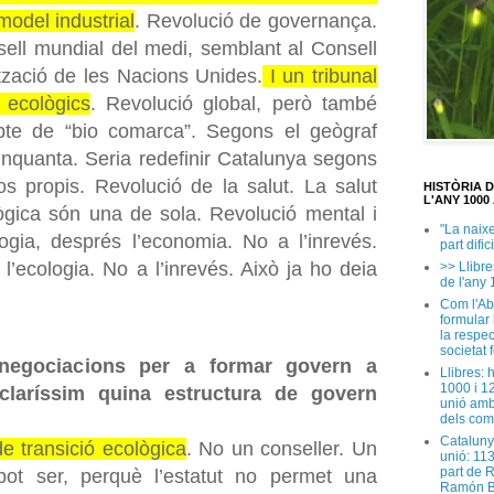
model industrial
. Revolució de governança.
sell mundial del medi, semblant al Consell
tzació de les Nacions Unides.
I un tribunal
s ecològics
. Revolució global, però també
pte de “bio comarca”. Segons el geògraf
nquanta. Seria redefinir Catalunya segons
os propis. Revolució de la salut. La salut
HISTÒRIA 
L'ANY 1000 
lògica són una de sola. Revolució mental i
"La naix
ogia, després l’economia. No a l’inrevés.
part dific
’ecologia. No a l’inrevés. Això ja ho deia
>> Llibre
de l'any 
Com l'Ab
formular
la respec
societat 
negociacions per a formar govern a
Llibres: 
1000 i 1
claríssim quina estructura de govern
unió amb
dels com
Cataluny
e transició ecològica
. No un conseller. Un
unió: 11
part de 
 pot ser, perquè l’estatut no permet una
Ramón B