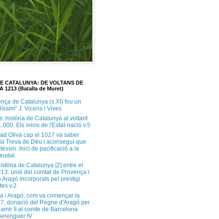
DE CATALUNYA: DE VOLTANS DE
A 1213 (Batalla de Muret)
ença de Catalunya (s.XI) fou un
ilíssim" J. Vicens i Vives
s: història de Catalunya al voltant
1.000. Els inicis de l'Estat-nació v.5
ad Oliva cap el 1027 va saber
 la Treva de Déu i aconseguí que
tèssin. Inici de pacificació a la
feudal.
història de Catalunya [2] entre el
213: unió del comtat de Provença i
 Aragó incorporats pel prestigi
tes v.2
a i Aragó, com va començar la
37, donació del Regne d'Aragó per
Ramir II al comte de Barcelona
erenguer IV