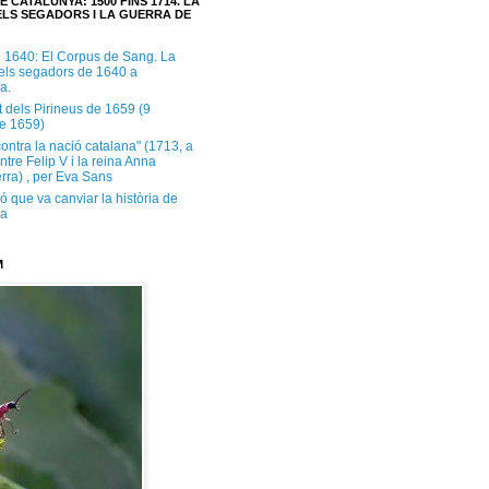
E CATALUNYA: 1500 FINS 1714. LA
LS SEGADORS I LA GUERRA DE
e 1640: El Corpus de Sang. La
dels segadors de 1640 a
a.
t dels Pirineus de 1659 (9
e 1659)
contra la nació catalana" (1713, a
ntre Felip V i la reina Anna
rra) , per Eva Sans
ó que va canviar la història de
ya
M