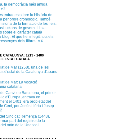
a, la democràcia més antiga
 v.2
s entrades sobre la Història de
a per ordre cronològic. També
història de la formació de les lleis,
institucions de govern. Llistat
s sobre el caràcter català
 blog. El que hem llegit: tots els
i ressenyes dels llibres. v.4
E CATALUNYA: 1213 - 1400
 L'ESTAT CATALÀ
lat de Mar (1258), una de les
es d'estat de la Catalunya d'abans
lat de Mar: La vocació
ània catalana
 de Canvi de Barcelona, el primer
lic d'Europa, entrava en
ment el 1401, era propietat del
e Cent, per Jesús Llòria i Josep
.2
e del Sindicat Remença (1448),
ormar part del registre de la
del món de la Unesco l