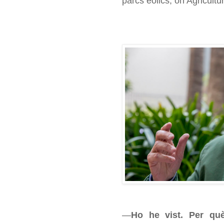
parcs eòlics, on Agricultur
—
Ho he vist. Per què