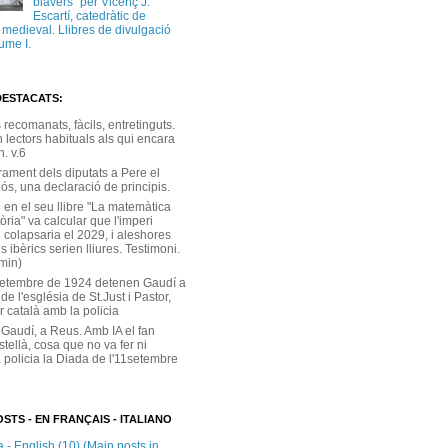
blavers” per Vicenç J.
Escartí, catedràtic de
a medieval. Llibres de divulgació
ume I.
DESTACATS:
s recomanats, fàcils, entretinguts.
 lectors habituals als qui encara
. v.6
rament dels diputats a Pere el
ós, una declaració de principis.
 en el seu llibre "La matemàtica
tòria" va calcular que l'imperi
 colapsaria el 2029, i aleshores
s ibèrics serien lliures. Testimoni.
 min)
setembre de 1924 detenen Gaudí a
 de l'església de St.Just i Pastor,
r català amb la policia
 Gaudí, a Reus. Amb IA el fan
stellà, cosa que no va fer ni
 policia la Diada de l'11setembre
STS - EN FRANÇAIS - ITALIANO
 - English (10) (Main posts in