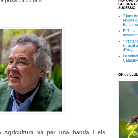
a posa dificultats.
HISTÒRIA D
GUERRA DE
SUCESSIÓ
7 juny d
revolta 
Barcelon
El Tracta
novembr
"Tractat 
Utrecht e
d'Anglate
La votaci
Catalun
QK de LLU
 Agricultura va per una banda i els