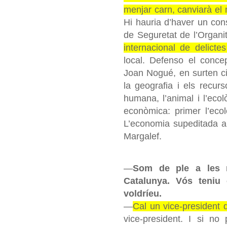
menjar carn, canviarà el 
Hi hauria d’haver un con
de Seguretat de l’Organi
internacional de delicte
local. Defenso el conce
Joan Nogué, en surten ci
la
geografia
i els recurs
humana, l’animal i l’eco
econòmica: primer l’ecol
L’economia supeditada a l
Margalef.
—
Som de ple a les 
Catalunya. Vós teniu 
voldríeu.
—
Cal un vice-president d
vice-president. I si no