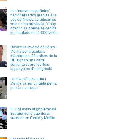
Los 'nuevos españoles'
nacionalizados gracias a la
Ley de Nietos adjudican su
voto a una provincia. Y hay
provincias donde se decide
un diputado por 1.000 votos
Davant la invasió deCeuta i
Melilla per ciutadans
marroquins, 28 paisos de la
UE signan una carta
conjunta sobre les lleis
espanyoles d'immigració
La invasió de Ceuta i
Melilla va ser dirigida per la
policia marroquí
El CNI avisó al gobierno de
España de lo que iba a
suceder en Ceuta y Melilla