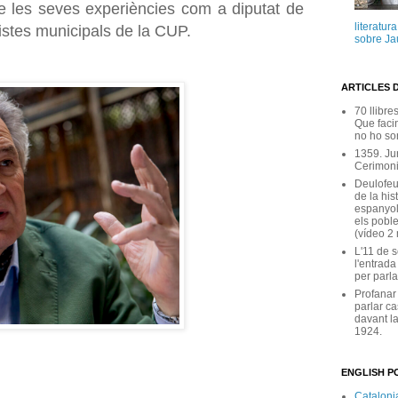
de les seves experiències com a diputat de
literatur
listes municipals de la CUP.
sobre Ja
ARTICLES 
70 llibre
Que facin
no ho son
1359. Ju
Cerimoni
Deulofeu
de la his
espanyol
els poble
(vídeo 2
L'11 de 
l'entrada
per parla
Profanar
parlar ca
davant la
1924.
ENGLISH PO
Catalonia