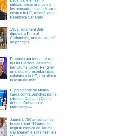
Espanya té eines no
militars: posar arancels a
les mercaderies que Marroc
envia a la UE, reconèixer la
República Saharaui
1359. Jurament dels
diputats a Pere el
Cerimoniós, una declaració
de principis.
Proposta per fer un retoc a
la Llei Electoral catalana,
per Jaume Clotet. Per tenir
un o dos representant dels
catalans a la UE, i un altre a
la resta del món
El presidente de Melilla
carga contra Sánchez por la
crisis en Ceuta: «¿Qué le
debe el Gobierno a
Marruecos?»
Jaume I, 750 aniversari de
la seva mort. “Haurien de
llegir la crònica de Jaume I,
s’acabarien els drames i els