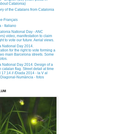
about Catalonia)
ory of the Catalans from Catalonia
e-Français
 - Italiano
alonia National Day - ANC
rs) video, manifestation to claim
ght to vote our future. Aerial views.
a National Day 2014.
tion for the right to vote forming a
 two main Barcelona streets. Some
otos.
a National Day 2014. Design of a
h catalan flag. Street detail at time
17:14 // /Diada 2014 - la V al
Diagonal-Numància - fotos
LUM