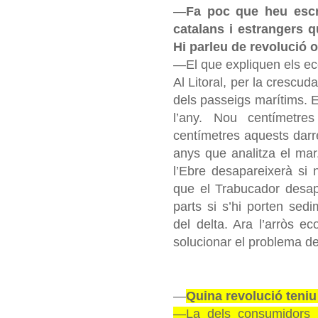
—
Fa poc que heu escri
catalans i estrangers 
Hi parleu de revolució o
—El que expliquen els ec
Al Litoral, per la crescud
dels passeigs marítims. El
l’any. Nou centímetre
centímetres aquests darr
anys que analitza el mar.
l’Ebre desapareixerà si 
que el Trabucador desap
parts si s’hi porten sedi
del delta. Ara l’arròs ec
solucionar el problema de
—
Quina revolució teniu
—La dels consumidors i