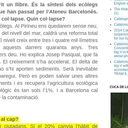
English 
t un llibre. És la síntesi dels ecòlegs
The Hist
que han passat per l’Ateneu Barcelonès.
(1)
 col·lapse. Quin col·lapse?
Catalogn
Catalonia
òlegs. Al Pirineu ens quedarem sense neu.
2014 Cat
a del nivell del mar, caldrà una reforma total
(organize
for our ri
 nivell creix entre tres i quatre mil·límetres
Cataloni
s aquests darrers quaranta anys. Tres
Concentra
big V in
ers deu. Ho explica Josep Pasqual, que fa
aerial ph
 El creixement s’ha accelerat. El delta de
Cataloni
big V wit
no s’hi aporten sediments. Serà inevitable
accorded 
TRAM 6, 
aregui. Però es poden salvar unes altres
ments i es recupera l’agricultura ecològica
CUCA DE L
ològic és tan sols l’1%. I a Barcelona cal
 la contaminació.
 al cap?
 ciutadans. Si el 20% canvia l’hàbit de