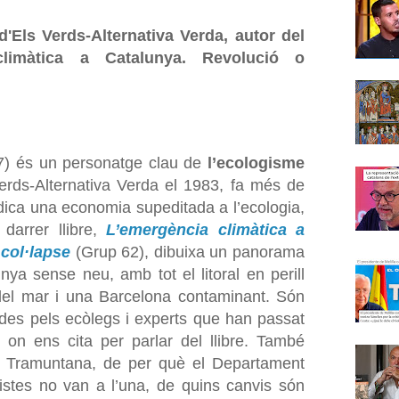
d'Els Verds-Alternativa Verda, autor del
 climàtica a Catalunya. Revolució o
) és un personatge clau de
l’ecologisme
erds-Alternativa Verda el 1983, fa més de
dica una economia supeditada a l’ecologia,
 darrer llibre,
L’emergència climàtica a
col·lapse
(Grup 62), dibuixa un panorama
ya sense neu, amb tot el litoral en perill
 del mar i una Barcelona contaminant. Són
des pels ecòlegs i experts que han passat
 on ens cita per parlar del llibre. També
e Tramuntana, de per què el Departament
gistes no van a l’una, de quins canvis són