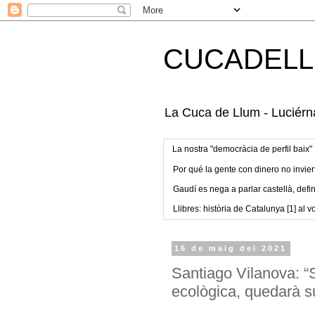
CUCADELL
La Cuca de Llum - Luciérna
La nostra "democràcia de perfil baix"
Por qué la gente con dinero no invier
Gaudí es nega a parlar castellà, defin
Llibres: història de Catalunya [1] al vo
16 de maig del 2021
Santiago Vilanova: “
ecològica, quedarà 