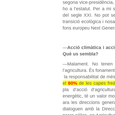
segona vice-presidència, 
ho a l’estatut. Per a mi 
del segle XXI. No pot s
transició ecològica i nos
fons europeu
Next
Gener
—
Acció climàtica i acc
Què us sembla?
—Malament. No tenen r
l’agricultura. És fonamenta
la responsabilitat de mé
el
60%
de les capes freà
pla d’acció d’agricultu
energètic, té un valor mol
ara les direccions general
dialoguen amb la Direcc