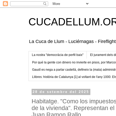
CUCADELLUM.O
La Cuca de Llum - Luciérnagas - Fireflight
La nostra "democràcia de perfil baix"
El jurament dels d
Por qué la gente con dinero no invierte en pisos, por Marco
Gaudí es nega a parlar castellà, defineix la (mala) administr
Llibres: història de Catalunya [1] al voltant de l'any 1000. Els
28 de setembre del 2025
Habitatge. "Como los impuestos
de la vivienda". Representan el 
Juan Ramon Rallo