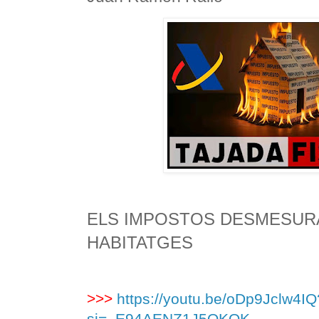
ELS IMPOSTOS DESMESUR
HABITATGES
>>>
https://youtu.be/oDp9Jclw4IQ
si=_E94AENZ1J5OKOK-