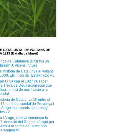
DE CATALUNYA: DE VOLTANS DE
A 1213 (Batalla de Muret)
ença de Catalunya (s.XI) fou un
ilíssim" J. Vicens i Vives
s: història de Catalunya al voltant
1.000. Els inicis de l'Estat-nació v.5
ad Oliva cap el 1027 va saber
 la Treva de Déu i aconseguí que
tèssin. Inici de pacificació a la
feudal.
història de Catalunya [2] entre el
213: unió del comtat de Provença i
 Aragó incorporats pel prestigi
tes v.2
a i Aragó, com va començar la
37, donació del Regne d'Aragó per
Ramir II al comte de Barcelona
erenguer IV