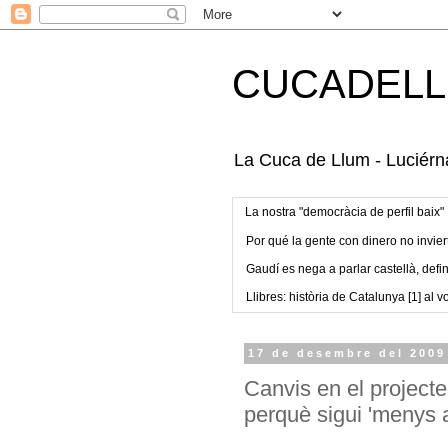
CUCADELL
La Cuca de Llum - Luciérna
La nostra "democràcia de perfil baix"
Por qué la gente con dinero no invier
Gaudí es nega a parlar castellà, defin
Llibres: història de Catalunya [1] al vo
17 de desembre del 2009
Canvis en el project
perquè sigui 'menys a