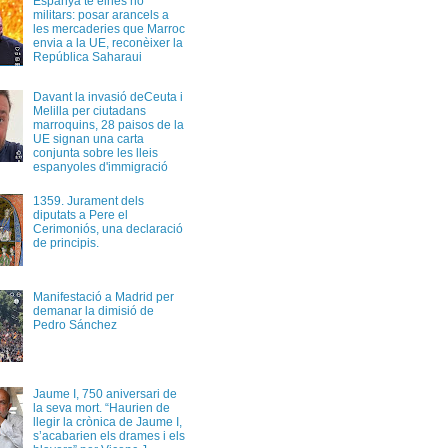
Espanya té eines no
militars: posar arancels a
les mercaderies que Marroc
envia a la UE, reconèixer la
República Saharaui
Davant la invasió deCeuta i
Melilla per ciutadans
marroquins, 28 paisos de la
UE signan una carta
conjunta sobre les lleis
espanyoles d'immigració
1359. Jurament dels
diputats a Pere el
Cerimoniós, una declaració
de principis.
Manifestació a Madrid per
demanar la dimisió de
Pedro Sánchez
Jaume I, 750 aniversari de
la seva mort. “Haurien de
llegir la crònica de Jaume I,
s’acabarien els drames i els