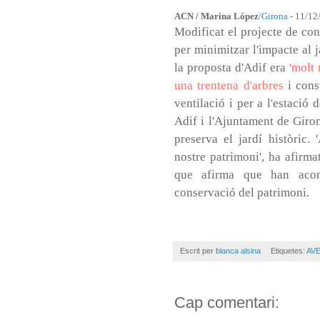
ACN / Marina López
/Girona
- 11/12
Modificat el projecte de co
per minimitzar l'impacte al 
la proposta d'Adif era
'molt 
una trentena d'arbres
i cons
ventilació i per a l'estaci
Adif i l'Ajuntament de Giron
preserva el jardí històric
nostre patrimoni', ha afirma
que afirma que han acons
conservació del patrimoni.
Escrit per
blanca alsina
Etiquetes:
AVE
Cap comentari: