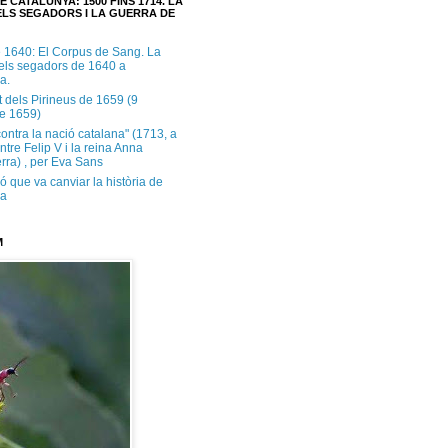
E CATALUNYA: 1500 FINS 1714. LA
LS SEGADORS I LA GUERRA DE
e 1640: El Corpus de Sang. La
dels segadors de 1640 a
a.
t dels Pirineus de 1659 (9
e 1659)
contra la nació catalana" (1713, a
ntre Felip V i la reina Anna
rra) , per Eva Sans
ó que va canviar la història de
ya
M