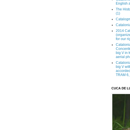
English 
The Hist
(1)
Catalogn
Catalonia
2014 Cat
(organize
for our ri
Cataloni
Concentra
big V in
aerial ph
Cataloni
big V wit
accorded 
TRAM 6, 
CUCA DE L