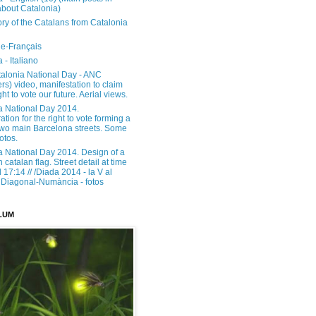
about Catalonia)
ory of the Catalans from Catalonia
e-Français
 - Italiano
alonia National Day - ANC
rs) video, manifestation to claim
ght to vote our future. Aerial views.
a National Day 2014.
tion for the right to vote forming a
 two main Barcelona streets. Some
otos.
a National Day 2014. Design of a
h catalan flag. Street detail at time
17:14 // /Diada 2014 - la V al
Diagonal-Numància - fotos
LUM