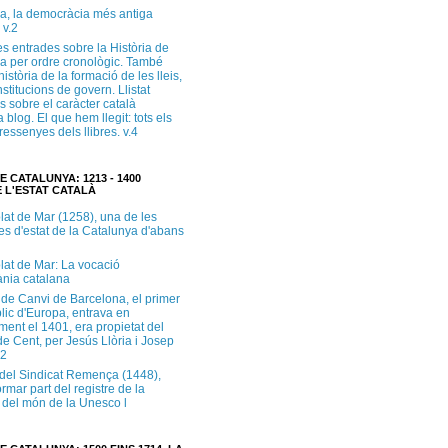
a, la democràcia més antiga
 v.2
s entrades sobre la Història de
a per ordre cronològic. També
història de la formació de les lleis,
institucions de govern. Llistat
s sobre el caràcter català
 blog. El que hem llegit: tots els
i ressenyes dels llibres. v.4
E CATALUNYA: 1213 - 1400
 L'ESTAT CATALÀ
lat de Mar (1258), una de les
es d'estat de la Catalunya d'abans
lat de Mar: La vocació
ània catalana
 de Canvi de Barcelona, el primer
lic d'Europa, entrava en
ment el 1401, era propietat del
e Cent, per Jesús Llòria i Josep
.2
e del Sindicat Remença (1448),
ormar part del registre de la
del món de la Unesco l