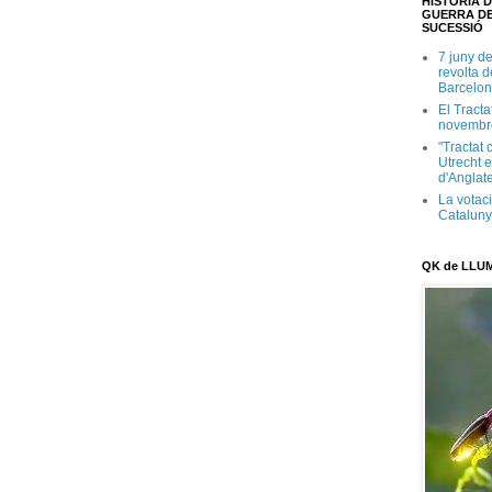
HISTÒRIA D
GUERRA DE
SUCESSIÓ
7 juny d
revolta 
Barcelon
El Tracta
novembr
"Tractat 
Utrecht e
d'Anglate
La votaci
Catalun
QK de LLU