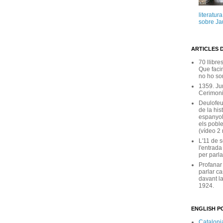
literatur
sobre Ja
ARTICLES 
70 llibre
Que facin
no ho son
1359. Ju
Cerimoni
Deulofeu
de la his
espanyol
els poble
(vídeo 2
L'11 de 
l'entrada
per parla
Profanar
parlar ca
davant la
1924.
ENGLISH PO
Catalonia