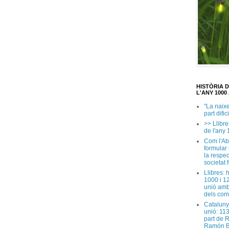
HISTÒRIA 
L'ANY 1000 
"La naix
part dific
>> Llibre
de l'any 
Com l'Ab
formular
la respec
societat 
Llibres: 
1000 i 1
unió amb
dels com
Cataluny
unió: 11
part de 
Ramón B