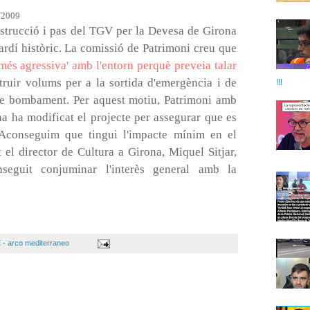
/2009
nstrucció i pas del TGV per la Devesa de Girona
jardí històric. La comissió de Patrimoni creu que
més agressiva' amb l'entorn perquè preveia talar
truir volums per a la sortida d'emergència i de
!!!
ó de bombament. Per aquest motiu, Patrimoni amb
a ha modificat el projecte per assegurar que es
. 'Aconseguim que tingui l'impacte mínim en el
t el director de Cultura a Girona, Miquel Sitjar,
eguit conjuminar l'interès general amb la
 - arco mediterraneo