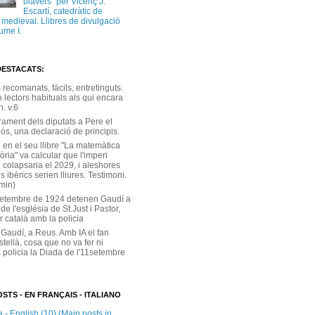
blavers” per Vicenç J.
Escartí, catedràtic de
a medieval. Llibres de divulgació
ume I.
DESTACATS:
s recomanats, fàcils, entretinguts.
 lectors habituals als qui encara
. v.6
rament dels diputats a Pere el
ós, una declaració de principis.
 en el seu llibre "La matemàtica
tòria" va calcular que l'imperi
 colapsaria el 2029, i aleshores
s ibèrics serien lliures. Testimoni.
 min)
setembre de 1924 detenen Gaudí a
 de l'església de St.Just i Pastor,
r català amb la policia
 Gaudí, a Reus. Amb IA el fan
stellà, cosa que no va fer ni
 policia la Diada de l'11setembre
STS - EN FRANÇAIS - ITALIANO
 - English (10) (Main posts in