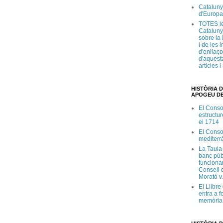
Cataluny
d'Europa
TOTES le
Cataluny
sobre la 
i de les 
d'enllaço
d'aquesta
articles 
HISTÒRIA D
APOGEU DE
El Conso
estructur
el 1714
El Conso
mediterr
La Taula
banc púb
funciona
Consell d
Morató v
El Llibr
entra a f
memòria 