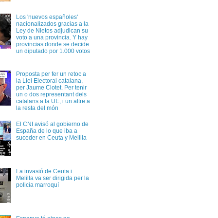
Los 'nuevos españoles'
nacionalizados gracias a la
Ley de Nietos adjudican su
voto a una provincia. Y hay
provincias donde se decide
un diputado por 1.000 votos
Proposta per fer un retoc a
la Llei Electoral catalana,
per Jaume Clotet. Per tenir
un o dos representant dels
catalans a la UE, i un altre a
la resta del món
El CNI avisó al gobierno de
España de lo que iba a
suceder en Ceuta y Melilla
La invasió de Ceuta i
Melilla va ser dirigida per la
policia marroquí