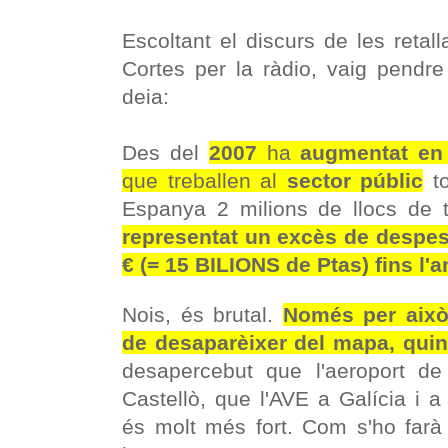
Escoltant el discurs de les reta
Cortes per la ràdio, vaig pendr
deia:
Des del
2007
ha
augmentat en
que treballen al
sector públic
to
Espanya 2 milions de llocs de 
representat un excès de despe
€ (= 15 BILIONS de Ptas) fins l'
Nois, és brutal.
Només per això
de desaparèixer del mapa, quin
desapercebut que l'aeroport d
Castellò, que l'AVE a Galícia i a
és molt més fort. Com s'ho farà