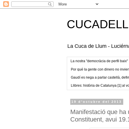
CUCADELL
La Cuca de Llum - Luciérna
La nostra "democràcia de perfil baix"
Por qué la gente con dinero no invier
Gaudí es nega a parlar castellà, defin
Llibres: història de Catalunya [1] al vo
19 d’octubre del 2013
Manifestació que ha 
Constituent, avui 19