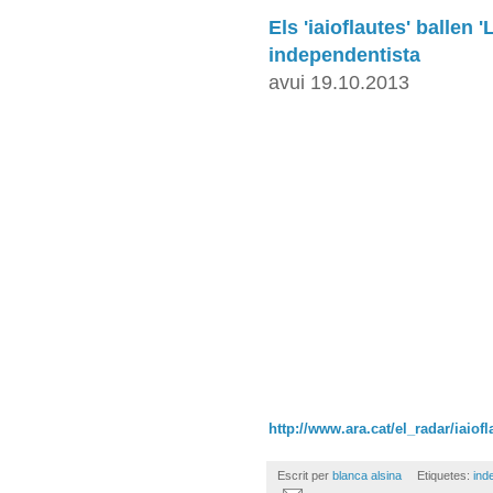
Els 'iaioflautes' ballen 
independentista
avui 19.10.2013
http://www.ara.cat/el_radar/iaio
Escrit per
blanca alsina
Etiquetes:
ind