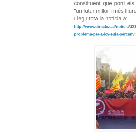
constituent que porti els
"un futur millor i més lliur
Llegir tota la notícia a:
http://www.directe.cat/noticia/321
problema-per-a-icv-euia-percanvi