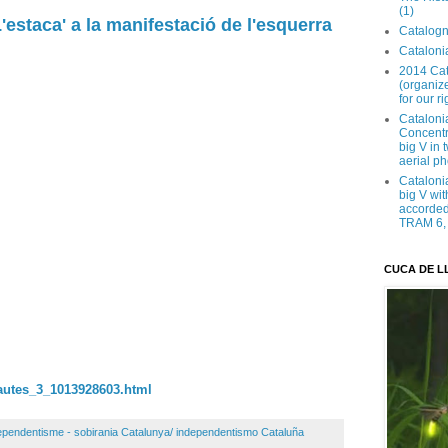
(1)
'L'estaca' a la manifestació de l'esquerra
Catalogn
Catalonia
2014 Cat
(organize
for our ri
Cataloni
Concentra
big V in
aerial ph
Cataloni
big V wit
accorded 
TRAM 6, 
CUCA DE L
flautes_3_1013928603.html
ependentisme - sobirania Catalunya/ independentismo Cataluña