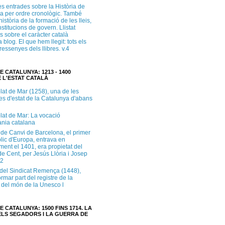
s entrades sobre la Història de
a per ordre cronològic. També
història de la formació de les lleis,
institucions de govern. Llistat
s sobre el caràcter català
 blog. El que hem llegit: tots els
i ressenyes dels llibres. v.4
E CATALUNYA: 1213 - 1400
 L'ESTAT CATALÀ
lat de Mar (1258), una de les
es d'estat de la Catalunya d'abans
lat de Mar: La vocació
ània catalana
 de Canvi de Barcelona, el primer
lic d'Europa, entrava en
ment el 1401, era propietat del
e Cent, per Jesús Llòria i Josep
.2
e del Sindicat Remença (1448),
ormar part del registre de la
del món de la Unesco l
E CATALUNYA: 1500 FINS 1714. LA
LS SEGADORS I LA GUERRA DE