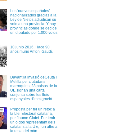
Los 'nuevos españoles'
nacionalizados gracias a la
Ley de Nietos adjudican su
voto a una provincia. Y hay
provincias donde se decide
un diputado por 1.000 votos
10 junio 2016. Hace 90
años murió Antoni Gaudí.
Davant la invasió deCeuta i
Melilla per ciutadans
marroquins, 28 paisos de la
UE signan una carta
conjunta sobre les lleis
espanyoles d'immigració
Proposta per fer un retoc a
la Llei Electoral catalana,
per Jaume Clotet. Per tenir
un o dos representant dels
catalans a la UE, i un altre a
la resta del món