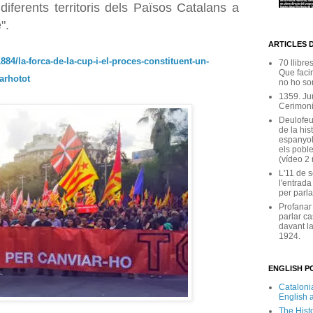
 diferents territoris dels Països Catalans a
e".
ARTICLES 
884/la-forca-de-la-cup-i-el-proces-constituent-un-
70 llibre
Que facin
arhotot
no ho son
1359. Ju
Cerimoni
Deulofeu
de la his
espanyol
els poble
(vídeo 2
L'11 de 
l'entrada
per parla
Profanar
parlar ca
davant la
1924.
ENGLISH PO
Catalonia
English 
The Hist