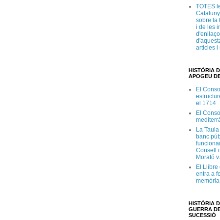
TOTES le
Cataluny
sobre la 
i de les 
d'enllaço
d'aquesta
articles 
HISTÒRIA D
APOGEU DE
El Conso
estructur
el 1714
El Conso
mediterr
La Taula
banc púb
funciona
Consell d
Morató v
El Llibr
entra a f
memòria 
HISTÒRIA D
GUERRA DE
SUCESSIÓ