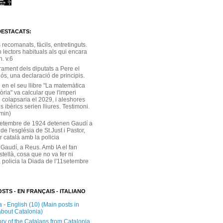
DESTACATS:
s recomanats, fàcils, entretinguts.
 lectors habituals als qui encara
. v.6
rament dels diputats a Pere el
ós, una declaració de principis.
 en el seu llibre "La matemàtica
tòria" va calcular que l'imperi
 colapsaria el 2029, i aleshores
s ibèrics serien lliures. Testimoni.
 min)
setembre de 1924 detenen Gaudí a
 de l'església de St.Just i Pastor,
r català amb la policia
 Gaudí, a Reus. Amb IA el fan
stellà, cosa que no va fer ni
 policia la Diada de l'11setembre
STS - EN FRANÇAIS - ITALIANO
 - English (10) (Main posts in
about Catalonia)
ory of the Catalans from Catalonia