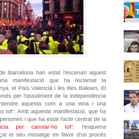
de Barcelona han estat l'escenari aquest
'una manifestació que ha reclamat la
a, el País Valencià i les Illes Balears. El
només per l'assoliment de la independència
r entendre aquesta com a una eina i una
-ho tot". Amb aquesta manifestació, que ha
 persones i que ha estat l'acte central de la
ència per canviar-ho tot"
, l'esquerra
rçat el seu missatge en favor d'un procés