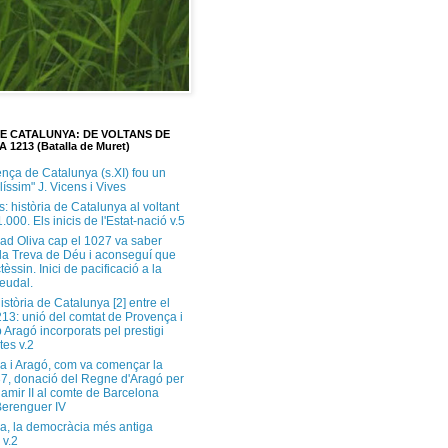
DE CATALUNYA: DE VOLTANS DE
A 1213 (Batalla de Muret)
ença de Catalunya (s.XI) fou un
ilíssim" J. Vicens i Vives
s: història de Catalunya al voltant
1.000. Els inicis de l'Estat-nació v.5
ad Oliva cap el 1027 va saber
 la Treva de Déu i aconseguí que
tèssin. Inici de pacificació a la
feudal.
història de Catalunya [2] entre el
213: unió del comtat de Provença i
 Aragó incorporats pel prestigi
tes v.2
a i Aragó, com va començar la
37, donació del Regne d'Aragó per
Ramir II al comte de Barcelona
erenguer IV
a, la democràcia més antiga
 v.2