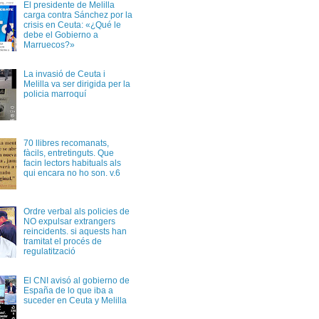
El presidente de Melilla
carga contra Sánchez por la
crisis en Ceuta: «¿Qué le
debe el Gobierno a
Marruecos?»
La invasió de Ceuta i
Melilla va ser dirigida per la
policia marroquí
70 llibres recomanats,
fàcils, entretinguts. Que
facin lectors habituals als
qui encara no ho son. v.6
Ordre verbal als policies de
NO expulsar extrangers
reincidents. si aquests han
tramitat el procés de
regulatització
El CNI avisó al gobierno de
España de lo que iba a
suceder en Ceuta y Melilla