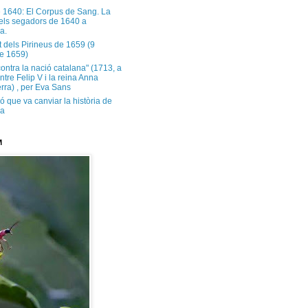
e 1640: El Corpus de Sang. La
dels segadors de 1640 a
a.
t dels Pirineus de 1659 (9
e 1659)
contra la nació catalana" (1713, a
ntre Felip V i la reina Anna
rra) , per Eva Sans
ó que va canviar la història de
ya
M