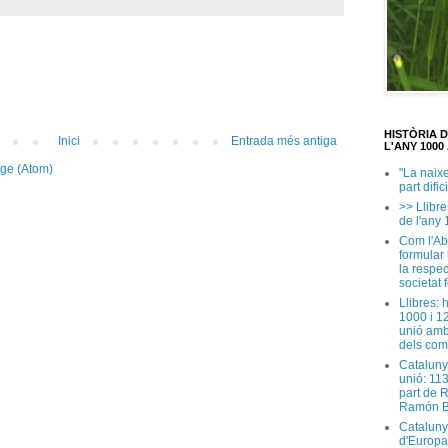
HISTÒRIA 
Inici
Entrada més antiga
L'ANY 1000 
tge (Atom)
"La naix
part dific
>> Llibre
de l'any 
Com l'Ab
formular
la respec
societat 
Llibres: 
1000 i 1
unió amb
dels com
Cataluny
unió: 11
part de 
Ramón B
Cataluny
d'Europa