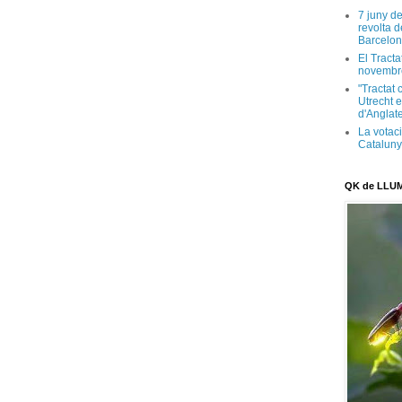
7 juny d
revolta 
Barcelon
El Tracta
novembr
"Tractat 
Utrecht e
d'Anglate
La votaci
Catalun
QK de LLU