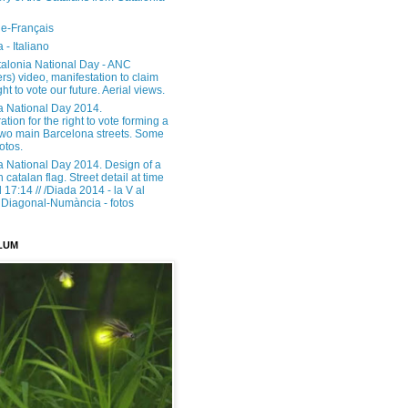
e-Français
 - Italiano
alonia National Day - ANC
rs) video, manifestation to claim
ght to vote our future. Aerial views.
a National Day 2014.
tion for the right to vote forming a
 two main Barcelona streets. Some
otos.
a National Day 2014. Design of a
h catalan flag. Street detail at time
17:14 // /Diada 2014 - la V al
Diagonal-Numància - fotos
LUM