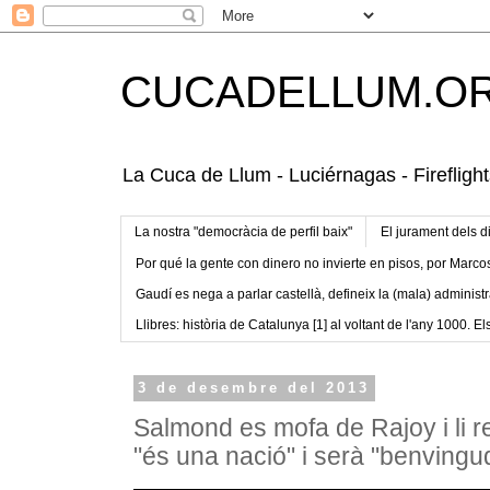
CUCADELLUM.O
La Cuca de Llum - Luciérnagas - Fireflight
La nostra "democràcia de perfil baix"
El jurament dels d
Por qué la gente con dinero no invierte en pisos, por Marco
Gaudí es nega a parlar castellà, defineix la (mala) administr
Llibres: història de Catalunya [1] al voltant de l'any 1000. Els
3 de desembre del 2013
Salmond es mofa de Rajoy i li 
"és una nació" i serà "benvingu