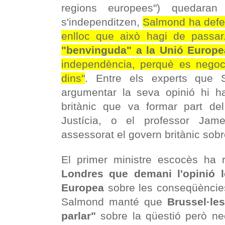
regions europees") quedara
s'independitzen,
Salmond ha defen
enlloc que això hagi de passar
"benvinguda" a la Unió Europe
independència, perquè es negoci
dins"
. Entre els experts que 
argumentar la seva opinió hi h
britànic que va formar part de
Justícia, o el professor Jam
assessorat el govern britànic sobr
El primer ministre escocès ha 
Londres que demani l'opinió 
Europea
sobre les conseqüències
Salmond manté que
Brussel·le
parlar"
sobre la qüestió però nec