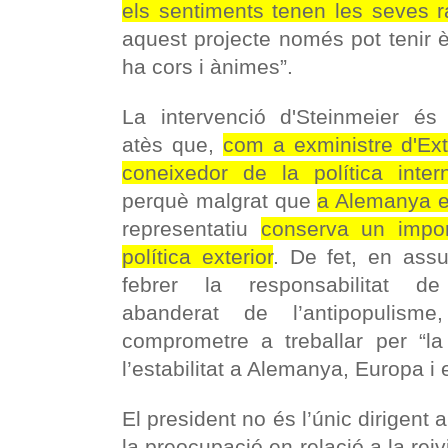
els sentiments tenen les seves 
aquest projecte només pot tenir èxi
ha cors i ànimes”.
La intervenció d'Steinmeier és a
atès que,
com a exministre d'Ext
coneixedor de la política inter
perquè malgrat que
a Alemanya e
representatiu
conserva un impor
política exterior
. De fet, en ass
febrer la responsabilitat 
abanderat de l’antipopulism
comprometre a treballar per “la
l’estabilitat a Alemanya, Europa i 
El president no és l’únic dirigent
la preocupació en relació a la rei