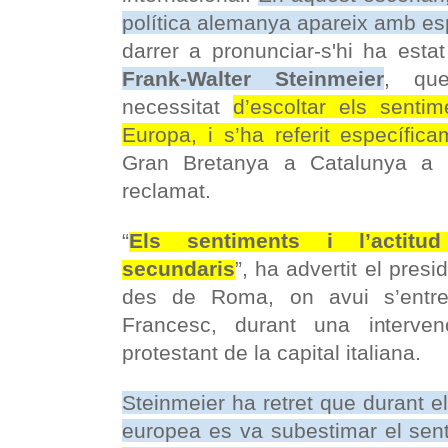
política alemanya apareix amb es
darrer a pronunciar-s'hi ha esta
Frank-Walter Steinmeier
, qu
necessitat
d’escoltar els senti
Europa, i s’ha referit específic
Gran Bretanya a Catalunya a P
reclamat.
“
Els sentiments i l’actitu
secundaris
”, ha advertit el pres
des de Roma, on avui s’entre
Francesc, durant una interve
protestant de la capital italiana.
Steinmeier ha retret que durant e
europea es va subestimar el sent