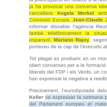
ja ha provocat una conversa tele
cancellera
Angela Merkel
amb
Comissió Europa,
Jean-Claude 
informar dissabte l’agència Reu
també telefònicament la situa
espanyol,
Mariano Rajoy
, segon
portaveu de la cap de l'executiu 
Tot plegat es produeix en un mo
obert converses per a la formaci
liberals del FDP i els Verds, un c
han expressat la negativa a reedita
Precisament, l’eurodiputada de
Keller
va expressar la setmana 
del Parlament europeu el male