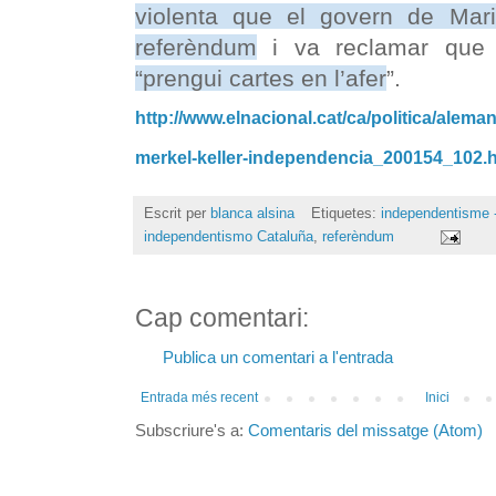
violenta que el govern de Mar
referèndum
i va reclamar qu
“prengui cartes en l’afer
”.
http://www.elnacional.cat/ca/politica/alema
merkel-keller-independencia_200154_102.
Escrit per
blanca alsina
Etiquetes:
independentisme -
independentismo Cataluña
,
referèndum
Cap comentari:
Publica un comentari a l'entrada
Entrada més recent
Inici
Subscriure's a:
Comentaris del missatge (Atom)