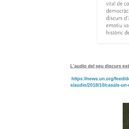
L'audio
del seu discurs es
https://news.un.org/feed/d
s/audio/2018/10/casals-un