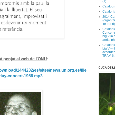
(1)
Catalogn
Catalonia
2014 Cat
(organize
for our ri
Cataloni
Concentra
big V in
aerial ph
Cataloni
big V wit
accorded 
TRAM 6, 
tà penjat al web de l'ONU
:
CUCA DE L
ownload/1444232/es/sites/news.un.org.es/file
-day-concert-1958.mp3