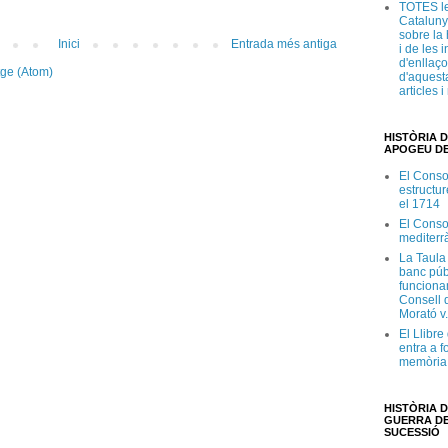
TOTES le
Cataluny
sobre la 
Inici
Entrada més antiga
i de les 
d'enllaço
tge (Atom)
d'aquesta
articles 
HISTÒRIA D
APOGEU DE
El Conso
estructur
el 1714
El Conso
mediterr
La Taula
banc púb
funciona
Consell d
Morató v
El Llibr
entra a f
memòria 
HISTÒRIA D
GUERRA DE
SUCESSIÓ