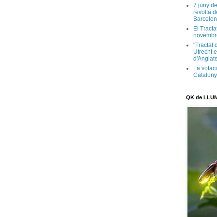
7 juny d
revolta 
Barcelon
El Tracta
novembr
"Tractat 
Utrecht e
d'Anglate
La votaci
Catalun
QK de LLU