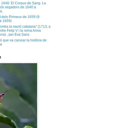
e 1640: El Corpus de Sang. La
dels segadors de 1640 a
a.
t dels Pirineus de 1659 (9
e 1659)
contra la nació catalana" (1713, a
ntre Felip V i la reina Anna
rra) , per Eva Sans
ó que va canviar la història de
ya
M