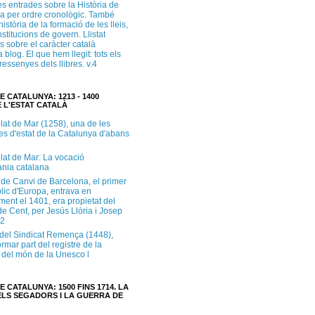
s entrades sobre la Història de
a per ordre cronològic. També
història de la formació de les lleis,
institucions de govern. Llistat
s sobre el caràcter català
 blog. El que hem llegit: tots els
i ressenyes dels llibres. v.4
E CATALUNYA: 1213 - 1400
 L'ESTAT CATALÀ
lat de Mar (1258), una de les
es d'estat de la Catalunya d'abans
lat de Mar: La vocació
ània catalana
 de Canvi de Barcelona, el primer
lic d'Europa, entrava en
ment el 1401, era propietat del
e Cent, per Jesús Llòria i Josep
.2
e del Sindicat Remença (1448),
ormar part del registre de la
del món de la Unesco l
E CATALUNYA: 1500 FINS 1714. LA
LS SEGADORS I LA GUERRA DE