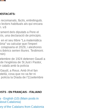
DESTACATS:
s recomanats, fàcils, entretinguts.
 lectors habituals als qui encara
. v.6
rament dels diputats a Pere el
ós, una declaració de principis.
 en el seu llibre "La matemàtica
tòria" va calcular que l'imperi
 colapsaria el 2029, i aleshores
s ibèrics serien lliures. Testimoni.
 min)
setembre de 1924 detenen Gaudí a
 de l'església de St.Just i Pastor,
r català amb la policia
 Gaudí, a Reus. Amb IA el fan
stellà, cosa que no va fer ni
 policia la Diada de l'11setembre
STS - EN FRANÇAIS - ITALIANO
 - English (10) (Main posts in
about Catalonia)
ory of the Catalans from Catalonia