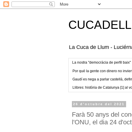
CUCADELL
La Cuca de Llum - Luciérna
La nostra "democràcia de perfil baix"
Por qué la gente con dinero no invier
Gaudí es nega a parlar castellà, defin
Llibres: història de Catalunya [1] al vo
26 d’octubre del 2021
Farà 50 anys del con
l'ONU, el dia 24 d'oc