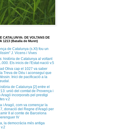
DE CATALUNYA: DE VOLTANS DE
A 1213 (Batalla de Muret)
ença de Catalunya (s.XI) fou un
ilíssim" J. Vicens i Vives
s: història de Catalunya al voltant
1.000. Els inicis de l'Estat-nació v.5
ad Oliva cap el 1027 va saber
 la Treva de Déu i aconseguí que
tèssin. Inici de pacificació a la
feudal.
història de Catalunya [2] entre el
213: unió del comtat de Provença i
 Aragó incorporats pel prestigi
tes v.2
a i Aragó, com va començar la
37, donació del Regne d'Aragó per
Ramir II al comte de Barcelona
erenguer IV
a, la democràcia més antiga
 v.2