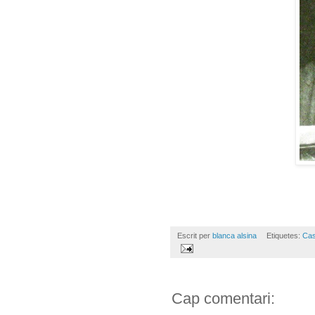
Escrit per
blanca alsina
Etiquetes:
Cas
Cap comentari: