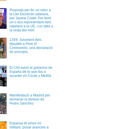
Proposta per fer un retoc a
la Llei Electoral catalana,
per Jaume Clotet. Per tenir
un o dos representant dels
catalans a la UE, i un altre a
la resta del món
1359. Jurament dels
diputats a Pere el
Cerimoniós, una declaració
de principis.
El CNI avisó al gobierno de
España de lo que iba a
suceder en Ceuta y Melilla
Manifestació a Madrid per
demanar la dimisió de
Pedro Sánchez
Espanya té eines no
militars: posar arancels a