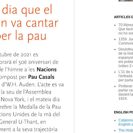
ARTICLES 
70 llibre
Que facin
no ho son
1359. Ju
Cerimoni
Deulofeu
de la his
espanyol
els poble
(vídeo 2
L'11 de 
l'entrada
per parla
Profanar
parlar ca
davant la
1924.
ENGLISH PO
Catalonia
English 
The Hist