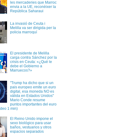
les mercaderies que Marroc
envia a la UE, reconèixer la
República Saharaui
La invasió de Ceuta i
Melilla va ser dirigida per la
policia marroquí
El presidente de Melilla
carga contra Sánchez por la
crisis en Ceuta: «¿Qué le
debe el Gobierno a
Marruecos?»
"Trump ha dicho que si un
pais europeo emite un euro
digital, esa moneda NO es
válida en Estados Unidos"
Mario Conde resume
puntos importantes del euro
vídeo 1 min)
El Reino Unido impone el
sexo biológico para usar
baños, vestuarios y otros
espacios separados