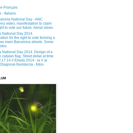
e-Français
 - Italiano
alonia National Day - ANC
rs) video, manifestation to claim
ght to vote our future. Aerial views.
a National Day 2014.
tion for the right to vote forming a
 two main Barcelona streets. Some
otos.
a National Day 2014. Design of a
h catalan flag. Street detail at time
17:14 // /Diada 2014 - la V al
Diagonal-Numància - fotos
LUM