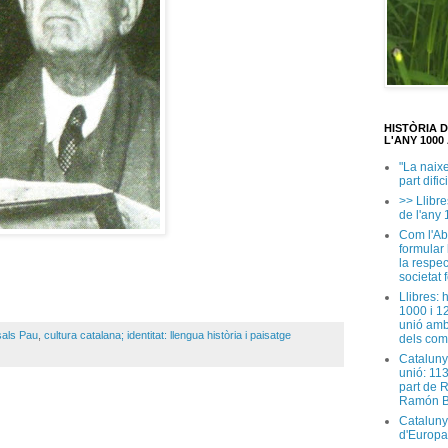
HISTÒRIA 
L'ANY 1000 
"La naix
part dific
>> Llibre
de l'any 
Com l'Ab
formular
la respec
societat 
Llibres: 
1000 i 1
unió amb
als Pau
,
cultura catalana; identitat: llengua història i paisatge
dels com
Cataluny
unió: 11
part de 
Ramón B
Cataluny
d'Europa